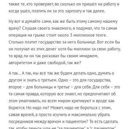
также те, кто проверяет, во сколько он пришёл на работу и
когда ушёл, платить ли за это зарплату и так далее.
Ну вот и думайте сами, как же быть этому самому нашему
врачу? Слушая своего знакомого, я подумал, что та самая
операция на грыже стоит около 3 миллионов тенге.
Столько платит государство за него больнице. Вот если бы
он получал из этих денег хотя бы миллион за свою работу,
то вряд ли он так рисковал бы своим имиджем,
авторитетом и даже свободой, так же?
А так… А так, мы всё так же будем делать одно, думать о
другом и знать о третьем. Одно – это для государства,
второе – для больницы и третье – для себя. Для себя – это
та самая правда, которую все знают, но предпочитают об
этом умалчивать, но всем миром критикуют и вроде как
борются. Но надо ли? Может, надо не бороться с этим,
сажая врачей, а просто изучить и максимально убрать
посредников между врачом и пациентом? То есть сделать
так, чтобы деньги шли не "за пациентом", а "с пациентом".