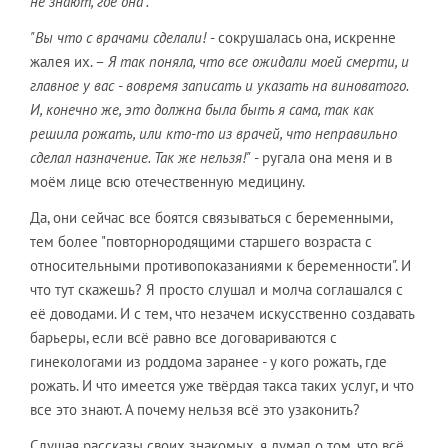
не знают, где она".
"Вы что с врачами сделали!
- сокрушалась она, искренне
жалея их. –
Я так поняла, что все ожидали моей смерти, и
главное у вас - вовремя записать и указать на виноватого.
И, конечно же, это должна была быть я сама, так как
решила рожать, или кто-то из врачей, что неправильно
сделал назначение. Так же нельзя!"
- ругала она меня и в
моём лице всю отечественную медицину.
Да, они сейчас все боятся связываться с беременными,
тем более "повторнородящими старшего возраста с
относительными противопоказаниями к беременности". И
что тут скажешь? Я просто слушал и молча соглашался с
её доводами. И с тем, что незачем искусственно создавать
барьеры, если всё равно все договариваются с
гинекологами из роддома заранее - у кого рожать, где
рожать. И что имеется уже твёрдая такса таких услуг, и что
все это знают. А почему нельзя всё это узаконить?
Слушая рассказы своих знакомых, я думал о том, что всё