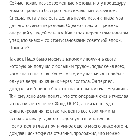
Сейчас появились современные методы, и эту процедуру
можно провести быстро с максимальным эффектом.
Специалисты у нас есть, делать научились, и аппаратура
для этого самая передовая. Однако страх от прежних
операций у людей остался. Как страх перед стоматологом
у тех, кто знаком со стомустановками советской эпохи.
Помните?
Так вот. Надо было моему знакомому получить квоту,
которую он получил с большим трудом, подключив всех,
кого знал и не знал. Конечно же, ему назначили приём в
одну из ведущих клиник через полгода. Он терпел,
дождался и "приполз" в этот спасительный очаг медицины.
Там ему ясно дали понять, что эта операция очень тяжёлая
и оплачивается через Фонд ОСМС, а сейчас оттуда
финансирования нет, так как центр все свои лимиты
использовал. Тут доктор выдохнул и внимательно
посмотрел в глаза почти умирающего моего знакомого и,
дождавшись эффекта отчаяния, продолжил, что можно