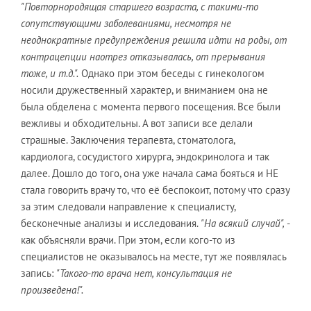
"Повторнородящая старшего возраста, с такими-то
сопутствующими заболеваниями, несмотря не
неоднократные предупреждения решила идти на роды, от
контрацепции наотрез отказывалась, от прерывания
тоже, и т.д.".
Однако при этом беседы с гинекологом
носили дружественный характер, и вниманием она не
была обделена с момента первого посещения. Все были
вежливы и обходительны. А вот записи все делали
страшные. Заключения терапевта, стоматолога,
кардиолога, сосудистого хирурга, эндокринолога и так
далее. Дошло до того, она уже начала сама бояться и НЕ
стала говорить врачу то, что её беспокоит, потому что сразу
за этим следовали направление к специалисту,
бесконечные анализы и исследования.
"На всякий случай",
-
как объясняли врачи. При этом, если кого-то из
специалистов не оказывалось на месте, тут же появлялась
запись:
"Такого-то врача нет, консультация не
произведена!".