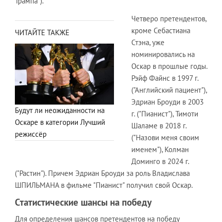
Трампа").
Четверо претендентов,
кроме Себастиана
ЧИТАЙТЕ ТАКЖЕ
Стэна, уже
номинировались на
Оскар в прошлые годы.
Рэйф Файнс в 1997 г.
("Английский пациент"),
Эдриан Броуди в 2003
Будут ли неожиданности на
г. ("Пианист"), Тимоти
Оскаре в категории Лучший
Шаламе в 2018 г.
режиссёр
("Назови меня своим
именем"), Колман
Доминго в 2024 г.
("Растин"). Причем Эдриан Броуди за роль Владислава
ШПИЛЬМАНА в фильме "Пианист" получил свой Оскар.
Статистические шансы на победу
Для определения шансов претендентов на победу