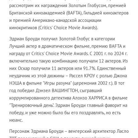
рассмотрим их награждения Золотым Глобусом, премией
Британской киноакадемией (BAFTA), Гильдией киноактеров
и премией Американо-канадской ассоциации
кинокритиков (Critics' Choice Movie Awards).
Эдриан Броуди получил Золотой Глобус в категории
Лучший актер в драматическом фильме, премию BAFTA и
награду от Critics' Choice Movie Awards. С 2001 г. по 2024 г.
включительно такую комбинацию получали 12 актеров. Из
них Оскар получили 11 актеров или 91.7%. Единственный
неудачник из этой дюжины – Рассел КРОУ с ролью Джона
НЭША в фильме "Игры разума" (церемония 2002 г.). В тот
год победил Дэнзел ВАШИНГТОН, сыгравший
коррумпированного детектива Алонзо ХАРРИСА в фильме
"Тренировочный день". Эдриан Броуди главный фаворит на
победу, и уже можно было бы его поздравлять, но есть
нюанс.
Персонаж Эдриана Броуди – венгерский архитектор Ласло