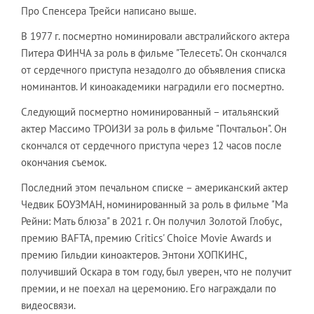
Про Спенсера Трейси написано выше.
В 1977 г. посмертно номинировали австралийского актера
Питера ФИНЧА за роль в фильме "Телесеть". Он скончался
от сердечного приступа незадолго до объявления списка
номинантов. И киноакадемики наградили его посмертно.
Следующий посмертно номинированный – итальянский
актер Массимо ТРОИЗИ за роль в фильме "Почтальон". Он
скончался от сердечного приступа через 12 часов после
окончания съемок.
Последний этом печальном списке – американский актер
Чедвик БОУЗМАН, номинированный за роль в фильме "Ма
Рейни: Мать блюза" в 2021 г. Он получил Золотой Глобус,
премию BAFTA, премию Critics' Choice Movie Awards и
премию Гильдии киноактеров. Энтони ХОПКИНС,
получивший Оскара в том году, был уверен, что не получит
премии, и не поехал на церемонию. Его награждали по
видеосвязи.