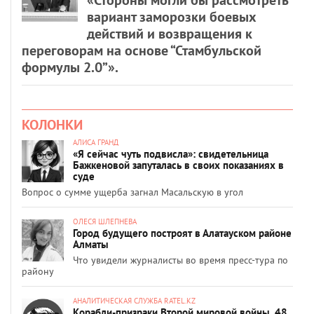
«Стороны могли бы рассмотреть
вариант заморозки боевых
действий и возвращения к
переговорам на основе “Стамбульской
формулы 2.0”».
КОЛОНКИ
АЛИСА ГРАНД
«Я сейчас чуть подвисла»: свидетельница
Бажкеновой запуталась в своих показаниях в
суде
Вопрос о сумме ущерба загнал Масальскую в угол
ОЛЕСЯ ШЛЕПНЕВА
Город будущего построят в Алатауском районе
Алматы
Что увидели журналисты во время пресс-тура по
району
АНАЛИТИЧЕСКАЯ СЛУЖБА RATEL.KZ
Корабли-призраки Второй мировой войны, 48