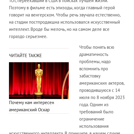
ТОТ, переехавший в США в поисках лучшей жизни.
Поэтому в фильме есть эпизоды, когда главный герой
говорит на венгерском. Чтобы речь звучала естественно,
на стадии постпродакшна использовался искусственный
интеллект. Вроде бы мелочь, но на самом деле все
гораздо серьезнее.
Чтобы понять всю
драматичность
ЧИТАЙТЕ ТАКЖЕ
проблемы, надо
вспомнить про
забастовку
американских актеров,
проводившуюся с 14
июля по 8 ноября 2023
Почему нам интересен
года. Одним из
американский Оскар
требований было
ограничение
использования
искусственного интеллекта. В принципе, в нашем случае