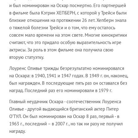
и был номинирован на Оскар посмертно. Его партнершей
в фильме была Кэтрин ХЕПБЕРН, с которой у Трейси были
близкие отношения на протяжении 26 лет. Хепберн знала
о тяжелой болезни Трейси и о том, что ему осталось
совсем мало времени на этом свете. Многие кинокритики
считают, что это придало особую выразительность игре
актрисы. За роль в этом фильме она получила свою
вторую статуэтку.
Лоуренс Оливье трижды безрезультатно номинировался
на Оскара: в 1940, 1941 и 1947 годах. В 1949 г. он, наконец,
был награжден. В последующие пять раз он оставался без
наград. Последний раз его номинировали в 1979 г.
Главный неудачник Оскара - соотечественник Лоуренса
Оливье - другой выдающийся британский актер Питер
О’ТУЛ. Он был номинирован на Оскар 8 раз, первый - в
1963 г., последний – в 2007 г., но так ни разу не получил
награду.