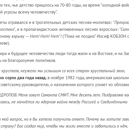
и тех, чье детство пришлось на 70-80 годы, на время "холодной вой
й угрозы всему человечеству".
еты отражался и в трогательных детских песнях-молитвах:
"Прекра
 жестоко"
, и в пропагандистских антивоенных песнях взрослых:
"Сол
ерному взрыву — Нет! Нет! Нет"!
("Пока не поздно" Иосиф КОБЗОН 
еве).
ира и будущее человечества люди тогда жили и на Востоке, и на Зап
 на благоразумие политиков.
е хрусталя, неужели мы услышим со всех сторон хрустальный звон,
но сорок два года назад
, в ноябре 1982 года, американская школьн
оветскому руководителю, о назначении которого узнает из обложк
ДРОПОВ. Меня зовут Саманта СМИТ. Мне десять лет. Поздравляю вас
коюсь, не начнётся ли ядерная война между Россией и Соединёнными
а мой вопрос, но я бы хотела получить ответ. Почему вы хотите зав
у страну? Бог создал мир, чтобы мы жили вместе и заботились о нём, 