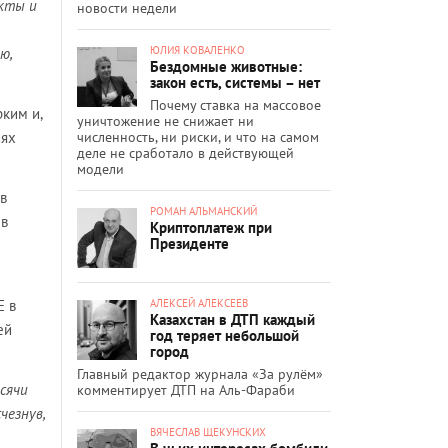
акты и
новости недели
ЮЛИЯ КОВАЛЕНКО
ю,
Бездомные животные:
закон есть, системы – нет
Почему ставка на массовое
рким и,
уничтожение не снижает ни
численность, ни риски, и что на самом
иях
деле не сработало в действующей
модели
в
РОМАН АЛЬМАНСКИЙ
 в
Криптоплатеж при
Президенте
АЛЕКСЕЙ АЛЕКСЕЕВ
Е в
Казахстан в ДТП каждый
ей
год теряет небольшой
город
Главный редактор журнала «За рулём»
ысячи
комментирует ДТП на Аль-Фараби
чезнув,
ВЯЧЕСЛАВ ЩЕКУНСКИХ