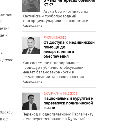
В чьих интересах бомбили
КТК?
Атаки беспилотников на
ожения
Каспийский трубопроводный
консорциум ударили по экономике
т
Казахстана
летия
ие к
РУСЛАН ЗАКИЕВ
От доступа к медицинской
помощи до
лекарственного
 и
обеспечения
ворота!
Как системное игнорирование
процедур публичного обсуждения
меняет баланс законности в
регулировании здравоохранения
Казахстана
БАУЫРЖАН АЙНАБЕКОВ
Национальный курултай и
перезапуск политической
жизни
ращаясь
Переход к однопалатному Парламенту
и его переименование в Құрылтай
в ее