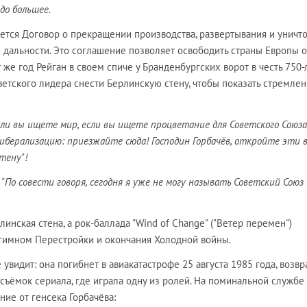
до большее.
ается Договор о прекращении производства, развертывания и уничт
 дальности. Это соглашение позволяет освободить страны Европы о
т же год Рейган в своем спиче у Бранденбургских ворот в честь 750-
етского лидера снести Берлинскую стену, чтобы показать стремлен
если вы ищете мир, если вы ищете процветание для Советского Союза
иберализацию: приезжайте сюда! Господин Горбачёв, откройте эти 
тену"!
:
"По совести говоря, сегодня я уже не могу называть Советский Союз
инская стена, а рок-баллада "Wind of Change" ("Ветер перемен")
а гимном Перестройки и окончания Холодной войны.
 увидит: она погибнет в авиакатастрофе 25 августа 1985 года, возв
съёмок сериала, где играла одну из ролей. На поминальной службе 
ние от генсека Горбачёва: