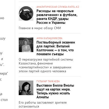
АНАЛИТИЧЕСКАЯ СЛУЖБА RATEL.KZ
Расходы на «взрослые
развлечения» в футболе,
ьно
ракета КНДР, удары
России и Украины
Главное в мире: обзор СМИ
нигу
АННА КАЛАШНИКОВА
Поствыборный экзамен
для партий: Виталий
Колточник — о том, что
шу
показали съезды
 в
О перезагрузке партийной системы
Казахстана, феномене
ми"
.
«семипартийности» и завершении
эпохи партий одного человека
мира"
 с
ГУЛЬНАР ТАНКАЕВА
Выставки Билла Виолы
ищут на картах мира.
Теперь нужно искать
да
Алматы
 стол
Его работы заставляют зрителя
остановиться