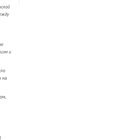
нской
между
сю
лизм и
кло
 на
ом,
!