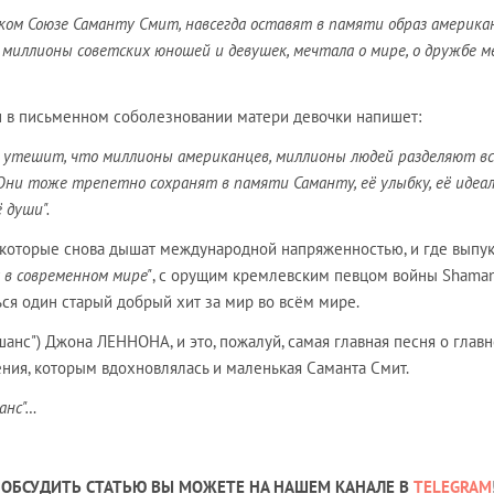
тском Союзе Саманту Смит, навсегда оставят в памяти образ америка
 и миллионы советских юношей и девушек, мечтала о мире, о дружбе 
 в письменном соболезновании матери девочки напишет:
о утешит, что миллионы американцев, миллионы людей разделяют в
Они тоже трепетно сохранят в памяти Саманту, её улыбку, её идеа
 души".
 которые снова дышат международной напряженностью, и где выпу
 в современном мире"
, с орущим кремлевским певцом войны Shaman
ся один старый добрый хит за мир во всём мире.
 шанс") Джона ЛЕННОНА, и это, пожалуй, самая главная песня о главн
ния, которым вдохновлялась и маленькая Саманта Смит.
анс"…
ОБСУДИТЬ СТАТЬЮ ВЫ МОЖЕТЕ НА НАШЕМ КАНАЛЕ В
TELEGRAM