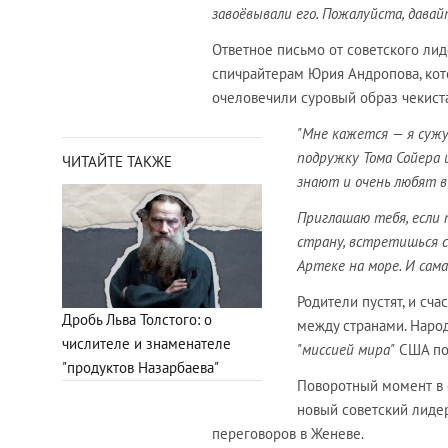
завоёвывали его. Пожалуйста, давай
Ответное письмо от советского лид
спичрайтерам Юрия Андропова, кот
очеловечили суровый образ чекиста
"Мне кажется — я сужу 
подружку Тома Сойера 
ЧИТАЙТЕ ТАКЖЕ
знают и очень любят в
Приглашаю тебя, если 
страну, встретишься с
Артеке на море. И сам
Родители пустят, и сча
Дробь Льва Толстого: о
между странами. Народ
числителе и знаменателе
"миссией мира"
США пос
"продуктов Назарбаева"
Поворотный момент в 
новый советский лиде
переговоров в Женеве.