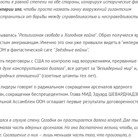
ости в равной степени на обе стороны, игнорируя исторические ф
мперии зла
, чтобы просто назвать гонку вооружений гигантским
страниться от борьбы между справедливостью и несправедливость
зывалась
"Религиозная свобода и Холодная война"
. Образ получился я
остым американцам. Именно это они уже привыкли видеть в "импер
ОМ в фантастической саге
"Звёздные войны".
ть переговоры с США по контролю над вооружениями, прерванные 
в духе конструктивного диалога"
, все ратуют за
"безъядерный мир"
и,
народных отношений"
(газетные штампы тех лет).
 лидеры говорят о радикальном сокращении арсеналов ядерного
ан, сокращении беспрецедентном. Глава МИД Эдуард ШЕВАРДНАДЗ
альной Ассамблеи ООН оглашает первые результаты договоренност
ался в глухую стену. Сегодня он простирается далеко вперед. Две т
малая часть ядерных арсеналов. Но она достаточно велика, чтобы, ис
. Соглашение о них – лишь меньшая часть того, что произошло, а