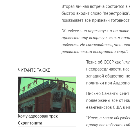
Вторая личная встреча состоится в
быстро входит слово "перестройка
показывает все признаки готовности
"Я надеюсь на перезапуск и на нов
провести эту встречу с ясным пон
надеемся. Не сомневайтесь, что н
реалистическом восприятии мира".
Тезис об СССР как
"им
несправедливости, на
ЧИТАЙТЕ ТАКЖЕ
западной общественно
политики при Андропо
Письмо Саманты Смит 
подвержены все от мал
евангелистов США в м
Кому адресован трек
"Итак, в своих обсужд
Скриптонита
прошу вас избегать со