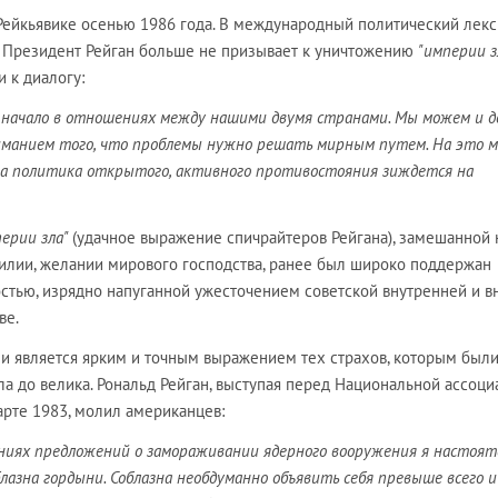
 Рейкьявике осенью 1986 года. В международный политический лек
". Президент Рейган больше не призывает к уничтожению
"империи з
 к диалогу:
ое начало в отношениях между нашими двумя странами. Мы можем и 
иманием того, что проблемы нужно решать мирным путем. На это 
аша политика открытого, активного противостояния зиждется на
перии зла"
(удачное выражение спичрайтеров Рейгана), замешанной 
силии, желании мирового господства, ранее был широко поддержан
стью, изрядно напуганной ужесточением советской внутренней и 
ве.
и является ярким и точным выражением тех страхов, которым был
а до велика. Рональд Рейган, выступая перед Национальной ассоц
арте 1983, молил американцев:
ениях предложений о замораживании ядерного вооружения я настоят
блазна гордыни. Соблазна необдуманно объявить себя превыше всего и