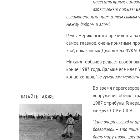
навесить ярлык виновн
агрессивные порывы
и
взаимонепониманием и тем самым у
между добром и злом".
Речь американского президента на
самое главное, очень понятным пр
зла", показанных Джорджем ЛУКАС
Михаил Горбачев решает возобнови
конце 1983 года. Дальше все идет
"
конце концов,
"за гуманизм между
Во время переговоров
вооружения обеих стр
ЧИТАЙТЕ ТАКЖЕ
1987 с трибуны Генер
между СССР и США:
"Еще вчера взгляд упир
боеголовок – это лишь 
дать миру новое зрение