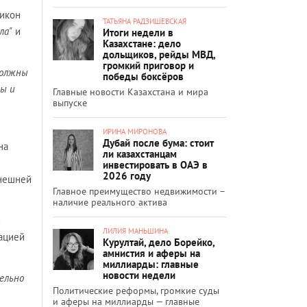
сикон
ТАТЬЯНА РАДЗИШЕВСКАЯ
ла"
и
Итоги недели в
Казахстане: дело
дольщиков, рейды МВД,
громкий приговор и
должны
победы боксёров
мы и
Главные новости Казахстана и мира
выпуске
ИРИНА МИРОНОВА
Дубай после бума: стоит
на
ли казахстанцам
инвестировать в ОАЭ в
2026 году
внешней
Главное преимущество недвижимости –
наличие реального актива
и
ЛИЛИЯ МАНЬШИНА
иацией
Курултай, дело Борейко,
амнистия и аферы на
миллиарды: главные
новости недели
ельно
Политические реформы, громкие суды
и аферы на миллиарды — главные