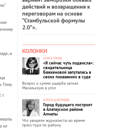
ны"
действий и возвращения к
переговорам на основе
“Стамбульской формулы
сное
2.0”».
нечному
с
КОЛОНКИ
аде, и
АЛИСА ГРАНД
«Я сейчас чуть подвисла»:
свидетельница
Бажкеновой запуталась в
своих показаниях в суде
ица
Вопрос о сумме ущерба загнал
и Time.
Масальскую в угол
 с
ОЛЕСЯ ШЛЕПНЕВА
Город будущего построят
в Алатауском районе
Алматы
оевать
Что увидели журналисты во время
пресс-тура по району
а не