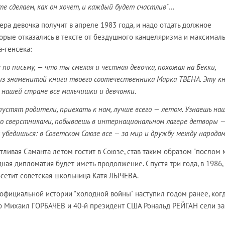
те сделаем, как он хочет, и каждый будет счастлив"
…
ера девочка получит в апреле 1983 года, и надо отдать должное
орые отказались в тексте от бездушного канцеляризма и максимал
-генсека:
по письму, — что ты смелая и честная девочка, похожая на Бекки,
из знаменитой книги твоего соотечественника Марка ТВЕНА. Эту к
 нашей стране все мальчишки и девчонки.
пустят родители, приехать к нам, лучше всего — летом. Узнаешь на
о сверстниками, побываешь в интернациональном лагере детворы —
а убедишься: в Советском Союзе все — за мир и дружбу между народа
стливая Саманта летом гостит в Союзе, став таким образом "послом 
ная дипломатия будет иметь продолжение. Спустя три года, в 1986,
етит советская школьница Катя ЛЫЧЕВА.
официальной истории "холодной войны" наступил годом ранее, ког
р Михаил ГОРБАЧЕВ и 40-й президент США Рональд РЕЙГАН сели за