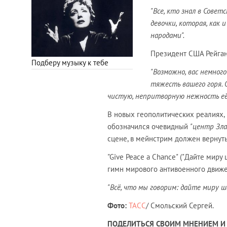
"
Все, кто знал в Сове
девочки, которая, как
народами".
Президент США Рейган
Подберу музыку к тебе
"Возможно, вас немног
тяжесть вашего горя. 
чистую, непритворную нежность её
В новых геополитических реалиях,
обозначился очевидный
"центр Зла
сцене, в мейнстрим должен вернуть
"Give Peace a Chance" ("Дайте миру
гимн мирового антивоенного движе
"Всё, что мы говорим: дайте миру ш
Фото:
ТАСС
/ Смольский Сергей.
ПОДЕЛИТЬСЯ СВОИМ МНЕНИЕМ И 