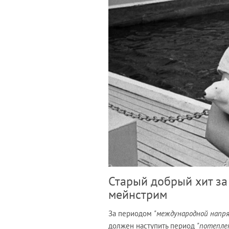
Старый добрый хит за
мейнстрим
За периодом
"международной напр
должен наступить период
"потепле