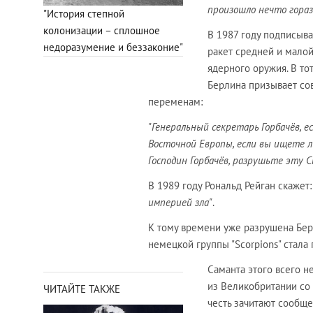
произошло нечто гораз
"История степной
колонизации – сплошное
В 1987 году подписыв
недоразумение и беззаконие"
ракет средней и малой
ядерного оружия. В то
Берлина призывает сов
переменам:
"Генеральный секретарь Горбачёв, 
Восточной Европы, если вы ищете л
Господин Горбачёв, разрушьте эту С
В 1989 году Рональд Рейган скажет
империей зла"
.
К тому времени уже разрушена Берл
немецкой группы "Scorpions" стал
Саманта этого всего не
из Великобритании со 
ЧИТАЙТЕ ТАКЖЕ
честь зачитают сообще