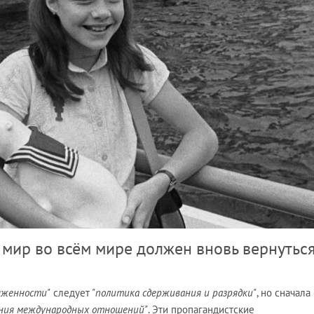
 мир во всём мире должен вновь вернуться
яженности"
следует
"политика сдерживания и разрядки"
, но сначала
ния международных отношений"
. Эти пропагандистские