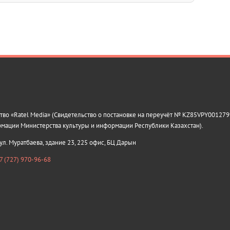
о «Ratel Media» (Свидетельство о постановке на переучёт № KZ85VPY0012799
рмации Министерства культуры и информации Республики Казахстан).
 ул. Муратбаева, здание 23, 225 офис, БЦ Дарын
7 (727) 970-96-68