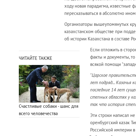
ходу новая парадигма, известные ф
пересказываться в абсолютно ином 
Организаторы вышеупомянутых круг
казахстанском обществе при подд
об истории Казахстана в составе Р
Если отложить в стор
факты и документы, то
ЧИТАЙТЕ ТАКЖЕ
всякой помощи "запад
"Царское правительств
лет подряд... Казачья 
последние 14 лет суще
степных областях у ка
так что история степн
Счастливые собаки - шанс для
всего человечества
Эти строки написал не
оренбургский казак Т
Российской империи в