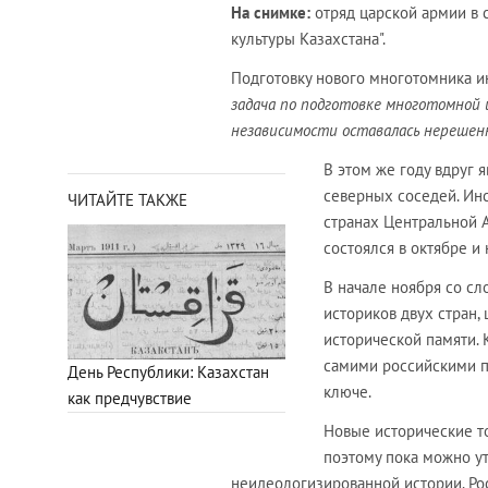
На снимке:
отряд царской армии в с
культуры Казахстана".
Подготовку нового многотомника ин
задача по подготовке многотомной 
независимости оставалась нерешенн
В этом же году вдруг 
северных соседей. И
ЧИТАЙТЕ ТАКЖЕ
странах Центральной 
состоялся в октябре и
В начале ноября со с
историков двух стран,
исторической памяти. 
самими российскими п
День Республики: Казахстан
ключе.
как предчувствие
Новые исторические т
поэтому пока можно ут
неидеологизированной истории. Ро