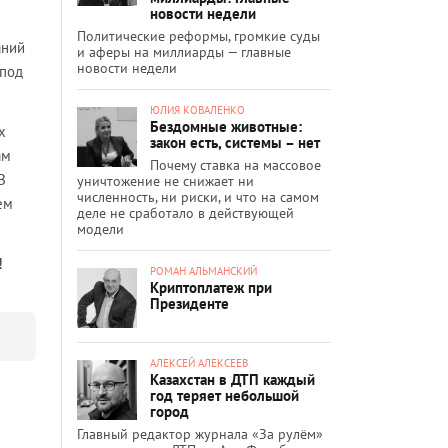
новости недели
Политические реформы, громкие суды
аний
и аферы на миллиарды — главные
новости недели
 под
ЮЛИЯ КОВАЛЕНКО
Бездомные животные:
х
закон есть, системы – нет
ам
Почему ставка на массовое
В
уничтожение не снижает ни
численность, ни риски, и что на самом
ем
деле не сработало в действующей
модели
!
РОМАН АЛЬМАНСКИЙ
Криптоплатеж при
Президенте
АЛЕКСЕЙ АЛЕКСЕЕВ
Казахстан в ДТП каждый
год теряет небольшой
город
Главный редактор журнала «За рулём»