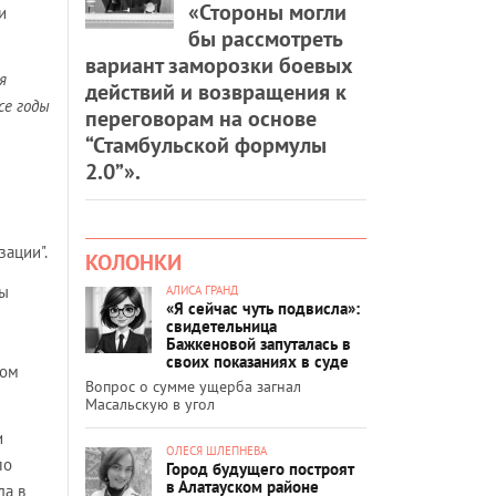
«Стороны могли
и
бы рассмотреть
вариант заморозки боевых
я
действий и возвращения к
се годы
переговорам на основе
“Стамбульской формулы
2.0”».
зации".
КОЛОНКИ
пы
АЛИСА ГРАНД
«Я сейчас чуть подвисла»:
свидетельница
Бажкеновой запуталась в
своих показаниях в суде
ком
Вопрос о сумме ущерба загнал
Масальскую в угол
и
ОЛЕСЯ ШЛЕПНЕВА
ло
Город будущего построят
в Алатауском районе
да в