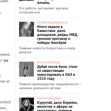
зывал
Алматы
Его работы заставляют зрителя
остановиться
а
ТАТЬЯНА РАДЗИШЕВСКАЯ
Итоги недели в
Казахстане: дело
дольщиков, рейды МВД,
громкий приговор и
победы боксёров
Главные новости Казахстана и мира
выпуске
мовок,
м”
(из
ИРИНА МИРОНОВА
Дубай после бума: стоит
ли казахстанцам
инвестировать в ОАЭ в
и
2026 году
ров не
Главное преимущество недвижимости –
наличие реального актива
ЛИЛИЯ МАНЬШИНА
оседлой
Курултай, дело Борейко,
амнистия и аферы на
лее,
миллиарды: главные