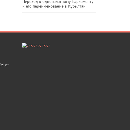
Переход к однопалатному Парламенту
и его переименование в Құрылтай
4, от