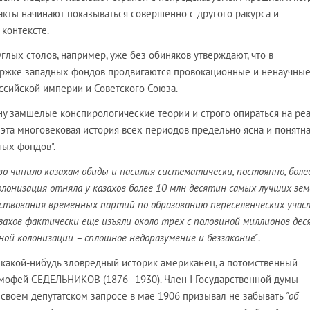
акты начинают показываться совершенно с другого ракурса и
контексте.
лых столов, например, уже без обиняков утверждают, что в
ержке западных фондов продвигаются провокационные и ненаучные
оссийской империи и Советского Союза.
ону замшелые конспирологические теории и строго опираться на ре
 эта многовековая история всех периодов предельно ясна и понятна
ных фондов".
о чинило казахам обиды и насилия систематически, постоянно, боле
колонизация отняла у казахов более 10 млн десятин самых лучших зем
ствования временных партий по образованию переселенческих учас
захов фактически еще изъяли около трех с половиной миллионов дес
ой колонизации – сплошное недоразумение и беззаконие"
.
 какой-нибудь зловредный историк американец, а потомственный
имофей СЕДЕЛЬНИКОВ (1876–1930). Член І Государственной думы
 своем депутатском запросе в мае 1906 призывал не забывать
"об