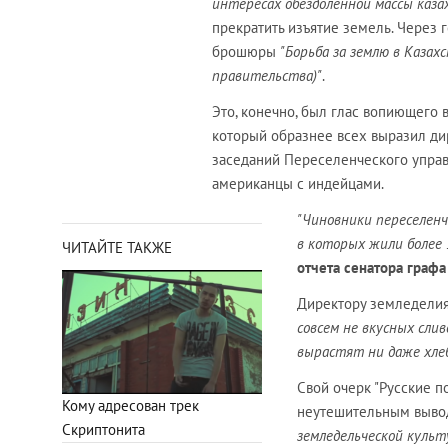
интересах обездоленной массы каза
прекратить изъятие земель. Через г
брошюры
"Борьба за землю в Казах
правительства)"
.
Это, конечно, был глас вопиющего в
который образнее всех выразил д
заседаний Переселенческого управл
американцы с индейцами.
"Чиновники переселенч
в которых жили более 
ЧИТАЙТЕ ТАКЖЕ
отчета сенатора графа
Директору земледели
совсем не вкусных слив
вырастят ни даже хлеб
Свой очерк "Русские п
Кому адресован трек
неутешительным выво
Скриптонита
земледельческой культ