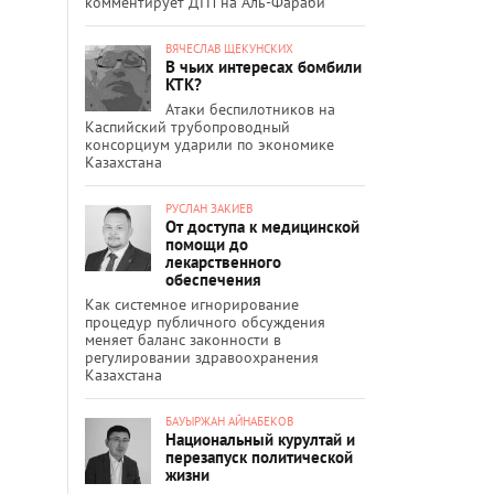
комментирует ДТП на Аль-Фараби
ВЯЧЕСЛАВ ЩЕКУНСКИХ
В чьих интересах бомбили
КТК?
Атаки беспилотников на
Каспийский трубопроводный
консорциум ударили по экономике
Казахстана
РУСЛАН ЗАКИЕВ
От доступа к медицинской
помощи до
лекарственного
обеспечения
Как системное игнорирование
процедур публичного обсуждения
меняет баланс законности в
регулировании здравоохранения
Казахстана
БАУЫРЖАН АЙНАБЕКОВ
Национальный курултай и
перезапуск политической
жизни