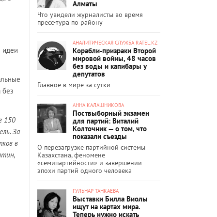
Алматы
Что увидели журналисты во время
пресс-тура по району
АНАЛИТИЧЕСКАЯ СЛУЖБА RATEL.KZ
 идеи
Корабли-призраки Второй
мировой войны, 48 часов
без воды и капибары у
депутатов
альные
Главное в мире за сутки
 без
АННА КАЛАШНИКОВА
Поствыборный экзамен
е 150
для партий: Виталий
Колточник — о том, что
ель. За
показали съезды
тков в
О перезагрузке партийной системы
ятин,
Казахстана, феномене
«семипартийности» и завершении
эпохи партий одного человека
ГУЛЬНАР ТАНКАЕВА
Выставки Билла Виолы
ищут на картах мира.
Теперь нужно искать