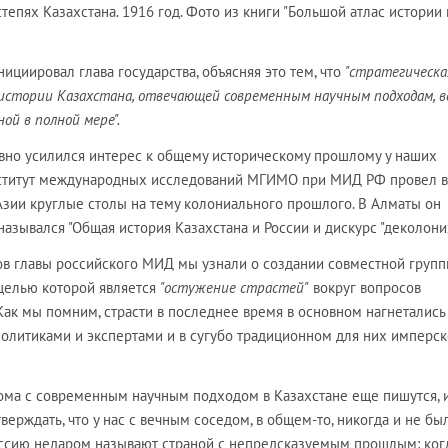
тепях Казахстана. 1916 год. Фото из книги "Большой атлас истории 
ициировал глава государства, объясняя это тем, что
"стратегическа
истории Казахстана, отвечающей современным научным подходам, в
ой в полной мере".
явно усилился интерес к общему историческому прошлому у наших
нститут международных исследований МГИМО при МИД РФ провел в
Азии круглые столы на тему колониального прошлого. В Алматы он
 назывался "Общая история Казахстана и России и дискурс "деколони
лов главы российского МИД мы узнали о создании совместной груп
 целью которой является
"остужение страстей"
вокруг вопросов
Как мы помним, страсти в последнее время в основном нагнетались
олитиками и экспертами и в сугубо традиционном для них имперс
ома с современным научным подходом в Казахстане еще пишутся, 
верждать, что у нас с вечным соседом, в общем-то, никогда и не бы
ссию недаром называют страной с непредсказуемым прошлым: ког