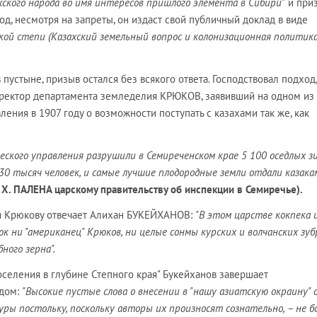
хского народа во имя интересов пришлого элемента в Сибири"
и при
од, несмотря на запреты, он издаст свой публичный доклад в виде
ской степи (Казахский земельный вопрос и колонизационная политик
 пустыне, призыв остался без всякого ответа. Господствовал подход,
иректор департамента земледелия КРЮКОВ, заявивший на одном из
ения в 1907 году о возможности поступать с казахами так же, как
еского управления разрушили в Семиреченском крае 5 100 оседлых зи
30 тысяч человек, и самые лучшие плодородные земли отдали казака
 X. ПАЛЕНА царскому правительству об инспекции в Семиречье).
я Крюкову отвечает Алихан БУКЕЙХАНОВ:
"В этом царстве кокпека 
ок ни "американец" Крюков, ни целые сонмы курских и волчанских зуб
ного зерна".
оселения в глубине Степного края" Букейханов завершает
дом:
"Высокие пустые слова о внесении в "нашу азиатскую окраину" 
уры постольку, поскольку авторы их произносят сознательно, – не бо