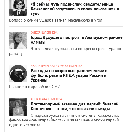
«Я сейчас чуть подвисла»: свидетельница
Бажкеновой запуталась в своих показаниях в
суде
Вопрос о сумме ущерба загнал Масальскую в угол
ОЛЕСЯ ШЛЕПНЕВА
Город будущего построят в Алатауском районе
Алматы
Что увидели журналисты во время пресс-тура по
району
АНАЛИТИЧЕСКАЯ СЛУЖБА RATEL.KZ
Расходы на «взрослые развлечения» в
футболе, ракета КНДР, удары России и
Украины
Главное в мире: обзор СМИ
АННА КАЛАШНИКОВА
Поствыборный экзамен для партий: Виталий
Колточник — о том, что показали съезды
О перезагрузке партийной системы Казахстана,
феномене «семипартийности» и завершении эпохи партий
одного человека