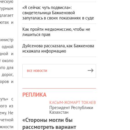
ическую
«Я сейчас чуть подвисла»:
ктурным
свидетельница Бажкеновой
длагает
запуталась в своих показаниях в суде
лютах и
Как пройти медкомиссию, чтобы не
лишиться прав
министр
Дуйсенова рассказала, как Бажкенова
С одной
искажала информацию
дной и
т около
что для
ВСЕ НОВОСТИ
дорог,
доров и
РЕПЛИКА
уть» с
КАСЫМ-ЖОМАРТ ТОКАЕВ
ного из
Президент Республики
Казахстан
ему. Не
«Стороны могли бы
счетной
рассмотреть вариант
ожности