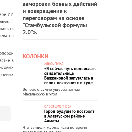
заморозки боевых действий
и возвращения к
фере ИИ
переговорам на основе
ующуюся
“Стамбульской формулы
ьность
2.0”».
аева на
опорой
КОЛОНКИ
астие в
АЛИСА ГРАНД
нсовых
«Я сейчас чуть подвисла»:
свидетельница
лючевых
Бажкеновой запуталась в
своих показаниях в суде
Вопрос о сумме ущерба загнал
Масальскую в угол
ОЛЕСЯ ШЛЕПНЕВА
Город будущего построят
в Алатауском районе
Алматы
Что увидели журналисты во время
пресс-тура по району