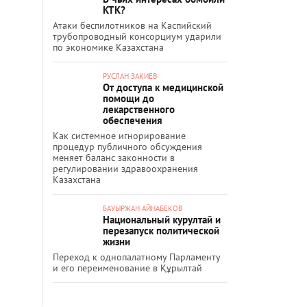
КТК?
Атаки беспилотников на Каспийский
трубопроводный консорциум ударили
по экономике Казахстана
РУСЛАН ЗАКИЕВ
От доступа к медицинской
помощи до
лекарственного
обеспечения
Как системное игнорирование
процедур публичного обсуждения
меняет баланс законности в
регулировании здравоохранения
Казахстана
БАУЫРЖАН АЙНАБЕКОВ
Национальный курултай и
перезапуск политической
жизни
Переход к однопалатному Парламенту
и его переименование в Құрылтай