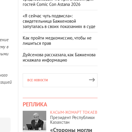
гостей Comic Con Astana 2026
«Я сейчас чуть подвисла»:
свидетельница Бажкеновой
запуталась в своих показаниях в суде
Как пройти медкомиссию, чтобы не
чение
лишиться прав
ему в
нными
Дуйсенова рассказала, как Бажкенова
искажала информацию
ного
ВСЕ НОВОСТИ
кацией
РЕПЛИКА
КАСЫМ-ЖОМАРТ ТОКАЕВ
Президент Республики
Казахстан
«Стороны могли