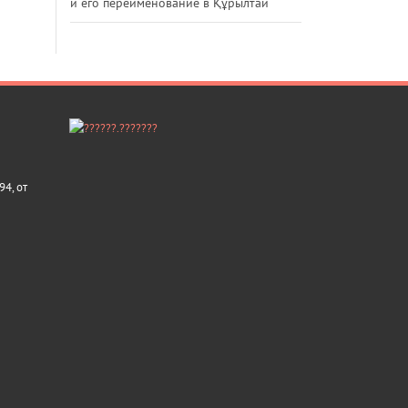
и его переименование в Құрылтай
4, от