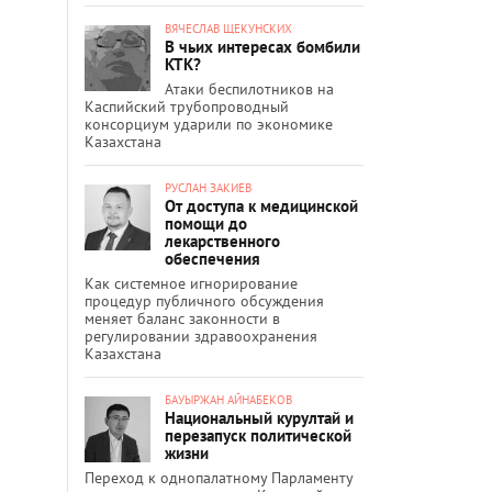
ВЯЧЕСЛАВ ЩЕКУНСКИХ
В чьих интересах бомбили
КТК?
Атаки беспилотников на
Каспийский трубопроводный
консорциум ударили по экономике
Казахстана
РУСЛАН ЗАКИЕВ
От доступа к медицинской
помощи до
лекарственного
обеспечения
Как системное игнорирование
процедур публичного обсуждения
меняет баланс законности в
регулировании здравоохранения
Казахстана
БАУЫРЖАН АЙНАБЕКОВ
Национальный курултай и
перезапуск политической
жизни
Переход к однопалатному Парламенту