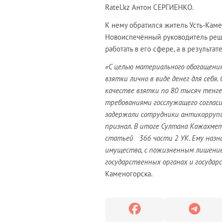
Ratel.kz Антон СЕРГИЕНКО.
К нему обратился житель Усть-Каме
Новоиспечённый руководитель реши
работать в его сфере, а в результат
«С целью материального обогащени
взятки лично в виде денег для себя
качестве взятки по 80 тысяч тенге
требованиями госслужащего согласи
задержали сотрудники антикоррупц
признал. В итоге Султана Кожахме
статьей 366 части 2 УК. Ему назна
имущества, с пожизненным лишени
государственных органах и государ
Каменогорска.