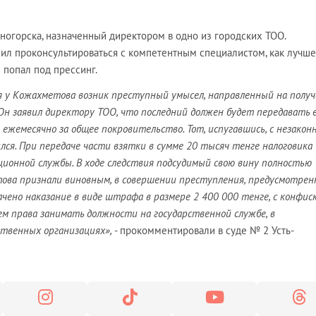
ногорска, назначенный директором в одно из городских ТОО.
л проконсультироваться с компетентным специалистом, как лучше
е попал под прессинг.
я у Кожахметова возник преступный умысел, направленный на полу
. Он заявил директору ТОО, что последний должен будет передавать 
 ежемесячно за общее покровительство. Тот, испугавшись, с незако
лся. При передаче части взятки в сумме 20 тысяч тенге налоговика
ионной службы. В ходе следствия подсудимый свою вину полностью
това признали виновным,
в совершении преступления, предусмотрен
чено наказание в виде штрафа в размере 2 400 000
тенге, с конфис
ем
права занимать должности на государственной службе, в
ственных организациях»,
- прокомментировали в суде № 2 Усть-