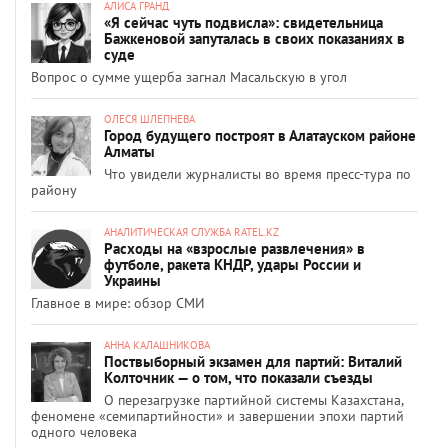
АЛИСА ГРАНД
«Я сейчас чуть подвисла»: свидетельница
Бажкеновой запуталась в своих показаниях в
суде
Вопрос о сумме ущерба загнал Масальскую в угол
ОЛЕСЯ ШЛЕПНЕВА
Город будущего построят в Алатауском районе
Алматы
Что увидели журналисты во время пресс-тура по
району
АНАЛИТИЧЕСКАЯ СЛУЖБА RATEL.KZ
Расходы на «взрослые развлечения» в
футболе, ракета КНДР, удары России и
Украины
Главное в мире: обзор СМИ
АННА КАЛАШНИКОВА
Поствыборный экзамен для партий: Виталий
Колточник — о том, что показали съезды
О перезагрузке партийной системы Казахстана,
феномене «семипартийности» и завершении эпохи партий
одного человека