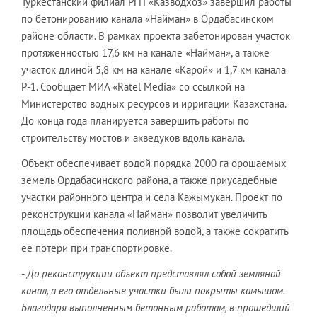
Туркестанский филиал РГП «Казводхоз» завершил работы
по бетонированию канала «Найман» в Ордабасинском
районе области. В рамках проекта забетонирован участок
протяженностью 17,6 км на канале «Найман», а также
участок длиной 5,8 км на канале «Карой» и 1,7 км канала
Р-1. Сообщает МИА «Ratel Media» со ссылкой на
Министерство водных ресурсов и ирригации Казахстана.
До конца года планируется завершить работы по
строительству мостов и акведуков вдоль канала.
Объект обеспечивает водой порядка 2000 га орошаемых
земель Ордабасинского района, а также приусадебные
участки районного центра и села Кажымукан. Проект по
реконструкции канала «Найман» позволит увеличить
площадь обеспечения поливной водой, а также сократить
ее потери при транспортировке.
-
До реконструкции объект представлял собой земляной
канал, а его отдельные участки были покрыты камышом.
Благодаря выполненным бетонным работам, в прошедший