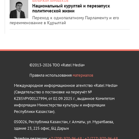
БАУЫРЖАН АЙНАБЕКОВ
Национальный курултай и перезапуск
политической жизни
Переход к однопалатному Парламенту и его
переименование в Құрылтай
©2013-2026 ТОО «Ratel Media»
Правила использования
материалов
Международное информационное агентство «Ratel Media»
(Свидетельство о постановке на переучёт №
KZ85VPY00127994, от 02.09.2025 г., выданное Комитетом
информации Министерства культуры и информации
Республики Казахстан).
050026, Республика Казахстан, г. Алматы, ул. Муратбаева,
здание 23, 225 офис, БЦ Дарын
Телефон редакции:
+7 (708) 970-96-68
;
+7 (727) 970-96-68