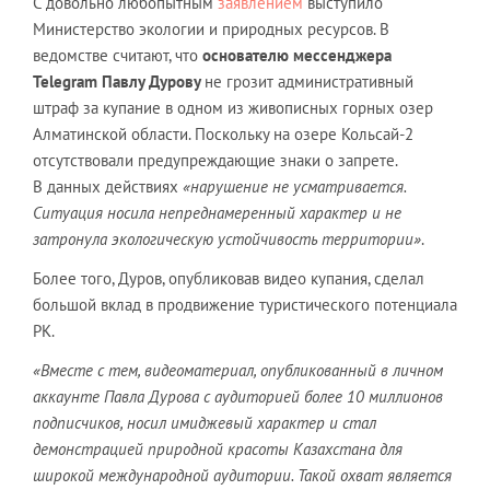
С довольно любопытным
заявлением
выступило
Министерство экологии и природных ресурсов. В
ведомстве считают, что
основателю мессенджера
Telegram Павлу Дурову
не грозит административный
штраф за купание в одном из живописных горных озер
Алматинской области. Поскольку на озере Кольсай-2
отсутствовали предупреждающие знаки о запрете.
В
данных действиях
«нарушение не усматривается.
Ситуация носила непреднамеренный характер и не
затронула экологическую устойчивость территории»
.
Более того, Дуров, опубликовав видео купания, сделал
большой вклад в продвижение туристического потенциала
РК.
«Вместе с тем, видеоматериал, опубликованный в личном
аккаунте Павла Дурова с аудиторией более 10 миллионов
подписчиков, носил имиджевый характер и стал
демонстрацией природной красоты Казахстана для
широкой международной аудитории. Такой охват является