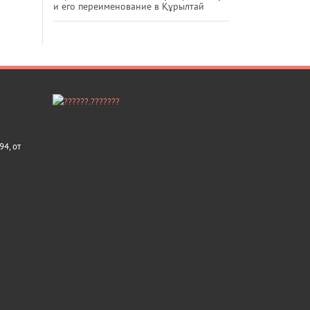
и его переименование в Құрылтай
4, от