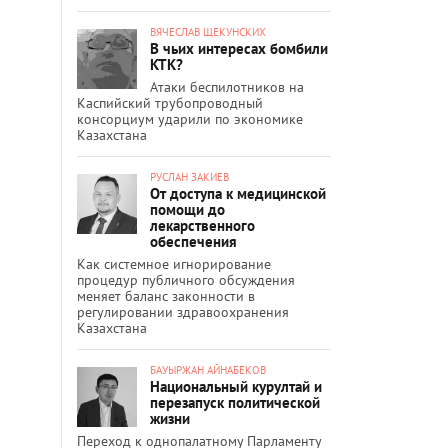
ВЯЧЕСЛАВ ЩЕКУНСКИХ
В чьих интересах бомбили
КТК?
Атаки беспилотников на
Каспийский трубопроводный
консорциум ударили по экономике
Казахстана
РУСЛАН ЗАКИЕВ
От доступа к медицинской
помощи до
лекарственного
обеспечения
Как системное игнорирование
процедур публичного обсуждения
меняет баланс законности в
регулировании здравоохранения
Казахстана
БАУЫРЖАН АЙНАБЕКОВ
Национальный курултай и
перезапуск политической
жизни
Переход к однопалатному Парламенту