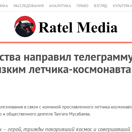
МИКА
РАССЛЕДОВАНИЯ
АНАЛИТИКА
ПРАВО
ВЗГЛЯД
КУЛЬТУРА 
рства направил телеграмм
зким летчика-космонавта
лезнования в связи с кончиной прославленного летчика-космонавта
 и общественного деятеля Талгата Мусабаева.
ч – герой, трижды покоривший космос и совершавший