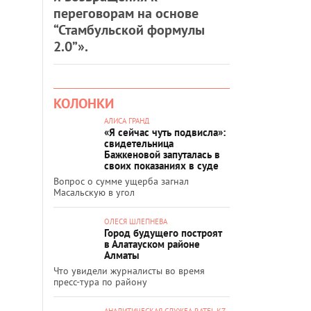
переговорам на основе
“Стамбульской формулы
2.0”».
КОЛОНКИ
АЛИСА ГРАНД
«Я сейчас чуть подвисла»:
свидетельница
Бажкеновой запуталась в
своих показаниях в суде
Вопрос о сумме ущерба загнал
Масальскую в угол
ОЛЕСЯ ШЛЕПНЕВА
Город будущего построят
в Алатауском районе
Алматы
Что увидели журналисты во время
пресс-тура по району
АНАЛИТИЧЕСКАЯ СЛУЖБА RATEL.KZ