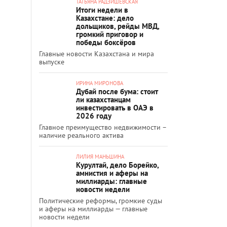
ТАТЬЯНА РАДЗИШЕВСКАЯ
Итоги недели в
Казахстане: дело
дольщиков, рейды МВД,
громкий приговор и
победы боксёров
Главные новости Казахстана и мира
выпуске
ИРИНА МИРОНОВА
Дубай после бума: стоит
ли казахстанцам
инвестировать в ОАЭ в
2026 году
Главное преимущество недвижимости –
наличие реального актива
ЛИЛИЯ МАНЬШИНА
Курултай, дело Борейко,
амнистия и аферы на
миллиарды: главные
новости недели
Политические реформы, громкие суды
и аферы на миллиарды — главные
новости недели