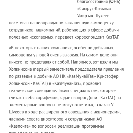
благосостояния (ФНБ)
«Самрук-Казына»
Умирзак Шукеев
посетовал на неоправданно завышенную самооценку
сотрудников нацкомпаний, работающих в сфере добычи
полезных ископаемых, передает корреспондент КазТАГ.
«В некоторых наших компаниях, особенно добычных,
самооценка у людей очень высокая. На самом деле они
ничего не представляют собой. Например, вот взяли мы
Хопкинсона (первый заместитель председателя правления
по разведке и добыче АО НК «КазМунайГаз» Кристофер
Хопкинсон - КазТАГ) в «КазМунайГаз», проводит
техническое совещание. Таким специалистам, которые
считают себя корифеями, задает вопрос, (они - КазТАГ) на
элементарные вопросы не могут ответить», - сказал У.
Шукеев в ходе расширенного совещания с акционерами,
членами совета директоров и сотрудниками АО
«Казпочта» по вопросам реализации программы