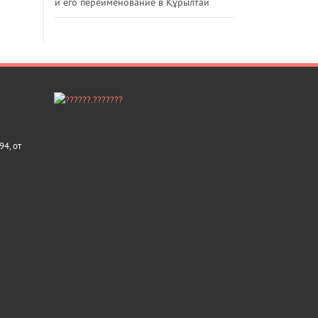
и его переименование в Құрылтай
4, от