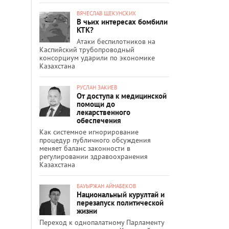
ВЯЧЕСЛАВ ЩЕКУНСКИХ
В чьих интересах бомбили
КТК?
Атаки беспилотников на
Каспийский трубопроводный
консорциум ударили по экономике
Казахстана
РУСЛАН ЗАКИЕВ
От доступа к медицинской
помощи до
лекарственного
обеспечения
Как системное игнорирование
процедур публичного обсуждения
меняет баланс законности в
регулировании здравоохранения
Казахстана
БАУЫРЖАН АЙНАБЕКОВ
Национальный курултай и
перезапуск политической
жизни
Переход к однопалатному Парламенту