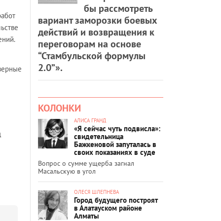
бы рассмотреть
работ
вариант заморозки боевых
льстве
действий и возвращения к
ений.
переговорам на основе
“Стамбульской формулы
2.0”».
верные
КОЛОНКИ
АЛИСА ГРАНД
«Я сейчас чуть подвисла»:
д
свидетельница
Бажкеновой запуталась в
своих показаниях в суде
Вопрос о сумме ущерба загнал
Масальскую в угол
ОЛЕСЯ ШЛЕПНЕВА
Город будущего построят
в Алатауском районе
Алматы