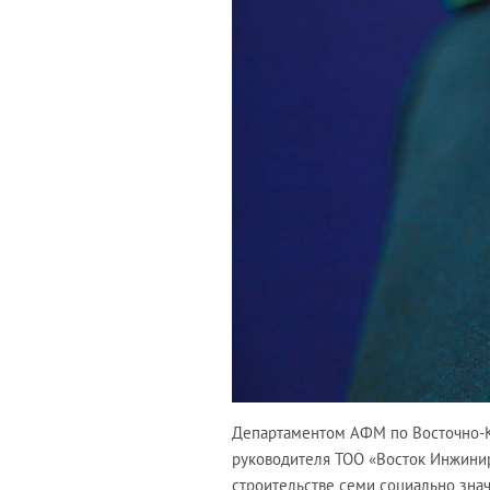
Департаментом АФМ по Восточно-К
руководителя ТОО «Восток Инжинир
строительстве семи социально зна