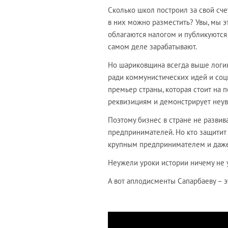
Сколько школ построил за свой сче
в них можно разместить? Увы, мы эт
облагаются налогом и публикуются 
самом деле зарабатывают.
Но шариковщина всегда выше логик
ради коммунистических идей и соци
премьер страны, которая стоит на 
реквизициям и демонстрирует неув
Поэтому бизнес в стране не развив
предпринимателей. Но кто защитит 
крупным предпринимателем и даже 
Неужели уроки истории ничему не 
А вот аплодисменты Сапарбаеву – э