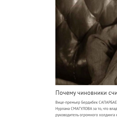
Почему чиновники счи
Вице-премьер Бердибек САПАРБАЕВ 
Нурлана СМАГУЛОВА за то, что вла
руководитель огромного холдинга н