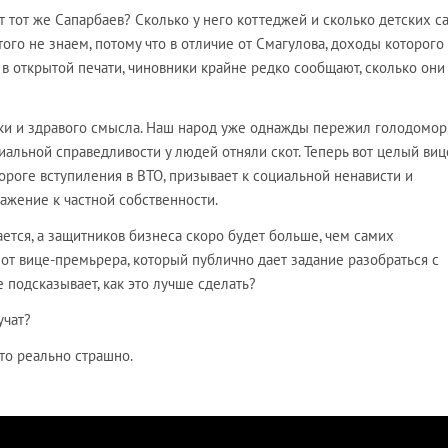
т тот же Сапарбаев? Сколько у него коттеджей и сколько детских с
ого не знаем, потому что в отличие от Смагулова, доходы которого
в открытой печати, чиновники крайне редко сообщают, сколько они
и и здравого смысла. Наш народ уже однажды пережил голодомор,
альной справедливости у людей отняли скот. Теперь вот целый виц
пороге вступиления в ВТО, призывает к социальной ненависти и
ажение к частной собственности.
ается, а защитников бизнеса скоро будет больше, чем самих
от вице-премьрера, который публично дает задание разобраться с
подсказывает, как это лучше сделать?
учат?
то реально страшно.