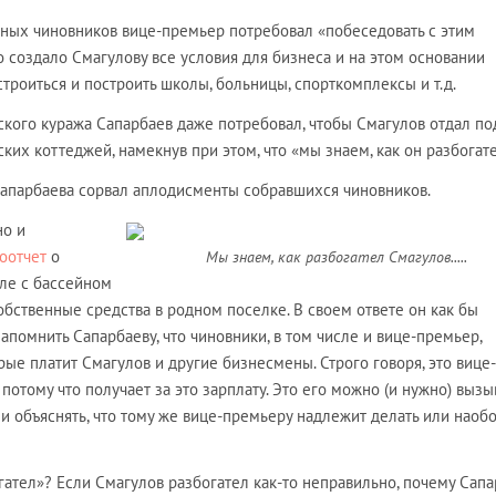
тных чиновников вице-премьер потребовал «побеседовать с этим
о создало Смагулову все условия для бизнеса и на этом основании
роиться и построить школы, больницы, спорткомплексы и т.д.
ского куража Сапарбаев даже потребовал, чтобы Смагулов отдал по
ких коттеджей, намекнув при этом, что «мы знаем, как он разбогате
апарбаева сорвал аплодисменты собравшихся чиновников.
но и
тоотчет
о
Мы знаем, как разбогател Смагулов.....
ле с бассейном
обственные средства в родном поселке. В своем ответе он как бы
апомнить Сапарбаеву, что чиновники, в том числе и вице-премьер,
рые платит Смагулов и другие бизнесмены. Строго говоря, это вице-
отому что получает за это зарплату. Это его можно (и нужно) вызы
- и объяснять, что тому же вице-премьеру надлежит делать или наобо
огател»? Если Смагулов разбогател как-то неправильно, почему Сап