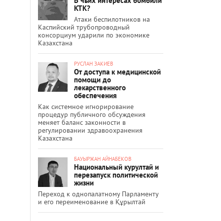
В чьих интересах бомбили
КТК?
Атаки беспилотников на
Каспийский трубопроводный
консорциум ударили по экономике
Казахстана
РУСЛАН ЗАКИЕВ
От доступа к медицинской
помощи до
лекарственного
обеспечения
Как системное игнорирование
процедур публичного обсуждения
меняет баланс законности в
регулировании здравоохранения
Казахстана
БАУЫРЖАН АЙНАБЕКОВ
Национальный курултай и
перезапуск политической
жизни
Переход к однопалатному Парламенту
и его переименование в Құрылтай