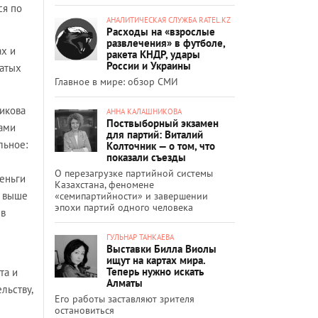
ся по
АНАЛИТИЧЕСКАЯ СЛУЖБА RATEL.KZ
Расходы на «взрослые
развлечения» в футболе,
ах и
ракета КНДР, удары
России и Украины
гатых
Главное в мире: обзор СМИ
рикова
АННА КАЛАШНИКОВА
Поствыборный экзамен
нами
для партий: Виталий
льное:
Колточник — о том, что
показали съезды
О перезагрузке партийной системы
деньги
Казахстана, феномене
я выше
«семипартийности» и завершении
эпохи партий одного человека
 в
ГУЛЬНАР ТАНКАЕВА
Выставки Билла Виолы
ищут на картах мира.
Теперь нужно искать
та и
Алматы
льству,
Его работы заставляют зрителя
остановиться