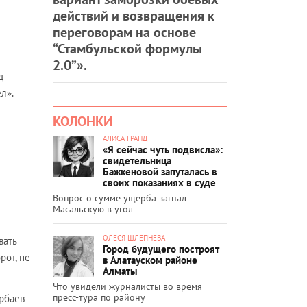
действий и возвращения к
переговорам на основе
“Стамбульской формулы
2.0”».
д
л».
КОЛОНКИ
АЛИСА ГРАНД
«Я сейчас чуть подвисла»:
свидетельница
Бажкеновой запуталась в
своих показаниях в суде
Вопрос о сумме ущерба загнал
Масальскую в угол
ОЛЕСЯ ШЛЕПНЕВА
вать
Город будущего построят
рот, не
в Алатауском районе
Алматы
Что увидели журналисты во время
пресс-тура по району
арбаев