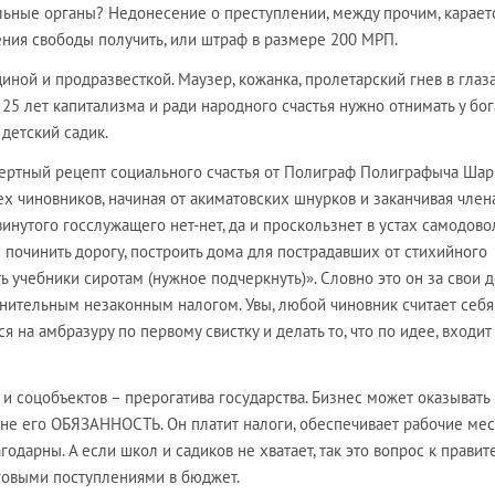
льные органы? Недонесение о преступлении, между прочим, карает
ения свободы получить, или штраф в размере 200 МРП.
ной и продразвесткой. Маузер, кожанка, пролетарский гнев в глаз
 25 лет капитализма и ради народного счастья нужно отнимать у бо
 детский садик.
смертный рецепт социального счастья от Полиграф Полиграфыча Ша
х чиновников, начиная от акиматовских шнурков и заканчивая чле
винутого госслужащего нет-нет, да и проскользнет в устах самодово
 починить дорогу, построить дома для пострадавших от стихийного
ть учебники сиротам (нужное подчеркнуть)». Словно это он за свои 
лнительным незаконным налогом. Увы, любой чиновник считает себ
 на амбразуру по первому свистку и делать то, что по идее, входит
и соцобъектов – прерогатива государства. Бизнес может оказывать
 не его ОБЯЗАННОСТЬ. Он платит налоги, обеспечивает рабочие мес
одарны. А если школ и садиков не хватает, так это вопрос к правите
говыми поступлениями в бюджет.