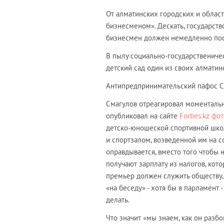
От алматинских городских и облас
бизнесменом». Дескать, государств
бизнесмен должен немедленно пост
В пылу социально-государствениче
детский сад один из своих алматинс
Антипредпринимательский пафос С
Смагулов отреагировал моменталь
опубликовал на сайте
Forbes.kz фо
детско-юношеской спортивной шко
и спортзалом, возведенной им на с
оправдывается, вместо того чтобы н
получают зарплату из налогов, кото
премьер должен служить обществу, п
«на беседу» - хотя бы в парламент 
делать.
Что значит «мы знаем, как он разб