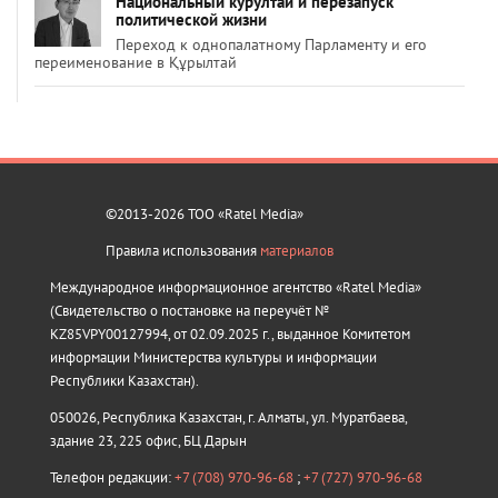
Национальный курултай и перезапуск
политической жизни
Переход к однопалатному Парламенту и его
переименование в Құрылтай
©2013-2026 ТОО «Ratel Media»
Правила использования
материалов
Международное информационное агентство «Ratel Media»
(Свидетельство о постановке на переучёт №
KZ85VPY00127994, от 02.09.2025 г., выданное Комитетом
информации Министерства культуры и информации
Республики Казахстан).
050026, Республика Казахстан, г. Алматы, ул. Муратбаева,
здание 23, 225 офис, БЦ Дарын
Телефон редакции:
+7 (708) 970-96-68
;
+7 (727) 970-96-68