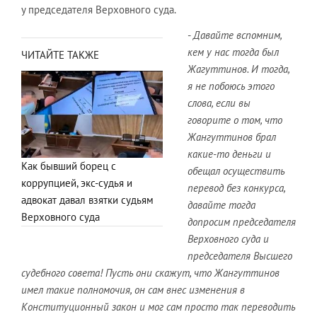
у председателя Верховного суда.
-
Давайте вспомним,
кем у нас тогда был
ЧИТАЙТЕ ТАКЖЕ
Жагуттинов. И тогда,
я не побоюсь этого
слова, если вы
говорите о том, что
Жангуттинов брал
какие-то деньги и
Как бывший борец с
обещал осуществить
коррупцией, экс-судья и
перевод без конкурса,
адвокат давал взятки судьям
давайте тогда
Верховного суда
допросим председателя
Верховного суда и
председателя Высшего
судебного совета! Пусть они скажут, что Жангуттинов
имел такие полномочия, он сам внес изменения в
Конституционный закон и мог сам просто так переводить