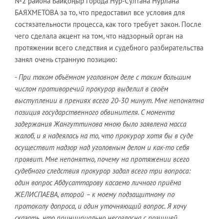
№2 района Байқоңыр города Нур-Султана Нурлана
БАЯХМЕТОВА за то, что предоставил все условия для
состязательности процесса, как того требует закон. После
чего сделала акцент на том, что надзорный орган на
протяжении всего следствия и судебного разбирательства
занял очень странную позицию:
-
При таком объёмном уголовном деле с таким большим
числом противоречий прокурор выделил в своём
выступлении в прениях всего 20-30 минут. Мне непонятна
позиция государственного обвинителя. С момента
задержания Жангуттинова мною было заявлена масса
жалоб, и я надеялась на то, что прокурор хотя бы в суде
осуществит надзор над уголовным делом и как-то себя
проявит
.
Мне непонятно, почему на протяжении всего
судебного следствия прокурор задал всего три вопроса:
один вопрос Абдусаттарову касаемо личного приёма
ЖЕЛИСПАЕВА, второй – к моему подзащитному по
протоколу допроса, и один уточняющий вопрос. Я хочу
сказать, что принципиально несогласна с позицией