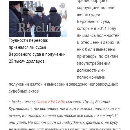
зрения борцов с
коррупцией попали
шесть судей
Верховного суда,
которые в 2013 году
лишились должностей.
Трудности перевода:
В отношении двоих из
признался ли судья
них были вынесены
Верховного суда в получении
приговоры по фактам
25 тысяч долларов
злоупотребления
должностными
полномочиями,
получении взяток и вынесении заведомо неправосудных
судебных актов.
- Тогда, помню,
Олеся КЕКСЕЛЬ
сказала: "Да-да, Мейрам
Курмашович, мы вас знаем, мы к вам никаких претензий не
имеем, но просто хотели бы, чтобы всё было по закону". И
они ушли. Но потом один из подсудимых, фамилию не буду
называть, написал жалобу на меня на имя президента. Что