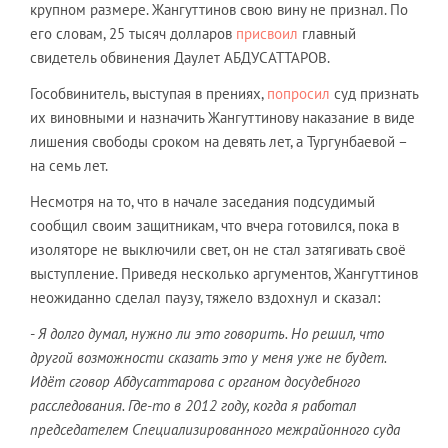
крупном размере. Жангуттинов свою вину не признал. По
его словам, 25 тысяч долларов
присвоил
главный
свидетель обвинения Даулет АБДУСАТТАРОВ.
Гособвинитель, выступая в прениях,
попросил
суд признать
их виновными и назначить Жангуттинову наказание в виде
лишения свободы сроком на девять лет, а Тургунбаевой –
на семь лет.
Несмотря на то, что в начале заседания подсудимый
сообщил своим защитникам, что вчера готовился, пока в
изоляторе не выключили свет, он не стал затягивать своё
выступление. Приведя несколько аргументов, Жангуттинов
неожиданно сделал паузу, тяжело вздохнул и сказал:
-
Я долго думал, нужно ли это говорить. Но решил, что
другой возможности сказать это у меня уже не будет.
Идёт сговор Абдусаттарова с органом досудебного
расследования. Где-то в 2012 году, когда я работал
председателем Специализированного межрайонного суда