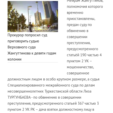
Мейрам Жангуттинов,
полномочия которого
временно
приостановлены,
предан суду по
обвинению в
Прокурор попросил суд
совершении
приговорить судью
преступления,
Верховного суда
предусмотренного
Жангуттинова к девяти годам
статьёй 190 частью 4
колонии
пунктом 2 УК –
мошенничество,
совершенное
должностным лицом в особо крупном размере, а судья
Специализированного межрайонного суда по делам
несовершеннолетних Туркестанской области Лиза
ТУРГУНБАЕВА - по обвинению в совершении
преступления, предусмотренного статьей 367 частью 3
пунктом 2 УК РК – дача взятки должностному лицу в