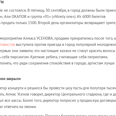
ги
е не состоялся. В пятницу, 30 сентября, в город должны были приех
 Али ОКАПОВ и группа «91» («Ninety one»). Из 6000 билетов
 продать только 1500. Второй день организаторы возвращают зрит
мероприятия Алмаса УСЕНОВА, продажи прекратились после того, к
тивистов
выступила против приезда в город популярной молодежн
тервью они заявили, что настоящие казахи не станут красить волосы
ь себя пирсингом. Крепкие ребята, считающие себя патриотами,
онять, что ради сохранения спокойствия в городе, артистам лучше 
дион закрыли
атор концерта и решился бы провести шоу пусть для полутора тысяч
ать. Алмас Усенов говорит, директор Центрального стадиона, где и 
л все кассы. Более того, директор попросил у продюсера договоры
л отвечать на звонки.
нит именно антирекламу. Продажа билетов встала сразу после скан