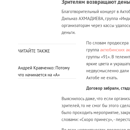
Зрителям возвращают день
Благотворительный концерт в Актоб
Дильназ АХМАДИЕВА, группа «Инди»,
организаторам через кассы удалось
деньги.
По словам продюсера 
группа
актюбинских ак
ЧИТАЙТЕ ТАКЖЕ
группы «91». В телеин
яркие цвета и украшат
Андрей Кравченко: Потому
недвусмысленно дали п
что начинается на «А»
Актобе не ехать.
Договор забрали, ста
Выяснилось даже, что если организ
зрителей, то не смог бы этого сдел
было проходить мероприятие, закры
словами: «Скоро принесу», - переста
Во всех неприятностях продюсер ви