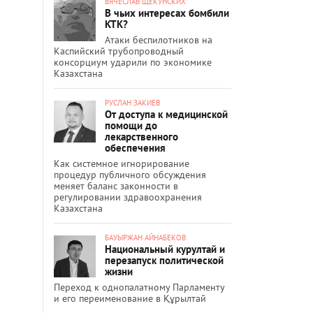
ВЯЧЕСЛАВ ЩЕКУНСКИХ
В чьих интересах бомбили
КТК?
Атаки беспилотников на
Каспийский трубопроводный
консорциум ударили по экономике
Казахстана
РУСЛАН ЗАКИЕВ
От доступа к медицинской
помощи до
лекарственного
обеспечения
Как системное игнорирование
процедур публичного обсуждения
меняет баланс законности в
регулировании здравоохранения
Казахстана
БАУЫРЖАН АЙНАБЕКОВ
Национальный курултай и
перезапуск политической
жизни
Переход к однопалатному Парламенту
и его переименование в Құрылтай