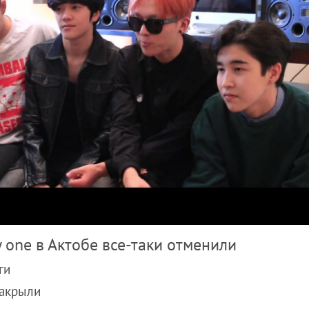
 one в Актобе все-таки отменили
ги
закрыли