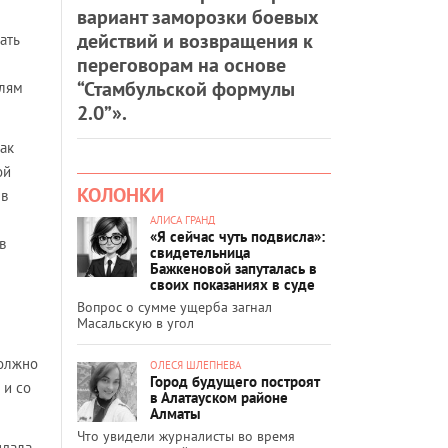
вариант заморозки боевых
действий и возвращения к
ать
переговорам на основе
“Стамбульской формулы
елям
2.0”».
ак
ой
КОЛОНКИ
 в
АЛИСА ГРАНД
«Я сейчас чуть подвисла»:
в
свидетельница
Бажкеновой запуталась в
своих показаниях в суде
Вопрос о сумме ущерба загнал
Масальскую в угол
должно
ОЛЕСЯ ШЛЕПНЕВА
Город будущего построят
 и со
в Алатауском районе
Алматы
Что увидели журналисты во время
дала,