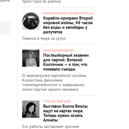
пресс-тура по району
АНАЛИТИЧЕСКАЯ СЛУЖБА RATEL.KZ
Корабли-призраки Второй
мировой войны, 48 часов
без воды и капибары у
депутатов
Главное в мире за сутки
АННА КАЛАШНИКОВА
Поствыборный экзамен
для партий: Виталий
Колточник — о том, что
показали съезды
О перезагрузке партийной системы
Казахстана, феномене
«семипартийности» и завершении
эпохи партий одного человека
ГУЛЬНАР ТАНКАЕВА
Выставки Билла Виолы
ищут на картах мира.
Теперь нужно искать
Алматы
Его работы заставляют зрителя