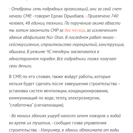
- Отобраны семь подрядных организаций, они за свой счет
начали СМР,
- говорит Ерлан Орынбаев.
- Привлечено 740
человек, 48 единиц техники. По поручению акима области
мы хотим закончить СМР за
два месяца
, за исключением
здания облфилиала
Nur
Otan. В последнем работ много -
сейсмоусиление, строительство перекрытий, конструкция,
обшивка. В режиме ЧС тендеры заключаются в
одностороннем порядке. Все подрядчики позже получат
свои деньги.
В СМР, по его словам, также войдут работы, которые
нельзя будет сделать после завершения строительства –
установка систем вентиляции, кондиционирования,
коммуникаций по воде, теплу, электроэнергии,
"слаботочка" (сигнализации).
- Во многих зданиях ущерб нанесен огнем пожаров и водой
во время их тушения
, - сообщил глава управления
строительства
.
- Например, в здании облакимата от воды