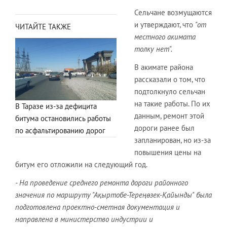
Сельчане возмущаются
и утверждают, что
"от
ЧИТАЙТЕ ТАКЖЕ
местного акимата
толку нет".
В акимате района
рассказали о том, что
подтолкнуло сельчан
на такие работы. По их
В Таразе из-за дефицита
данным, ремонт этой
битума остановились работы
дороги ранее был
по асфальтированию дорог
запланирован, но из-за
повышения цены на
битум его отложили на следующий год.
- На проведение среднего ремонта дороги районного
значения по маршруту "А
қыртобе-Тере
ңөзек-Қайынды" была
подготовлена проектно-сметная документация и
направлена в министерство индустрии и