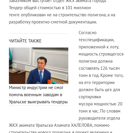
заказчиком выступает отдел ЖКХ акимата города.
Тендер общей стоимостью в 101 миллион
тенге опубликован не на строительство полигона, а на
разработку проектно-сметной документации.
Согласно
техспецификации,
ЧИТАЙТЕ ТАКЖЕ
приложенной к лоту,
мощность строящегося
полигона должна
составлять 126 тысяч
тонн в год. Кроме того,
на его территории
Министр индустрии не смог
должен быть цех для
помочь военным заводам в
сортировки
Уральске выигрывать тендеры
мусора мощностью 20
тонн в час. По словам
руководителя отдела
ЖКХ акимата Уральска Азамата ХАЛЕЛОВА, помимо
строительства нового полигона, в проект включена и