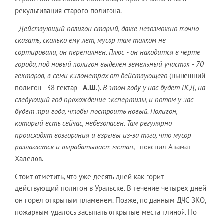
рекультивация старого полигона.
-
Действующий полигон старый, даже невозможно точно
сказать, сколько ему лет, мусор там толком не
сортировали, он переполнен. Плюс - он находится в черте
города, под новый полигон выделен земельный участок - 70
гектаров, в семи километрах от действующего
(нынешний
полигон - 38 гектар -
А.Ш.
)
. В этом году у нас будет ПСД, на
следующий год прохождение экспертизы, и потом у нас
будет три года, чтобы построить новый. Полигон,
который есть сейчас, небезопасен. Там регулярно
происходят возгорания и взрывы из-за того, что мусор
разлагается и вырабатывает метан
, - пояснил Азамат
Халелов.
Стоит отметить, что уже десять дней как горит
действующий полигон в Уральске. В течение четырех дней
он горел открытым пламенем. Позже, по данным ДЧС ЗКО,
пожарным удалось засыпать открытые места глиной. Но