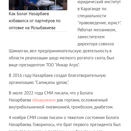
юридический институт
в Караганде по
Как Болат Назарбаев
специальности
избавился от партнёров по
"правоведение, юрист".
оптовке на Розыбакиева
Работал механиком,
заместителем
директора совхоза
Шамалган, вел предпринимательскую деятельность в
области реализации шкур мелкого рогатого скота, был
вице-президентом ТОО "Инкар Агро".
В 2016 году Назарбаев создал благотворительную
организацию "Салиқалы ұрпақ".
В июле 2022 года СМИ писали, что у Болата
Назарбаева
обнаружили
рак гортани, осложненный
внутрибольничной пневмонией, тромбозом, диабетом.
4 ноября СМИ снова писали о тяжелом состоянии Болата
Назарбаева. Говорилось, что брат первого президента был