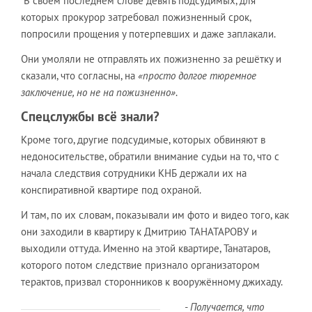
В своём последнем слове девять подсудимых, для
которых прокурор затребовал пожизненный срок,
попросили прощения у потерпевших и даже заплакали.
Они умоляли не отправлять их пожизненно за решётку и
сказали, что согласны, на
«просто долгое тюремное
заключение, но не на пожизненно»
.
Спецслужбы всё знали?
Кроме того, другие подсудимые, которых обвиняют в
недоносительстве, обратили внимание судьи на то, что с
начала следствия сотрудники КНБ держали их на
конспиративной квартире под охраной.
И там, по их словам, показывали им фото и видео того, как
они заходили в квартиру к Дмитрию ТАНАТАРОВУ и
выходили оттуда. Именно на этой квартире, Танатаров,
которого потом следствие признало организатором
терактов, призвал сторонников к вооружённому джихаду.
- Получается, что