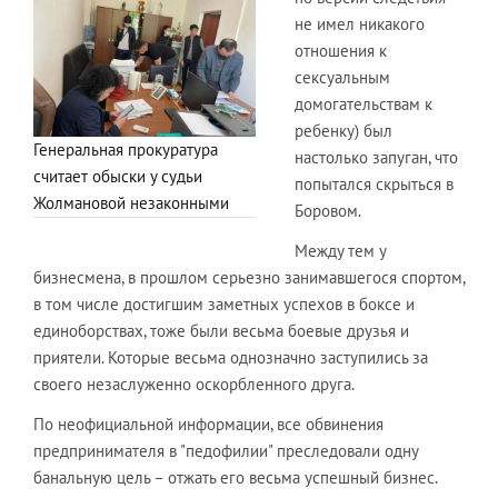
не имел никакого
отношения к
сексуальным
домогательствам к
ребенку) был
Генеральная прокуратура
настолько запуган, что
считает обыски у судьи
попытался скрыться в
Жолмановой незаконными
Боровом.
Между тем у
бизнесмена, в прошлом серьезно занимавшегося спортом,
в том числе достигшим заметных успехов в боксе и
единоборствах, тоже были весьма боевые друзья и
приятели. Которые весьма однозначно заступились за
своего незаслуженно оскорбленного друга.
По неофициальной информации, все обвинения
предпринимателя в "педофилии" преследовали одну
банальную цель – отжать его весьма успешный бизнес.