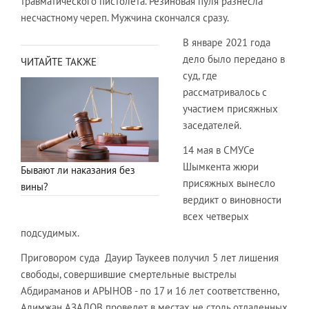
травматического пистолета. Резиновая пуля разнесла
несчастному череп. Мужчина скончался сразу.
В январе 2021 года
дело было передано в
ЧИТАЙТЕ ТАКЖЕ
суд, где
рассматривалось с
участием присяжных
заседателей.
14 мая в СМУСе
Шымкента жюри
Бывают ли наказания без
присяжных вынесло
вины?
вердикт о виновности
всех четверых
подсудимых.
Приговором суда Дауир Таукеев получил 5 лет лишения
свободы, совершившие смертельные выстрелы
Абдираманов и АРЫНОВ - по 17 и 16 лет соответственно,
Алимжан АЗАДОВ проведет в местах не столь отдаленных