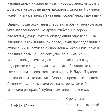
нападавшие, и их жертвы - были хорошо знакомы друг с
другом, а некоторые даже "дружили с детства". Причиной
конфликта называлась "внезапная ссора" между друзьями.
Однако после окончания следствия в обвинительном акте
указывалась несколько другая фабула. По версии
следствия, Дауир Таукеев, обладающий определенным
влиянием в криминальной среде, начал преследования в
отношении 40-летнего бизнесмена А. Якобы бизнесмен
проявлял повышенное сексуальное внимание к
малолетним девочкам, даже приставал к ним на улице,
подарками и сладостями заманивая в безлюдные места,
где совершал всевозможные пакости. И Дауир Таукеев
решил его за это наказать. Вместе с приятелями нашел
бизнесмена, они вызвали его на встречу, где избили,
угрожали расправой, публичным унижением и т.д.
В результате
бизнесмен (который
ЧИТАЙТЕ ТАКЖЕ
по версии следствия