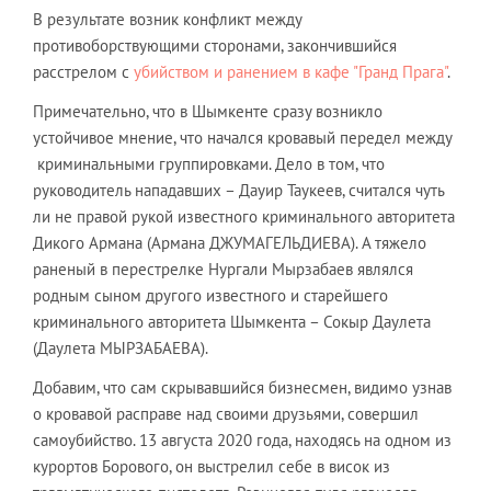
В результате возник конфликт между
противоборствующими сторонами, закончившийся
расстрелом с
убийством и ранением в кафе "Гранд Прага"
.
Примечательно, что в Шымкенте сразу возникло
устойчивое мнение, что начался кровавый передел между
криминальными группировками. Дело в том, что
руководитель нападавших – Дауир Таукеев, считался чуть
ли не правой рукой известного криминального авторитета
Дикого Армана (Армана ДЖУМАГЕЛЬДИЕВА). А тяжело
раненый в перестрелке Нургали Мырзабаев являлся
родным сыном другого известного и старейшего
криминального авторитета Шымкента – Сокыр Даулета
(Даулета МЫРЗАБАЕВА).
Добавим, что сам скрывавшийся бизнесмен, видимо узнав
о кровавой расправе над своими друзьями, совершил
самоубийство. 13 августа 2020 года, находясь на одном из
курортов Борового, он выстрелил себе в висок из