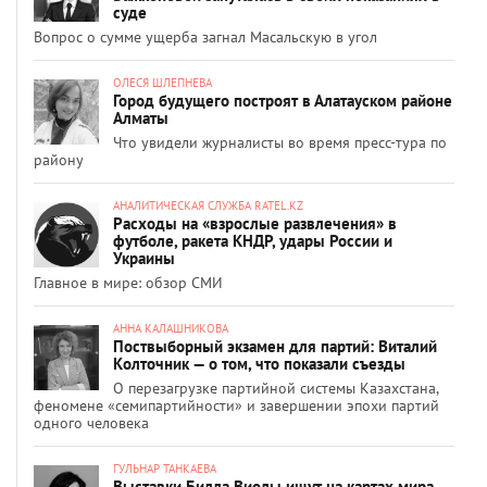
суде
Вопрос о сумме ущерба загнал Масальскую в угол
ОЛЕСЯ ШЛЕПНЕВА
Город будущего построят в Алатауском районе
Алматы
Что увидели журналисты во время пресс-тура по
району
АНАЛИТИЧЕСКАЯ СЛУЖБА RATEL.KZ
Расходы на «взрослые развлечения» в
футболе, ракета КНДР, удары России и
Украины
Главное в мире: обзор СМИ
АННА КАЛАШНИКОВА
Поствыборный экзамен для партий: Виталий
Колточник — о том, что показали съезды
О перезагрузке партийной системы Казахстана,
феномене «семипартийности» и завершении эпохи партий
одного человека
ГУЛЬНАР ТАНКАЕВА
Выставки Билла Виолы ищут на картах мира.