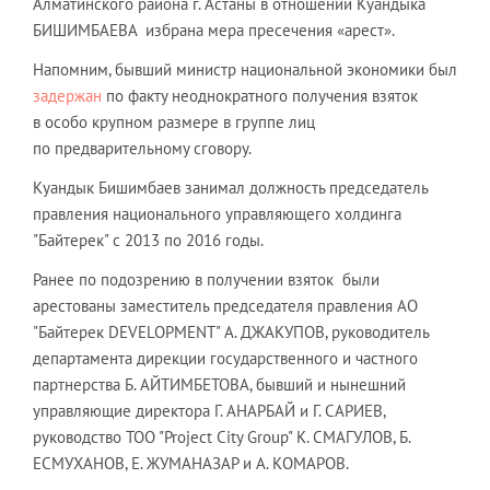
Алматинского района г. Астаны в отношении Куандыка
БИШИМБАЕВА избрана мера пресечения «арест».
Напомним, бывший министр национальной экономики был
задержан
по факту неоднократного получения взяток
в особо крупном размере в группе лиц
по предварительному сговору.
Куандык Бишимбаев занимал должность председатель
правления национального управляющего холдинга
"Байтерек" с 2013 по 2016 годы.
Ранее по подозрению в получении взяток были
арестованы заместитель председателя правления АО
"Байтерек DEVELOPMENT" А. ДЖАКУПОВ, руководитель
департамента дирекции государственного и частного
партнерства Б. АЙТИМБЕТОВА, бывший и нынешний
управляющие директора Г. АНАРБАЙ и Г. САРИЕВ,
руководство ТОО "Project City Group" К. СМАГУЛОВ, Б.
ЕСМУХАНОВ, Е. ЖУМАНАЗАР и А. КОМАРОВ.