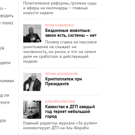
Политические реформы, громкие суды
и аферы на миллиарды — главные
го –
новости недели
оводить
е понес
ЮЛИЯ КОВАЛЕНКО
Бездомные животные:
закон есть, системы – нет
Почему ставка на массовое
уничтожение не снижает ни
ей
численность, ни риски, и что на самом
деле не сработало в действующей
модели
одили
РОМАН АЛЬМАНСКИЙ
Криптоплатеж при
ономики
Президенте
яд ли
АЛЕКСЕЙ АЛЕКСЕЕВ
тенге
Казахстан в ДТП каждый
год теряет небольшой
город
для
Главный редактор журнала «За рулём»
комментирует ДТП на Аль-Фараби