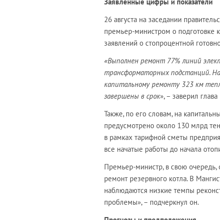
Заявленные цифры и показатели
26 августа на заседании правитель
премьер-министром о подготовке к 
заявлений о стопроцентной готовно
«Выполнен ремонт 77% линий элект
трансформаторных подстанций. На
капитальному ремонту 323 км тепл
завершены в срок
», – заверил глав
Также, по его словам, на капитальн
предусмотрено около 130 млрд тенг
в рамках тарифной сметы предприя
все начатые работы до начала отоп
Премьер-министр, в свою очередь, 
ремонт резервного котла. В Мангис
наблюдаются низкие темпы реконст
проблемы», – подчеркнул он.
Прогнозы и предположения