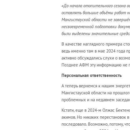
«До начала отопительного сезона о
оставлять большие объёмы работ на
Мангистауской области не завершё
несвоевременной подготовки докуме
были выделены значительные средс
В качестве наглядного примера стои
ведь именно там в мае 2024 года п
активно обсуждались слухи о возм
Позднее АФМ эту информацию не по
Персональная ответственность
А теперь вернемся к нашим энерге
Мангистауской области на прошлого
проблемных и на недавнем заседан
Кстати, еще в 2024-м Олжас Бекте
акимов. Но никаких перестановок в
последовало. Возможно, потому, чт