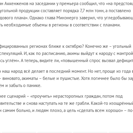
ан Аккенженов на заседании у премьера сообщил, что «на предсто
угольной продукции составляет порядка 7,7 млн тонн, а поставлено
годового плана». Однако глава Минэнерго заверил, что угледобываю
ть необходимые объемы в регионы в соответствии с планами.
зифицированных регионах ближе к октябрю? Конечно же – угольный
екуляций. И, как по расписанию, акимы выйдут к народу с мантро
ь углём». А теперь, видите ли, «повышенный спрос вызвал дефицит
то наш народ всё делает в последний момент. Но нет, проще из года 
– виновато, акиматы – белые и пушистые. Хотя логичнее было бы з
м и забыть о панике.
снее сценарий – «проучить» нерасторопных граждан, потом под
вительстве и снова наступать на те же грабли. Какой-то изощрённы
 самим больно, и людям плохо, а цель «сделать всем хорошо» – по