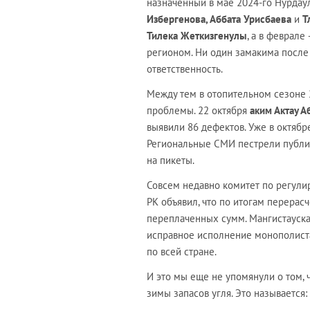
назначенный в мае 2024-го Нурдау
Избергенова, Аббата Урисбаева
и
Т
Тилека Жеткизгенулы
, а в феврале 
регионом. Ни один замакима после 
ответственность.
Между тем в отопительном сезоне 
проблемы. 22 октября
аким Актау 
выявили 86 дефектов. Уже в октябр
Региональные СМИ пестрели публи
на пикеты.
Совсем недавно комитет по регул
РК объявил, что по итогам перерас
переплаченных сумм. Мангистауская
исправное исполнение монополиста
по всей стране.
И это мы еще не упомянули о том,
зимы запасов угля. Это называется: