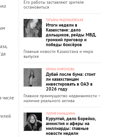
Его работы заставляют зрителя
чка
остановиться
ТАТЬЯНА РАДЗИШЕВСКАЯ
Итоги недели в
вом
Казахстане: дело
дольщиков, рейды МВД,
громкий приговор и
победы боксёров
аза,
Главные новости Казахстана и мира
гда
выпуске
ИРИНА МИРОНОВА
Дубай после бума: стоит
ли казахстанцам
инвестировать в ОАЭ в
2026 году
Главное преимущество недвижимости –
в числе
наличие реального актива
ЛИЛИЯ МАНЬШИНА
телей
Курултай, дело Борейко,
амнистия и аферы на
миллиарды: главные
новости недели