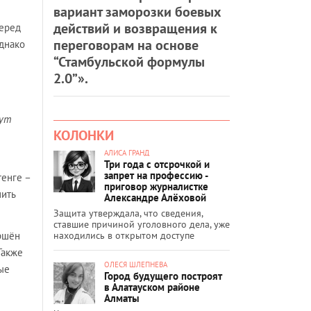
вариант заморозки боевых
действий и возвращения к
перед
переговорам на основе
однако
“Стамбульской формулы
2.0”».
дут
КОЛОНКИ
АЛИСА ГРАНД
Три года с отсрочкой и
запрет на профессию -
тенге –
приговор журналистке
ить
Александре Алёховой
Защита утверждала, что сведения,
ставшие причиной уголовного дела, уже
находились в открытом доступе
ершён
Также
ОЛЕСЯ ШЛЕПНЕВА
ые
Город будущего построят
в Алатауском районе
Алматы