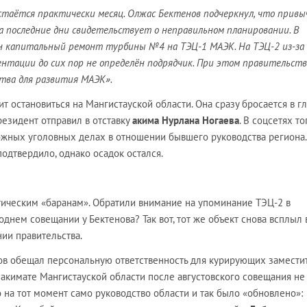
стаётся практически месяц. Олжас Бектенов подчеркнул, что привы
 последние дни свидетельствует о неправильном планировании. В
н капитальный ремонт турбины №4 на ТЭЦ-1 МАЭК. На ТЭЦ-2 из-за
нтации до сих пор не определён подрядчик. При этом правительст
тва для развития МАЭК».
т остановиться на Мангистауской области. Она сразу бросается в гл
резидент отправил в отставку
акима Нурлана Ногаева
. В соцсетях то
ожных уголовных делах в отношении бывшего руководства региона.
дтвердило, однако осадок остался.
тическим «баранам». Обратили внимание на упоминание ТЭЦ-2 в
днем совещании у Бектенова? Так вот, тот же объект снова всплыл 
ии правительства.
нов обещал персональную ответственность для курирующих замести
 акимате Мангистауской области после августовского совещания не
о на тот момент само руководство области и так было «обновлено»: