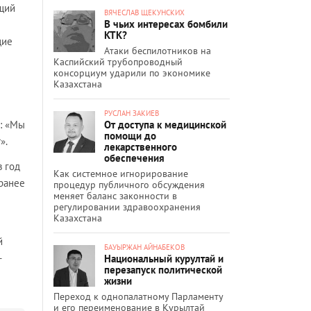
ящий
ВЯЧЕСЛАВ ЩЕКУНСКИХ
В чьих интересах бомбили
КТК?
щие
Атаки беспилотников на
Каспийский трубопроводный
консорциум ударили по экономике
Казахстана
РУСЛАН ЗАКИЕВ
От доступа к медицинской
й: «Мы
помощи до
».
лекарственного
обеспечения
в год
Как системное игнорирование
аранее
процедур публичного обсуждения
меняет баланс законности в
регулировании здравоохранения
Казахстана
й
БАУЫРЖАН АЙНАБЕКОВ
-
Национальный курултай и
перезапуск политической
жизни
Переход к однопалатному Парламенту
и его переименование в Құрылтай