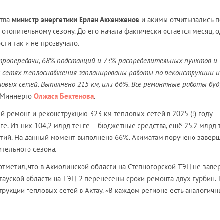
ства
министр энергетики Ерлан Аккенженов
и акимы отчитывались 
отопительному сезону. До его начала фактически остаётся месяц, 
сти так и не прозвучало.
ропередачи, 68% подстанций и 73% распределительных пунктов и
 сетях теплоснабжения запланированы работы по реконструкции и
овых сетей. Выполнено 215 км, или 66%. Все ремонтные работы бу
а Миннерго
Олжаса Бектенова
.
ый ремонт и реконструкцию 323 км тепловых сетей в 2025 (!) году
е. Из них 104,2 млрд тенге – бюджетные средства, ещё 25,2 млрд 
тий. На данный момент выполнено 66%. Акиматам поручено заверш
ительного сезона.
отметил, что в Акмолинской области на Степногорской ТЭЦ не зав
тауской области на ТЭЦ-2 перенесены сроки ремонта двух турбин. 
рукции тепловых сетей в Актау. «В каждом регионе есть аналогичн