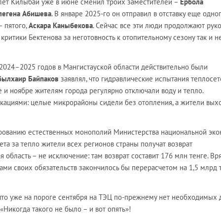
лет Килыбай уже в июне сменил троих заместителей –
Ербола
легенa Абишева
. В январе 2025-го он отправил в отставку еще одно
– пятого,
Аскара Каныбекова
. Сейчас все эти люди продолжают рук
критики Бектенова за неготовность к отопительному сезону так и н
2024–2025 годов в Мангистауской области действительно были
Абылхаир Байпаков
заявлял, что гидравлические испытания теплосет
е и ноябре жителям города регулярно отключали воду и тепло.
кациями: целые микрорайоны сидели без отопления, а жители вых
ированию естественных монополий Министерства национальной эк
чета за тепло жители всех регионов страны получат возврат
 область – не исключение: там возврат составит 176 млн тенге. Вр
ми своих обязательств закончилось бы перерасчетом на 1,5 млрд 
 что уже на пороге сентября на ТЭЦ по-прежнему нет необходимых 
 «Никогда такого не было – и вот опять»!