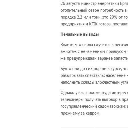
26 августа министр энергетики Ерл
отопительный сезон потребность в 
порядка 2,2 млн тонн, это 29% от 
предприятия и КТЖ готовы постави
Печальные выводы
Знаете, что снова случится в нега
ажиотаж с неизменным привкусом сп
же предупреждали заранее запастис
Будто они до сих пор не в курсе, ч
разыгрывать спектакль: население 
наполнить склады злосчастным углё
Однако у нас, похоже, куда интере
телекамеры получать выговор в пра
госуправленческий садомазохизм: и
прежнему за кадром.