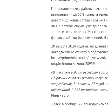
Предположим, что работы начали в 
выполнить лишь 66% плана, и тепер
довести до конца оставшиеся 34%? 
да. Но в таком случае уже до перв
тепло- и электросетях. Мы же скло
финансовый год без изменений. И о
20 августа 2024 года на заседании
докладывал Бектенову о подготовк
https://primeminister.kz/ru/news/olz
otopitelnomu-sezonu-28959.
«В текущем году по республике зап
На разных стадиях работы ведутся 
энергоблоках, 21 котле и 17 турби
подстанций, 2 292 распределитель
Минэнерго.
Далее в сообщении приводились сл