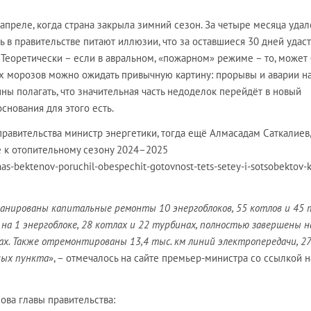
апреле, когда страна закрыла зимний сезон. За четыре месяца удал
ь в правительстве питают иллюзии, что за оставшиеся 30 дней удас
Теоретически – если в авральном, «пожарном» режиме – то, может 
ых морозов можно ожидать привычную картину: прорывы и аварии н
нны полагать, что значительная часть недоделок перейдёт в новый
снования для этого есть.
 правительства министр энергетики, тогда ещё Алмасадам Саткалиев,
е к отопительному сезону 2024–2025
has-bektenov-poruchil-obespechit-gotovnost-tets-setey-i-sotsobektov-k
ланированы капитальные ремонты 10 энергоблоков, 55 котлов и 45 
на 1 энергоблоке, 28 котлах и 22 турбинах, полностью завершены н
нах. Также отремонтированы 13,4 тыс. км линий электропередачи, 2
ных пункта
», – отмечалось на сайте премьер-министра со ссылкой н
ова главы правительства: