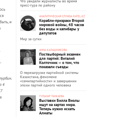
Что увидели журналисты во время
пресс-тура по району
ось
тся
АНАЛИТИЧЕСКАЯ СЛУЖБА RATEL.KZ
Корабли-призраки Второй
быть, и
мировой войны, 48 часов
а
без воды и капибары у
депутатов
Мир за сутки
АННА КАЛАШНИКОВА
Поствыборный экзамен
для партий: Виталий
Колточник — о том, что
-
показали съезды
О перезагрузке партийной системы
Казахстана, феномене
турбин.
«семипартийности» и завершении
а 4
эпохи партий одного человека
77
ГУЛЬНАР ТАНКАЕВА
а
Выставки Билла Виолы
ищут на картах мира.
Теперь нужно искать
Алматы