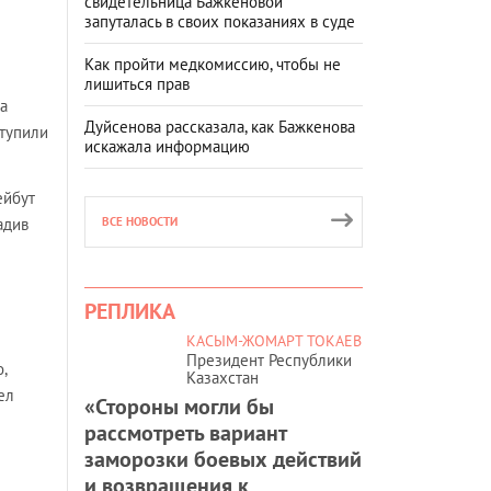
свидетельница Бажкеновой
запуталась в своих показаниях в суде
Как пройти медкомиссию, чтобы не
лишиться прав
а
Дуйсенова рассказала, как Бажкенова
ступили
искажала информацию
ейбут
адив
ВСЕ НОВОСТИ
РЕПЛИКА
КАСЫМ-ЖОМАРТ ТОКАЕВ
Президент Республики
,
Казахстан
ел
«Стороны могли бы
рассмотреть вариант
заморозки боевых действий
и возвращения к