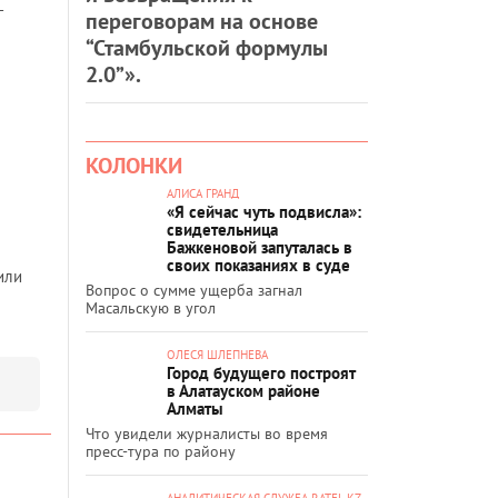
–
переговорам на основе
“Стамбульской формулы
2.0”».
КОЛОНКИ
АЛИСА ГРАНД
«Я сейчас чуть подвисла»:
свидетельница
Бажкеновой запуталась в
своих показаниях в суде
или
Вопрос о сумме ущерба загнал
Масальскую в угол
ОЛЕСЯ ШЛЕПНЕВА
Город будущего построят
в Алатауском районе
Алматы
Что увидели журналисты во время
пресс-тура по району
АНАЛИТИЧЕСКАЯ СЛУЖБА RATEL.KZ