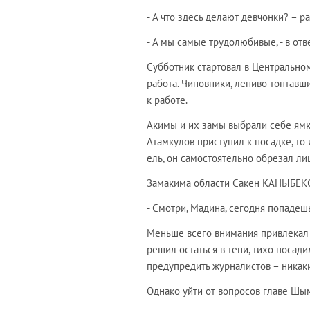
- А что здесь делают девчонки? – р
- А мы самые трудолюбивые, - в от
Субботник стартовал в Центральном
работа. Чиновники, лениво топтавш
к работе.
Акимы и их замы выбрали себе ямк
Атамкулов приступил к посадке, то
ель, он самостоятельно обрезал ли
Замакима области Сакен КАНЫБЕКО
- Смотри, Мадина, сегодня попадешь
Меньше всего внимания привлекал 
решил остаться в тени, тихо посади
предупредить журналистов – никаки
Однако уйти от вопросов главе Шым