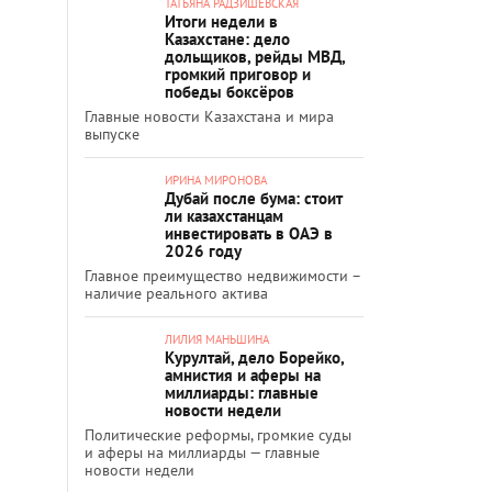
ТАТЬЯНА РАДЗИШЕВСКАЯ
Итоги недели в
Казахстане: дело
дольщиков, рейды МВД,
громкий приговор и
победы боксёров
Главные новости Казахстана и мира
выпуске
ИРИНА МИРОНОВА
Дубай после бума: стоит
ли казахстанцам
инвестировать в ОАЭ в
2026 году
Главное преимущество недвижимости –
наличие реального актива
ЛИЛИЯ МАНЬШИНА
Курултай, дело Борейко,
амнистия и аферы на
миллиарды: главные
новости недели
Политические реформы, громкие суды
и аферы на миллиарды — главные
новости недели