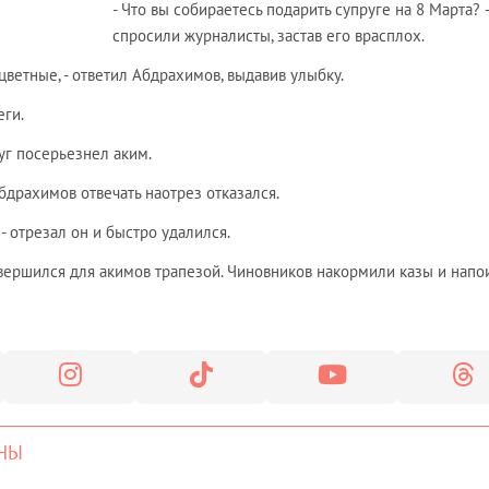
- Что вы собираетесь подарить супруге на 8 Марта? 
спросили журналисты, застав его врасплох.
цветные, - ответил Абдрахимов, выдавив улыбку.
еги.
руг посерьезнел аким.
драхимов отвечать наотрез отказался.
 - отрезал он и быстро удалился.
вершился для акимов трапезой. Чиновников накормили казы и напо
НЫ