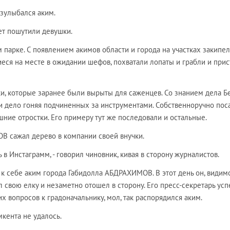
азулыбался аким.
вет пошутили девушки.
 парке. С появлением акимов области и города на участках закипел
иеся на месте в ожидании шефов, похватали лопаты и грабли и при
и, которые заранее были вырыты для саженцев. Со знанием дела Б
 и дело гоняя подчиненных за инструментами. Собственноручно пос
шние отростки. Его примеру тут же последовали и остальные.
В сажал дерево в компании своей внучки.
 в Инстаграмм, - говорил чиновник, кивая в сторону журналистов.
к себе аким города Габидолла АБДРАХИМОВ. В этот день он, видимо
л свою елку и незаметно отошел в сторону. Его пресс-секретарь усп
х вопросов к градоначальнику, мол, так распорядился аким.
кента не удалось.