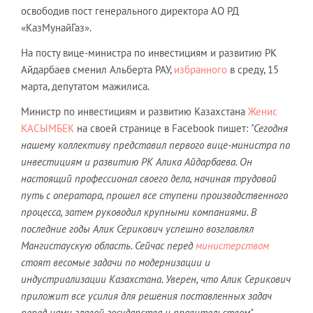
освободив пост генерального директора АО РД
«КазМунайГаз».
На посту вице-министра по инвестициям и развитию РК
Айдарбаев сменил Альберта РАУ,
избранного
в среду, 15
марта, депутатом мажилиса.
Министр по инвестициям и развитию Казахстана
Женис
КАСЫМБЕК
на своей странице в Facebook пишет:
"Сегодня
нашему коллективу представил первого вице-министра по
инвестициям и развитию РК Алика Айдарбаева. Он
настоящий профессионал своего дела, начиная трудовой
путь с оператора, прошел все ступени производственного
процесса, затем руководил крупными компаниями. В
последние годы Алик Серикович успешно возглавлял
Мангистаускую область. Сейчас перед
министерством
стоят весомые задачи по модернизации и
индустриализации Казахстана. Уверен, что Алик Серикович
приложит все усилия для решения поставленных задач
перед нами главой государства и правительством"
.