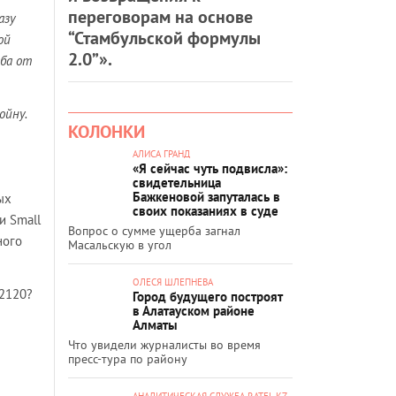
переговорам на основе
азу
“Стамбульской формулы
ой
2.0”».
рба от
ойну.
КОЛОНКИ
АЛИСА ГРАНД
«Я сейчас чуть подвисла»:
свидетельница
Бажкеновой запуталась в
ых
своих показаниях в суде
и Small
Вопрос о сумме ущерба загнал
ного
Масальскую в угол
ОЛЕСЯ ШЛЕПНЕВА
 2120?
Город будущего построят
в Алатауском районе
Алматы
Что увидели журналисты во время
пресс-тура по району
АНАЛИТИЧЕСКАЯ СЛУЖБА RATEL.KZ