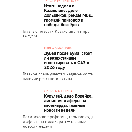
ТАТЬЯНА РАДЗИШЕВСКАЯ
Итоги недели в
Казахстане: дело
дольщиков, рейды МВД,
громкий приговор и
победы боксёров
Главные новости Казахстана и мира
выпуске
ИРИНА МИРОНОВА
Дубай после бума: стоит
ли казахстанцам
инвестировать в ОАЭ в
2026 году
Главное преимущество недвижимости –
наличие реального актива
ЛИЛИЯ МАНЬШИНА
Курултай, дело Борейко,
амнистия и аферы на
миллиарды: главные
новости недели
Политические реформы, громкие суды
и аферы на миллиарды — главные
новости недели