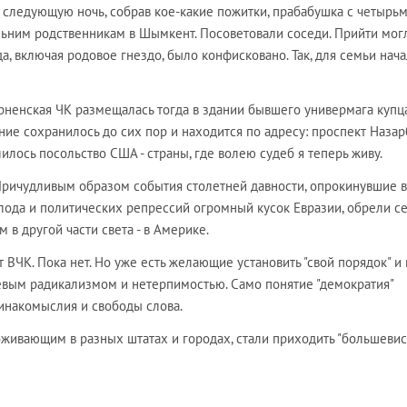
 следующую ночь, собрав кое-какие пожитки, прабабушка с четырь
ьним родственникам в Шымкент. Посоветовали соседи. Прийти мог
а, включая родовое гнездо, было конфисковано. Так, для семьи нача
рненская ЧК размещалась тогда в здании бывшего универмага купц
ние сохранилось до сих пор и находится по адресу: проспект Назар
лилось посольство США - страны, где волею судеб я теперь живу.
 Причудливым образом события столетней давности, опрокинувшие 
лода и политических репрессий огромный кусок Евразии, обрели с
 в другой части света - в Америке.
 ВЧК. Пока нет. Но уже есть желающие установить "свой порядок" и 
вым радикализмом и нетерпимостью. Само понятие "демократия"
 инакомыслия и свободы слова.
оживающим в разных штатах и городах, стали приходить "большевис