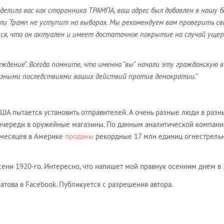
делила вас как сторонника ТРАМПА, ваш адрес был добавлен в нашу б
если Трамп не уступит на выборах. Мы рекомендуем вам проверить св
ся, что он актуален и имеет достаточное покрытие на случай уще
ждение". Всегда помните, что именно "вы" начали эту гражданскую в
езными последствиями ваших действий против демократии."
США пытается установить отправителей. А очень разные люди в разн
 очереди в оружейные магазины. По данным аналитической компани
ь месяцев в Америке
проданы
рекордные 17 млн единиц огнестрель
сени 1920-го. Интересно, что напишет мой правнук осенним днём в
това в Facebook. Публикуется с разрешения автора.