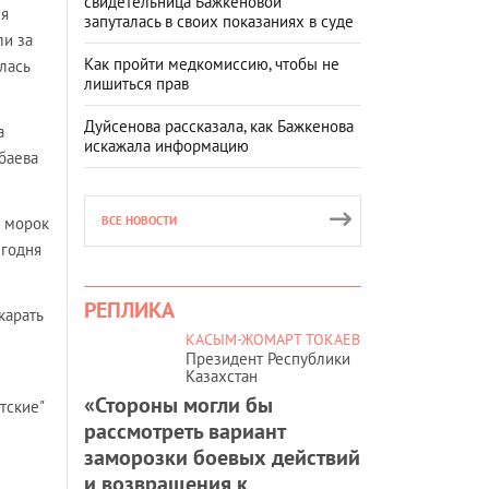
свидетельница Бажкеновой
мя
запуталась в своих показаниях в суде
ли за
Как пройти медкомиссию, чтобы не
лась
лишиться прав
Дуйсенова рассказала, как Бажкенова
а
искажала информацию
баева
в морок
ВСЕ НОВОСТИ
егодня
РЕПЛИКА
карать
КАСЫМ-ЖОМАРТ ТОКАЕВ
Президент Республики
Казахстан
«Стороны могли бы
тские"
рассмотреть вариант
заморозки боевых действий
и возвращения к