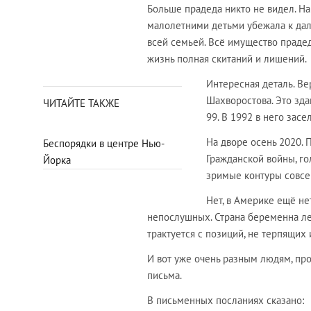
Больше прадеда никто не видел. На
малолетними детьми убежала к дал
всей семьей. Всё имущество прадед
жизнь полная скитаний и лишений.
Интересная деталь. Ве
Шахворостова. Это зда
ЧИТАЙТЕ ТАКЖЕ
99. В 1992 в него засе
На дворе осень 2020.
Беспорядки в центре Нью-
Гражданской войны, го
Йорка
зримые контуры совсем
Нет, в Америке ещё нет
непослушных. Страна беременна ле
трактуется с позиций, не терпящих
И вот уже очень разным людям, пр
письма.
В письменных посланиях сказано: