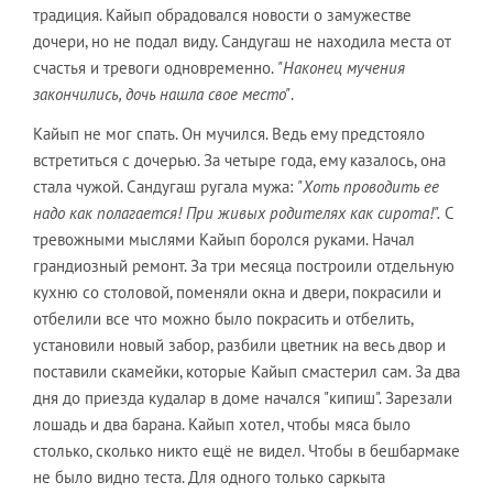
традиция. Кайып обрадовался новости о замужестве
дочери, но не подал виду. Сандугаш не находила места от
счастья и тревоги одновременно.
"Наконец мучения
закончились, дочь нашла свое место"
.
Кайып не мог спать. Он мучился. Ведь ему предстояло
встретиться с дочерью. За четыре года, ему казалось, она
стала чужой. Сандугаш ругала мужа:
"Хоть проводить ее
надо как полагается! При живых родителях как сирота!".
С
тревожными мыслями Кайып боролся руками. Начал
грандиозный ремонт. За три месяца построили отдельную
кухню со столовой, поменяли окна и двери, покрасили и
отбелили все что можно было покрасить и отбелить,
установили новый забор, разбили цветник на весь двор и
поставили скамейки, которые Кайып смастерил сам. За два
дня до приезда кудалар в доме начался "кипиш". Зарезали
лошадь и два барана. Кайып хотел, чтобы мяса было
столько, сколько никто ещё не видел. Чтобы в бешбармаке
не было видно теста. Для одного только саркыта