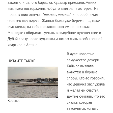
закоптили целого барашка. Кудалар приехали. Жених
выглядел восторженным, будто выиграл в лотерею. На
приветствия отвечал
"рахмет, рахмет"
и переобнимал
человек шестьдесят. Жаннат была уже беременна, тоже
счастливая, на себя прежнюю совсем не похожая.
Молодые собирались уехать в свадебное путешествие в
Дубай сразу после кудалыка, а потом жить в собственной
квартире в Астане.
В ауле новость о
замужестве дочери
ЧИТАЙТЕ ТАКЖЕ
Кайыпа вызвала
ажиотаж и бурные
споры. Кто-то говорил,
что девочка заслужила
и желал ей счастья,
другие считали, что это
Космыс
сказка, которая
закончится, когда с