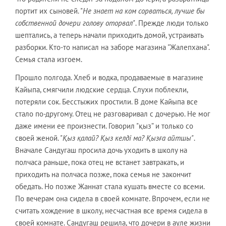
портит их сыновей. "
Не знает на ком сорваться, лучше бы
собственной дочери голову оторвал"
. Прежде люди только
шептались, а теперь начали приходить домой, устраивать
разборки. Кто-то написал на заборе магазина "Жалепхана".
Семья стала изгоем.
Прошло полгода. Хлеб и водка, продаваемые в магазине
Кайыпа, смягчили людские сердца. Слухи поблекли,
потеряли сок. Бесстыжих простили. В доме Кайыпа все
стало по-другому. Отец не разговаривал с дочерью. Не мог
даже имени ее произнести. Говорил "қыз” и только со
своей женой. "
Қыз қалай? Қыз келді ма? Қызға айтшы"
.
Вначале Сандугаш просила дочь уходить в школу на
полчаса раньше, пока отец не встанет завтракать, и
приходить на полчаса позже, пока семья не закончит
обедать. Но позже Жаннат стала кушать вместе со всеми.
По вечерам она сидела в своей комнате. Впрочем, если не
считать хождение в школу, несчастная все время сидела в
своей комнате. Сандугаш решила, что дочери в ауле жизни