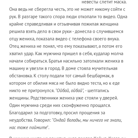
невесты слетит маска.
Она ведь не сберегла честь, это не может никому сойти с
рук. В разгаре такого спора люди откопали то видео. Одна
крайне справедливая и отзывчивая пожилая женщина
решила взять дело в свои руки - донесла о случившемся
отцу жениха, показала видео с телефона своего внука.
Отец жениха не понял, что ему показывают, а потом его
хватил удар. Как мужчина пришел в себя, кудалар молча
начали собираться. Братья насильно затолкали жениха в
машину и увезли в город. В доме стояла мучительная
обстановка. К столу подали тот самый бешбармак, в
котором от обилия мяса не было видно теста, но к еде
никто не притронулся.
"Ойбай, ойбай",
- шептались
женщины. Родственники жениха уже стояли у дверей.
Один мужчина среди них сконфуженно прощался.
Благодарил за подготовку, просил прощения за
неудобства. Говорил:
"Ондай болады, мы ничего не знали,
нас тоже поймите"
.