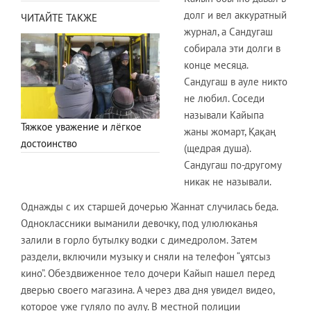
долг и вел аккуратный
ЧИТАЙТЕ ТАКЖЕ
журнал, а Сандугаш
собирала эти долги в
конце месяца.
Сандугаш в ауле никто
не любил. Соседи
называли Кайыпа
Тяжкое уважение и лёгкое
жаны жомарт, Қақаң
достоинство
(щедрая душа).
Сандугаш по-другому
никак не называли.
Однажды с их старшей дочерью Жаннат случилась беда.
Одноклассники выманили девочку, под улюлюканья
залили в горло бутылку водки с димедролом. Затем
раздели, включили музыку и сняли на телефон “ұятсыз
кино”. Обездвиженное тело дочери Кайып нашел перед
дверью своего магазина. А через два дня увидел видео,
которое уже гуляло по аулу. В местной полиции