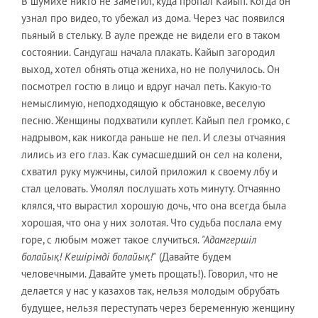
В шумихе никто не заметил, куда пропал Кайып. Когда он
узнал про видео, то убежал из дома. Через час появился
пьяный в стельку. В ауле прежде не видели его в таком
состоянии. Сандугаш начала плакать. Кайып загородил
выход, хотел обнять отца жениха, но не получилось. Он
посмотрел гостю в лицо и вдруг начал петь. Какую-то
немыслимую, неподходящую к обстановке, веселую
песню. Женщины подхватили куплет. Кайып пел громко, с
надрывом, как никогда раньше не пел. И слезы отчаяния
лились из его глаз. Как сумасшедший он сел на колени,
схватил руку мужчины, силой приложил к своему лбу и
стал целовать. Умолял послушать хоть минуту. Отчаянно
клялся, что вырастил хорошую дочь, что она всегда была
хорошая, что она у них золотая. Что судьба послала ему
горе, с любым может такое случиться.
"Адамгершіл
болайық! Кешірімді болайық!"
(Давайте будем
человечными. Давайте уметь прощать!). Говорил, что не
делается у нас у казахов так, нельзя молодым обрубать
будущее, нельзя переступать через беременную женщину