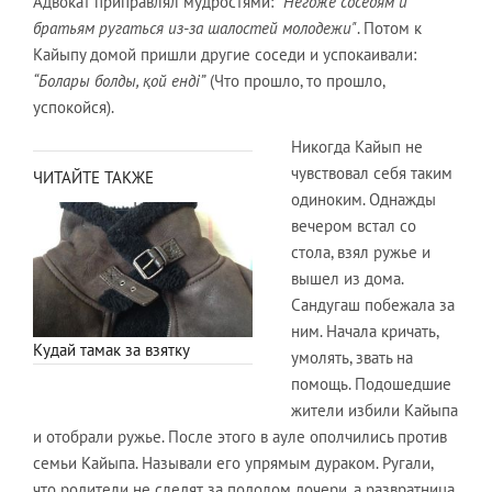
Адвокат приправлял мудростями:
"Негоже соседям и
братьям ругаться из-за шалостей молодежи"
. Потом к
Кайыпу домой пришли другие соседи и успокаивали:
“Болары болды, қой енді”
(Что прошло, то прошло,
успокойся).
Никогда Кайып не
чувствовал себя таким
ЧИТАЙТЕ ТАКЖЕ
одиноким. Однажды
вечером встал со
стола, взял ружье и
вышел из дома.
Сандугаш побежала за
ним. Начала кричать,
Кудай тамак за взятку
умолять, звать на
помощь. Подошедшие
жители избили Кайыпа
и отобрали ружье. После этого в ауле ополчились против
семьи Кайыпа. Называли его упрямым дураком. Ругали,
что родители не следят за подолом дочери, а развратница