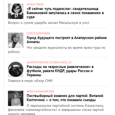
АЛИСА ГРАНД
«Я сейчас чуть подвисла»: свидетельница
Бажкеновой запуталась в своих показаниях в
суде
Вопрос о сумме ущерба загнал Масальскую в угол
ОЛЕСЯ ШЛЕПНЕВА
Город будущего построят в Алатауском районе
Алматы
Что увидели журналисты во время пресс-тура по
району
АНАЛИТИЧЕСКАЯ СЛУЖБА RATEL.KZ
Расходы на «взрослые развлечения» в
футболе, ракета КНДР, удары России и
Украины
Главное в мире: обзор СМИ
АННА КАЛАШНИКОВА
Поствыборный экзамен для партий: Виталий
Колточник — о том, что показали съезды
О перезагрузке партийной системы Казахстана,
феномене «семипартийности» и завершении эпохи партий
одного человека