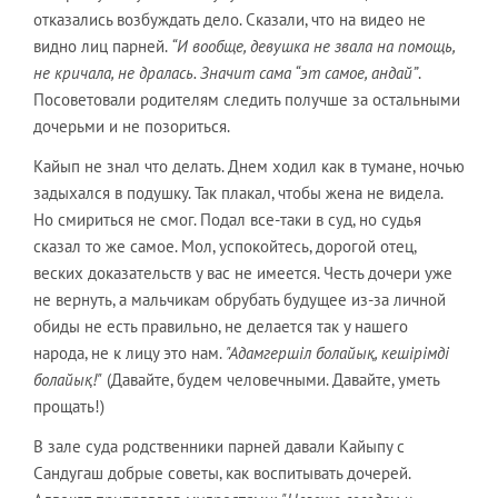
отказались возбуждать дело. Сказали, что на видео не
видно лиц парней.
“И вообще, девушка не звала на помощь,
не кричала, не дралась. Значит сама “эт самое, андай”
.
Посоветовали родителям следить получше за остальными
дочерьми и не позориться.
Кайып не знал что делать. Днем ходил как в тумане, ночью
задыхался в подушку. Так плакал, чтобы жена не видела.
Но смириться не смог. Подал все-таки в суд, но судья
сказал то же самое. Мол, успокойтесь, дорогой отец,
веских доказательств у вас не имеется. Честь дочери уже
не вернуть, а мальчикам обрубать будущее из-за личной
обиды не есть правильно, не делается так у нашего
народа, не к лицу это нам.
"Адамгершіл болайық, кешірімді
болайық!"
(Давайте, будем человечными. Давайте, уметь
прощать!)
В зале суда родственники парней давали Кайыпу с
Сандугаш добрые советы, как воспитывать дочерей.