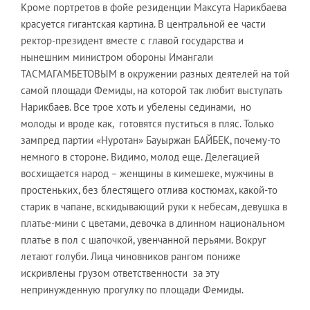
Кроме портретов в фойе резиденции Максута Нарикбаева
красуется гигантская картина. В центральной ее части
ректор-президент вместе с главой государства и
нынешним министром обороны Имангали
ТАСМАГАМБЕТОВЫМ в окружении разных деятелей на той
самой площади Фемиды, на которой так любит выступать
Нарикбаев. Все трое хоть и убелены сединами, но
молоды и вроде как, готовятся пуститься в пляс. Только
зампред партии «Нуротан» Бауыржан БАЙБЕК, почему-то
немного в стороне. Видимо, молод еще. Делегацией
восхищается народ – женщины в кимешеке, мужчины в
простеньких, без блестящего отлива костюмах, какой-то
старик в чапане, вскидывающий руки к небесам, девушка в
платье-мини с цветами, девочка в длинном национальном
платье в пол с шапочкой, увенчанной перьями. Вокруг
летают голуби. Лица чиновников рангом пониже
искривлены грузом ответственности за эту
непринужденную прогулку по площади Фемиды.