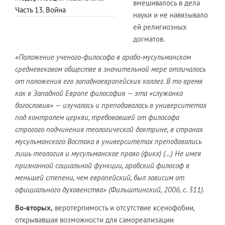
вмешивалось в дела
Часть 13. Война
науки и не навязывало
ей религиозных
догматов.
«Положение ученого-философа в арабо-мусульманском
средневековом обществе в значительной мере отличалось
от положения его западноевропейских коллег. В то время
как в Западной Европе философия — эта «служанка
богословия» — изучалась и преподавалась в университетах
под контролем церкви, требовавшей от философа
строгого подчинения теологической доктрине, в странах
мусульманского Востока в университетах преподавались
лишь теология и мусульманское право (фикх) (…) Не имея
признанной социальной функции, арабский философ в
меньшей степени, чем европейский, был зависим от
официального духовенства» (Фильштинский, 2006, с. 311).
Во-вторых,
веротерпимость и отсутствие ксенофобии,
открывавшая возможности для самореализации