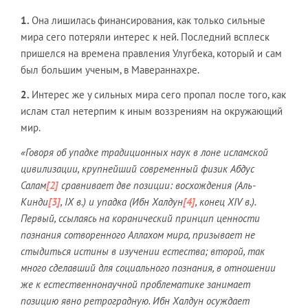
1.
Она лишилась финансирования, как только сильные
мира сего потеряли интерес к ней. Последний всплеск
пришелся на времена правления Улугбека, который и сам
был большим ученым, в Мавераннахре.
2.
Интерес же у сильных мира сего пропал после того, как
ислам стал нетерпим к иным воззрениям на окружающий
мир.
«Говоря об упадке традиционных наук в лоне исламской
цивилизации, крупнейший современный физик Абдус
Салам
[2]
сравнивает две позиции: восхождения (Аль-
Кинди
[3]
,
IX
в.) и упадка (Ибн Халдун
[4]
, конец
XIV
в.).
Первый, ссылаясь на коранический принцип ценности
познания сотворенного Аллахом мира, призывает не
стыдиться истины в изучении естества; второй, так
много сделавший для социального познания, в отношении
же к естественнонаучной проблематике занимает
позицию явно ретроградную. Ибн Халдун осуждает