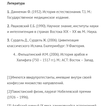
Литература
1.
Даннеман Ф. (1932). История естествознания. Т.1. М.:
Государственное медицинское издание.
2.
Рашковский Е.Б. (1990). Научное знание, институты науки
и интеллигенция в странах Востока XIX – XX вв. М.: Наука.
3.
Сурдель Д., Сурдель Ж. (2006). Цивилизация
классического Ислама. Екатеринбург: У-Фактория.
. Фильштинский И.М. (2006). История арабов и
Халифата (750 – 1517 гг.). М.: АСТ: Восток – Запад.
[1]Имеются ввидупротестанты, имевшие внутри своей
конфессии множество направлений.
[2]Пакистанский физик, лауреат Нобелевской премии
(1926 – 1996).
[3] Арабский ученый IX века, занимавшийся астрономией,