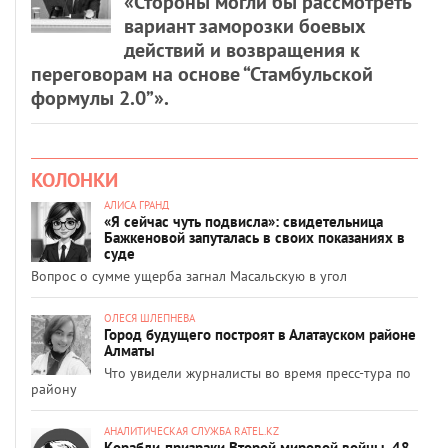
«Стороны могли бы рассмотреть
вариант заморозки боевых
действий и возвращения к
переговорам на основе “Стамбульской
формулы 2.0”».
КОЛОНКИ
АЛИСА ГРАНД
«Я сейчас чуть подвисла»: свидетельница
Бажкеновой запуталась в своих показаниях в
суде
Вопрос о сумме ущерба загнал Масальскую в угол
ОЛЕСЯ ШЛЕПНЕВА
Город будущего построят в Алатауском районе
Алматы
Что увидели журналисты во время пресс-тура по
району
АНАЛИТИЧЕСКАЯ СЛУЖБА RATEL.KZ
Корабли-призраки Второй мировой войны, 48