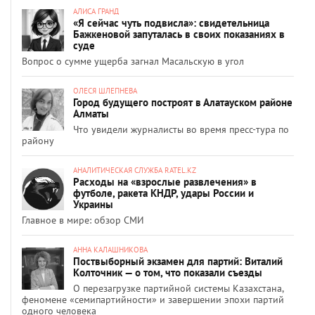
АЛИСА ГРАНД
«Я сейчас чуть подвисла»: свидетельница
Бажкеновой запуталась в своих показаниях в
суде
Вопрос о сумме ущерба загнал Масальскую в угол
ОЛЕСЯ ШЛЕПНЕВА
Город будущего построят в Алатауском районе
Алматы
Что увидели журналисты во время пресс-тура по
району
АНАЛИТИЧЕСКАЯ СЛУЖБА RATEL.KZ
Расходы на «взрослые развлечения» в
футболе, ракета КНДР, удары России и
Украины
Главное в мире: обзор СМИ
АННА КАЛАШНИКОВА
Поствыборный экзамен для партий: Виталий
Колточник — о том, что показали съезды
О перезагрузке партийной системы Казахстана,
феномене «семипартийности» и завершении эпохи партий
одного человека