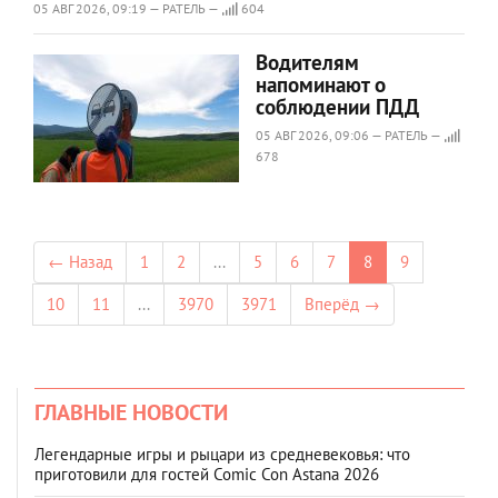
05 АВГ 2026, 09:19 — РАТЕЛЬ —
604
Водителям
напоминают о
соблюдении ПДД
05 АВГ 2026, 09:06 — РАТЕЛЬ —
678
← Назад
1
2
...
5
6
7
8
9
10
11
...
3970
3971
Вперёд →
ГЛАВНЫЕ НОВОСТИ
Легендарные игры и рыцари из средневековья: что
приготовили для гостей Comic Con Astana 2026