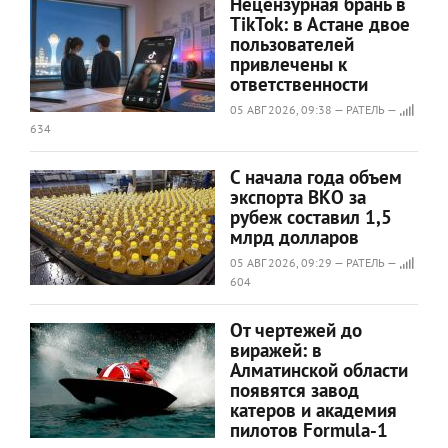
Нецензурная брань в
TikTok: в Астане двое
пользователей
привлечены к
ответственности
05 АВГ 2026, 09:38 — РАТЕЛЬ —
634
С начала года объем
экспорта ВКО за
рубеж составил 1,5
млрд долларов
05 АВГ 2026, 09:29 — РАТЕЛЬ —
604
От чертежей до
виражей: в
Алматинской области
появятся завод
катеров и академия
пилотов Formula‑1