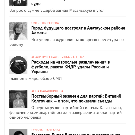
суде
Вопрос о сумме ущерба загнал Масальскую в угол
ОЛЕСЯ ШЛЕПНЕВА
Город будущего построят в Алатауском районе
Алматы
Что увидели журналисты во время пресс-тура по
району
АНАЛИТИЧЕСКАЯ СЛУЖБА RATEL.KZ
Расходы на «взрослые развлечения» в
футболе, ракета КНДР, удары России и
Украины
Главное в мире: обзор СМИ
АННА КАЛАШНИКОВА
Поствыборный экзамен для партий: Виталий
Колточник — о том, что показали съезды
О перезагрузке партийной системы Казахстана,
феномене «семипартийности» и завершении эпохи партий
одного человека
ГУЛЬНАР ТАНКАЕВА
Выставки Билла Виолы ищут на картах мира.