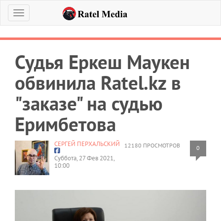
Меню
Судья Еркеш Маукен
обвинила Ratel.kz в
"заказе" на судью
Еримбетова
СЕРГЕЙ ПЕРХАЛЬСКИЙ
12180 ПРОСМОТРОВ
0
Суббота, 27 Фев 2021,
10:00