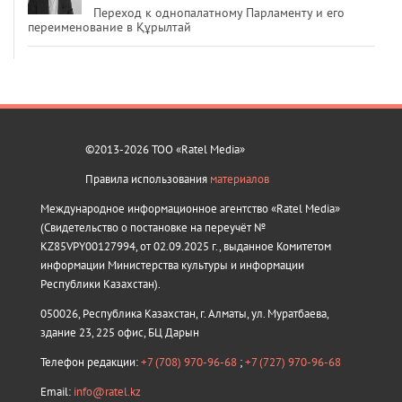
Переход к однопалатному Парламенту и его
переименование в Құрылтай
©2013-2026 ТОО «Ratel Media»
Правила использования
материалов
Международное информационное агентство «Ratel Media»
(Свидетельство о постановке на переучёт №
KZ85VPY00127994, от 02.09.2025 г., выданное Комитетом
информации Министерства культуры и информации
Республики Казахстан).
050026, Республика Казахстан, г. Алматы, ул. Муратбаева,
здание 23, 225 офис, БЦ Дарын
Телефон редакции:
+7 (708) 970-96-68
;
+7 (727) 970-96-68
Email:
info@ratel.kz