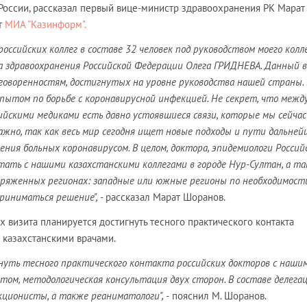
 России, рассказал первый вице-министр здравоохранения РК Марат
т
МИА "Казинформ".
оссийских коллег в составе 32 человек под руководством моего колле
 здравоохранения Российской Федерации Олега ГРИДНЕВА. Данный 
оговоренностям, достигнутых на уровне руководства нашей страны.
опытом по борьбе с коронавирусной инфекцией. Не секрет, что межд
ийскими медиками есть давно устоявшиеся связи, которые мы сейчас
важно, так как весь мир сегодня ищет новые подходы и пути дальней
ения больных коронавирусом. В целом, доктора, эпидемиологи Россий
ать с нашими казахстанскими коллегами в городе Нур-Султан, а та
пряженных регионах: западные или южные регионы по необходимости
риниматься решение",
- рассказал Марат Шоранов.
ах визита планируется достигнуть тесного практического контакта
 казахстанскими врачами.
гнуть тесного практического контакта российских докторов с наши
том, методологическая консультация двух сторон. В составе делега
ционисты, а также реаниматологи", -
пояснил М. Шоранов.