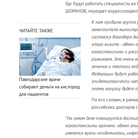
Где будут работать специалисты из
ШОРАНОВ, передает корреспонден
К нам прибыла группа р
заместителя министра
ЧИТАЙТЕ ТАКЖЕ
состоялся благодаря д
этого визита - обмен 
казахстанскими и росс
развиваем. Это очень 
лечения и тактики вед
Федерации будут работ
Павлодарские врачи
эпидемиологически на
собирают деньги на кислород
этому вопросу будет п
для пациентов
По его словам, в рамк
российских докторов с
"На самом деле планируется дости
казахстанскими врачами: обмен опы
имеются врачи-эпидемиологи, инфек