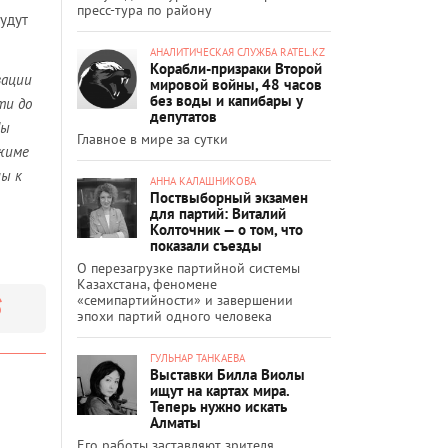
пресс-тура по району
удут
АНАЛИТИЧЕСКАЯ СЛУЖБА RATEL.KZ
Корабли-призраки Второй
зации
мировой войны, 48 часов
без воды и капибары у
ти до
депутатов
Мы
Главное в мире за сутки
жиме
ны к
АННА КАЛАШНИКОВА
Поствыборный экзамен
для партий: Виталий
Колточник — о том, что
показали съезды
О перезагрузке партийной системы
Казахстана, феномене
«семипартийности» и завершении
эпохи партий одного человека
ГУЛЬНАР ТАНКАЕВА
Выставки Билла Виолы
ищут на картах мира.
Теперь нужно искать
Алматы
Его работы заставляют зрителя