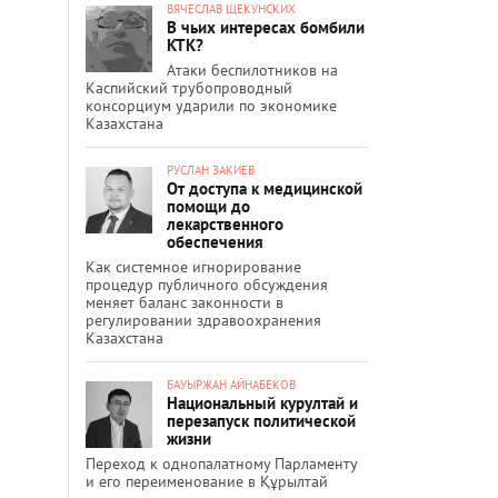
ВЯЧЕСЛАВ ЩЕКУНСКИХ
В чьих интересах бомбили
КТК?
Атаки беспилотников на
Каспийский трубопроводный
консорциум ударили по экономике
Казахстана
РУСЛАН ЗАКИЕВ
От доступа к медицинской
помощи до
лекарственного
обеспечения
Как системное игнорирование
процедур публичного обсуждения
меняет баланс законности в
регулировании здравоохранения
Казахстана
БАУЫРЖАН АЙНАБЕКОВ
Национальный курултай и
перезапуск политической
жизни
Переход к однопалатному Парламенту
и его переименование в Құрылтай