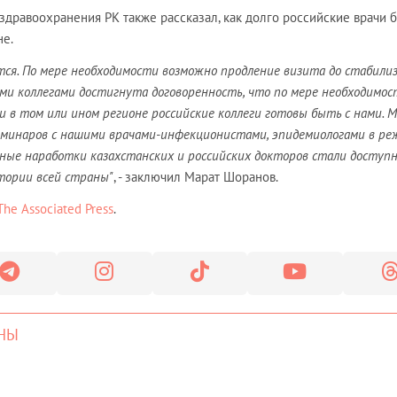
дравоохранения РК также рассказал, как долго российские врачи б
не.
ся. По мере необходимости возможно продление визита до стабили
и коллегами достигнута договоренность, что по мере необходимос
 в том или ином регионе российские коллеги готовы быть с нами. 
еминаров с нашими врачами-инфекционистами, эпидемиологами в ре
ные наработки казахстанских и российских докторов стали доступ
ории всей страны"
, - заключил Марат Шоранов.
The Associated Press
.
НЫ