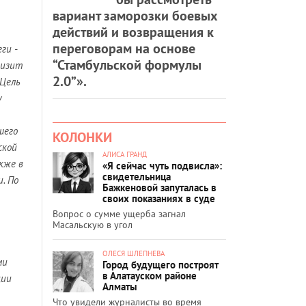
вариант заморозки боевых
действий и возвращения к
переговорам на основе
ги -
“Стамбульской формулы
визит
2.0”».
 Цель
у
шего
КОЛОНКИ
ской
АЛИСА ГРАНД
кже в
«Я сейчас чуть подвисла»:
свидетельница
. По
Бажкеновой запуталась в
своих показаниях в суде
Вопрос о сумме ущерба загнал
Масальскую в угол
ОЛЕСЯ ШЛЕПНЕВА
ми
Город будущего построят
в Алатауском районе
ции
Алматы
Что увидели журналисты во время