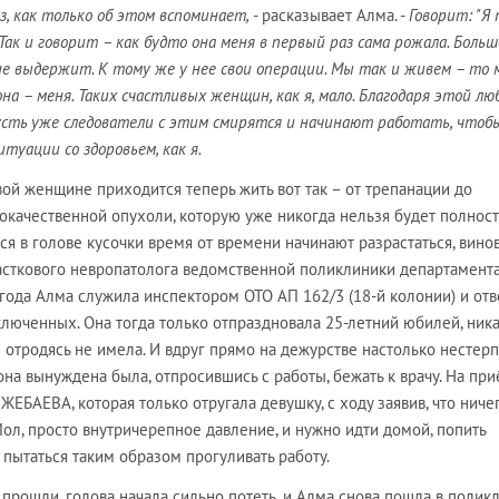
аз, как только об этом вспоминает,
- расказывает Алма. -
Говорит: "Я
Так и говорит – как будто она меня в первый раз сама рожала. Больш
 не выдержит. К тому же у нее свои операции. Мы так и живем – то 
она – меня. Таких счастливых женщин, как я, мало. Благодаря этой лю
пусть уже следователи с этим смирятся и начинают работать, чтоб
туации со здоровьем, как я.
ивой женщине приходится теперь жить вот так – от трепанации до
окачественной опухоли, которую уже никогда нельзя будет полнос
еся в голове кусочки время от времени начинают разрастаться, вино
асткового невропатолога ведомственной поликлиники департамент
года Алма служила инспектором ОТО АП 162/3 (18-й колонии) и отв
ключенных. Она тогда только отпраздновала 25-летний юбилей, ник
отродясь не имела. И вдруг прямо на дежурстве настолько нестер
 она вынуждена была, отпросившись с работы, бежать к врачу. На пр
ЖЕБАЕВА, которая только отругала девушку, с ходу заявив, что ниче
 Мол, просто внутричерепное давление, и нужно идти домой, попить
 пытаться таким образом прогуливать работу.
 прошли, голова начала сильно потеть, и Алма снова пошла в поликл