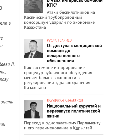
В чьих интересах бомбили
КТК?
В
Атаки беспилотников на
Каспийский трубопроводный
консорциум ударили по экономике
ела в
Казахстана
не
РУСЛАН ЗАКИЕВ
От доступа к медицинской
ва
помощи до
лекарственного
обеспечения
аева Л.
Как системное игнорирование
ть,
процедур публичного обсуждения
меняет баланс законности в
разу
регулировании здравоохранения
Казахстана
БАУЫРЖАН АЙНАБЕКОВ
 знать
Национальный курултай и
перезапуск политической
жизни
Переход к однопалатному Парламенту
гой
и его переименование в Құрылтай