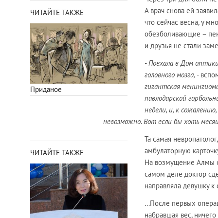
А врач снова ей заявил
ЧИТАЙТЕ ТАКЖЕ
что сейчас весна, у м
обезболивающие – пент
и друзья не стали заме
-
Поехала в Дом оптики
головного мозга, -
вспом
гигантская менингиома
Приданое
павлодарской горбольн
недели, и, к сожалени
невозможно. Вот если бы хоть меся
Та самая невропатолог
амбулаторную карточку
ЧИТАЙТЕ ТАКЖЕ
На возмущение Алмы он
самом деле доктор сд
направляла девушку к 
…После первых операц
набравшая вес, ничего