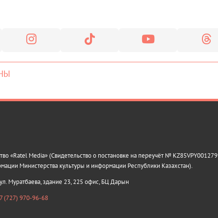
НЫ
о «Ratel Media» (Свидетельство о постановке на переучёт № KZ85VPY0012799
рмации Министерства культуры и информации Республики Казахстан).
 ул. Муратбаева, здание 23, 225 офис, БЦ Дарын
7 (727) 970-96-68