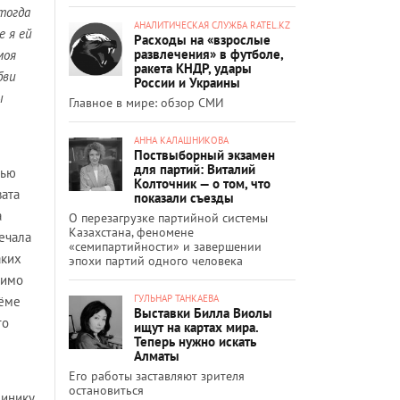
 тогда
АНАЛИТИЧЕСКАЯ СЛУЖБА RATEL.KZ
е я ей
Расходы на «взрослые
развлечения» в футболе,
моя
ракета КНДР, удары
бви
России и Украины
ы
Главное в мире: обзор СМИ
АННА КАЛАШНИКОВА
Поствыборный экзамен
для партий: Виталий
тью
Колточник — о том, что
вата
показали съезды
а
О перезагрузке партийной системы
Казахстана, феномене
ечала
«семипартийности» и завершении
аких
эпохи партий одного человека
пимо
ГУЛЬНАР ТАНКАЕВА
иёме
Выставки Билла Виолы
го
ищут на картах мира.
Теперь нужно искать
Алматы
Его работы заставляют зрителя
остановиться
инику.