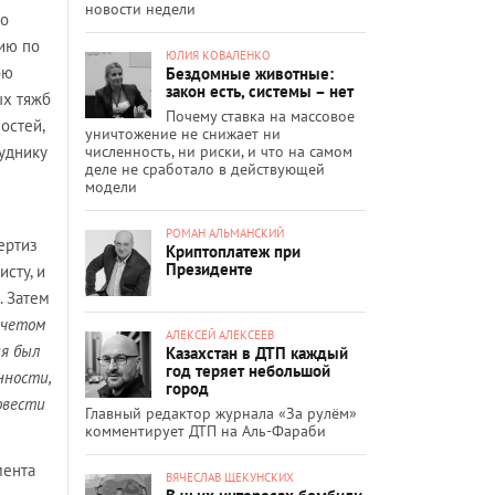
новости недели
но
сию по
ЮЛИЯ КОВАЛЕНКО
ою
Бездомные животные:
закон есть, системы – нет
ых тяжб
Почему ставка на массовое
остей,
уничтожение не снижает ни
численность, ни риски, и что на самом
уднику
деле не сработало в действующей
модели
РОМАН АЛЬМАНСКИЙ
ертиз
Криптоплатеж при
Президенте
сту, и
. Затем
учетом
АЛЕКСЕЙ АЛЕКСЕЕВ
ия был
Казахстан в ДТП каждый
год теряет небольшой
нности,
город
овести
Главный редактор журнала «За рулём»
комментирует ДТП на Аль-Фараби
мента
ВЯЧЕСЛАВ ЩЕКУНСКИХ