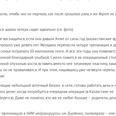
ь, чтобы оно не торчало, как после прошлого раза, я же берет не 
се шапки теперь сидят идеально (см. фото).
 восхищаться, если они давали Алме от силы год (казахстанские в
а прошло уже девять лет. Женщина перенесла четыре трепанации и д
 семья потратила 30 миллионов тенге. И все эти годы она появляетс
менной благодарной улыбкой. Смело ложится на операционный стол
енной опухолью кости, вставить вместо нее титановую пластину, зака
бы он не проваливался. И при этом, лишившись уже четверти черепа,
ия!
ющие небольшой аптечный бизнес в селе, готовы работать день и н
ло денег, когда потребуется очередная операция (в Казахстане ее
ерется). Даже не понятно, кто же ее любит больше – родители, дочь
 на трепанацию в НИИ нейрохирургии им. Бурденко, посмотрела – что