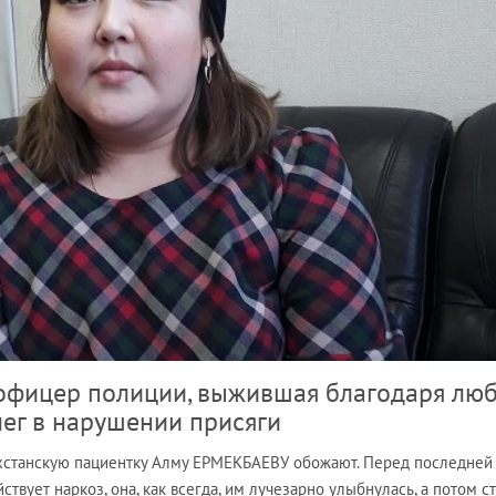
офицер полиции, выжившая благодаря лю
лег в нарушении присяги
хстанскую пациентку Алму ЕРМЕКБАЕВУ обожают. Перед последней
ствует наркоз, она, как всегда, им лучезарно улыбнулась, а потом с