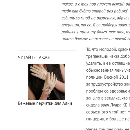
такое, и с тех пор плачет всякий р
тебя как будто второй раз родила". 
ездить со мной не разрешаю, вдруг
операция, то ее. Я ее поддерживаю, 
родных я проживу долго, так что, 
никто больше не оказался в такой си
То, что молодой, крас
трепанации из-за добр
ЧИТАЙТЕ ТАКЖЕ
удалить, и ее оставши
обыкновенная лень уч
полиции. Весной 2011 
за трудоустройство за
проблем со здоровьем 
заныло в затылке, что
Бежевые перчатки для Алии
сидела врач Луара КЕН
серьезного у той нет.
глицерин, и больше не
Через три дня боли не