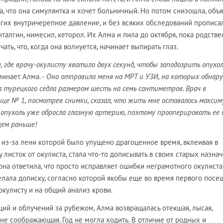
а, что она симулянтка и хочет больничный. Но потом снизошла, объя
ногих внутричерепное давление, и без всяких обследований прописа
алгин, нимесил, кеторол. Их Алма и пила до октября, пока родств
чать, что, когда она волнуется, начинает выпирать глаз.
, где врачу-окулисту хватило двух секунд, чтобы заподозрить опухо
инает Алма. -
Она отправила меня на МРТ и УЗИ, на которых обнар
 турецкого седла размером шесть на семь сантиметров. Врач в
ице № 1, посмотрев снимки, сказал, что жить мне оставалось максим
ю, опухоль уже обросла глазную артерию, поэтому прооперировать ее
цем раньше!
, из-за лени которой было упущено драгоценное время, вклеивая в
 листок от окулиста, стала что-то дописывать в своих старых назнач
а ответила, что просто исправляет ошибки неграмотного окулиста
елала дописку, согласно которой якобы еще во время первого посе
окулисту и на общий анализ крови.
ий и облучений за рубежом, Алма возвращалась отекшая, лысая,
 не соображающая. Год не могла ходить. В отличие от родных и