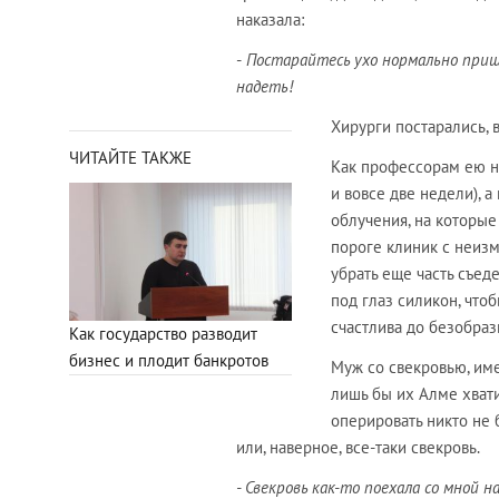
наказала:
-
Постарайтесь ухо нормально пришит
надеть!
Хирурги постарались, в
ЧИТАЙТЕ ТАКЖЕ
Как профессорам ею не
и вовсе две недели), 
облучения, на которые
пороге клиник с неиз
убрать еще часть съед
под глаз силикон, что
счастлива до безобраз
Как государство разводит
бизнес и плодит банкротов
Муж со свекровью, име
лишь бы их Алме хвати
оперировать никто не б
или, наверное, все-таки свекровь.
- Свекровь как-то поехала со мной