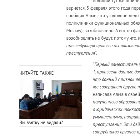
полиции тут же втайне
вернется. 5 февраля этого года п
сообщил Алме, что уголовное дело
поликлиники функциональных обяза
Москву), возобновлено. А вот по ф
возобновлять не будут, потому что,
преследующая цель его использован
преступления".
"Первый заместитель пр
Т. произвела данные до
ЧИТАЙТЕ ТАКЖЕ
что данный признак яв
же совершает другое 
написала Алма в своей
полученного образован
о юридических тонкост
умышленными, направл
Вы взятку не видали?
преступления. Эти дей
сотрудников органов п