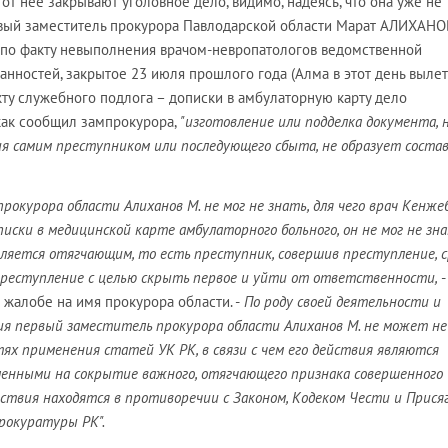
 от нее закрывают уголовное дело, видимо, надеясь, что она уже не
ервый заместитель прокурора Павлодарской области Марат АЛИХАНО
 по факту невыполнения врачом-невропатологов ведомственной
нностей, закрытое 23 июля прошлого года (Алма в этот день вылет
акту служебного подлога – дописки в амбулаторную карту дело
 как сообщил зампрокурора,
"изготовление или подделка документа, 
ия самим преступником или последующего сбыта, не образует соста
окурора области Алиханов М. не мог не знать, для чего врач Кенжеб
писки в медицинской карте амбулаторного больного, он не мог не зна
ляется отягчающим, то есть преступник, совершив преступление, с
преступление с целью скрыть первое и уйти от ответственности,
-
 жалобе на имя прокурора области. -
По роду своей деятельности и
ия первый заместитель прокурора области Алиханов М. не может не
ях применения статей УК РК, в связи с чем его действия являются
енными на сокрытие важного, отягчающего признака совершенного
ствия находятся в противоречии с Законом, Кодеком Чести и Прися
рокуратуры РК".