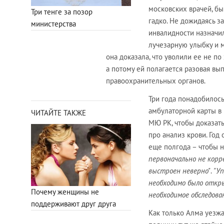
московских врачей, б
Три тенге за позор
гадко. Не дожидаясь з
министерства
инвалидности назначили
лучезарную улыбку и м
она доказала, что уволили ее не п
а потому ей полагается разовая вы
правоохранительных органов.
Три года понадобилось
амбулаторной карты в
ЧИТАЙТЕ ТАКЖЕ
МЮ РК, чтобы доказать
про анализ крови. Год
еще полгода – чтобы 
первоначально не корр
выстроен неверно"
.
"У
необходимо было откр
Почему женщины не
необходимое обследован
поддерживают друг друга
Как только Алма уезж