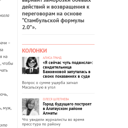
действий и возвращения к
переговорам на основе
могла
“Стамбульской формулы
2.0”».
рачи –
КОЛОНКИ
ва
я на
АЛИСА ГРАНД
«Я сейчас чуть подвисла»:
, чтобы
свидетельница
чать
Бажкеновой запуталась в
своих показаниях в суде
Вопрос о сумме ущерба загнал
Масальскую в угол
очь,
ОЛЕСЯ ШЛЕПНЕВА
Город будущего построят
, муж,
в Алатауском районе
Алматы
Что увидели журналисты во время
пресс-тура по району
 это