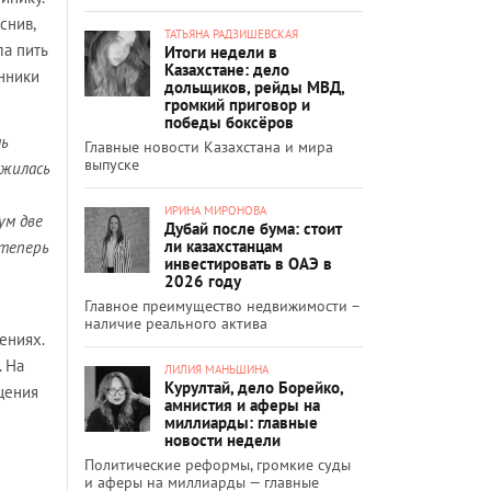
снив,
ТАТЬЯНА РАДЗИШЕВСКАЯ
ла пить
Итоги недели в
Казахстане: дело
енники
дольщиков, рейды МВД,
громкий приговор и
победы боксёров
ль
Главные новости Казахстана и мира
выпуске
ужилась
ИРИНА МИРОНОВА
ум две
Дубай после бума: стоит
ли казахстанцам
 теперь
инвестировать в ОАЭ в
2026 году
Главное преимущество недвижимости –
наличие реального актива
ениях.
. На
ЛИЛИЯ МАНЬШИНА
Курултай, дело Борейко,
щения
амнистия и аферы на
миллиарды: главные
новости недели
Политические реформы, громкие суды
и аферы на миллиарды — главные