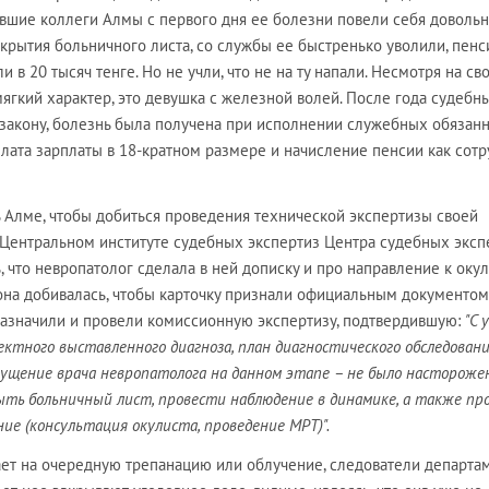
ывшие коллеги Алмы с первого дня ее болезни повели себя доволь
акрытия больничного листа, со службы ее быстренько уволили, пен
 в 20 тысяч тенге. Но не учли, что не на ту напали. Несмотря на св
ягкий характер, это девушка с железной волей. После года судебн
о закону, болезнь была получена при исполнении служебных обязанн
плата зарплаты в 18-кратном размере и начисление пенсии как сотр
 Алме, чтобы добиться проведения технической экспертизы своей
 Центральном институте судебных экспертиз Центра судебных эксп
, что невропатолог сделала в ней дописку и про направление к окули
 она добивалась, чтобы карточку признали официальным документом
назначили и провели комиссионную экспертизу, подтвердившую:
"С 
ектного выставленного диагноза, план диагностического обследован
пущение врача невропатолога на данном этапе – не было настороже
ыть больничный лист, провести наблюдение в динамике, а также пр
ие (консультация окулиста, проведение МРТ)".
ает на очередную трепанацию или облучение, следователи департа