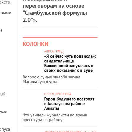
кета.
переговорам на основе
“Стамбульской формулы
абными
2.0”».
ще
КОЛОНКИ
АЛИСА ГРАНД
«Я сейчас чуть подвисла»:
свидетельница
Бажкеновой запуталась в
своих показаниях в суде
Вопрос о сумме ущерба загнал
Масальскую в угол
ный
ОЛЕСЯ ШЛЕПНЕВА
Город будущего построят
в Алатауском районе
Алматы
орые
Что увидели журналисты во время
пресс-тура по району
рпуса
АНАЛИТИЧЕСКАЯ СЛУЖБА RATEL.KZ