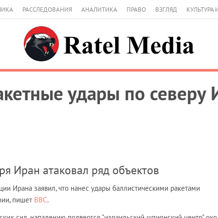
МИКА
РАССЛЕДОВАНИЯ
АНАЛИТИКА
ПРАВО
ВЗГЛЯД
КУЛЬТУРА 
акетные удары по северу 
аря Иран атаковал ряд объектов
ии Ирана заявил, что нанес удары баллистическими ракетами
рии, пишет
BBC
.
ских сил, нападению подвергся "израильский шпионский центр" око