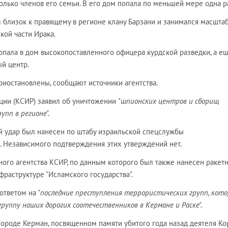
ько членов его семьи. В его дом попала по меньшей мере одна ра
л близок к правящему в регионе клану Барзани и занимался масшт
кой части Ирака.
попала в дом высокопоставленного офицера курдской разведки, а е
й центр.
риостановлены, сообщают источники агентства.
ции (КСИР) заявил об уничтожении
"шпионских центров и сборищ
пп в регионе".
й удар был нанесен по штабу израильской спецслужбы
. Независимого подтверждения этих утверждений нет.
ого агентства КСИР, по данным которого был также нанесен ракет
раструктуре "Исламского государства".
 ответом на
"последние преступления террористических групп, кот
группу наших дорогих соотечественников в Кермане и Раске".
городе Керман, посвященном памяти убитого года назад деятеля Ко