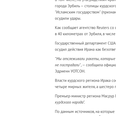
города Эрбиль — столицы курдского
"Исламским государством" (признан
осудили удары.
Как сообщает агентство Reuters с
в 40 километрах от Эрбиля, в числ
Государственный департамент США з
осудил действия Ирана как безотве
"
Мы отслеживали ракеты, которые п
не пострадали"
, — сообщила офици
Эдриенн УОТСОН.
Власти курдского региона Ирака со
четыре мирных жителя, а шестеро 
Премьер-министр региона Масрур 
курдского народа".
По данным источников, на которые 