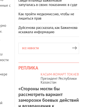
свидетельница Бажкеновой
запуталась в своих показаниях в суде
анные с
Как пройти медкомиссию, чтобы не
лишиться прав
ерно
Дуйсенова рассказала, как Бажкенова
ы.
искажала информацию
о
ВСЕ НОВОСТИ
ки
ности
РЕПЛИКА
 мере
КАСЫМ-ЖОМАРТ ТОКАЕВ
Президент Республики
Казахстан
«Стороны могли бы
рассмотреть вариант
заморозки боевых действий
ий
и возвращения к