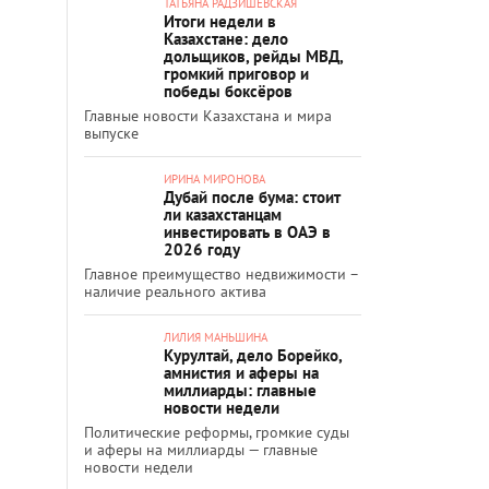
ТАТЬЯНА РАДЗИШЕВСКАЯ
Итоги недели в
Казахстане: дело
дольщиков, рейды МВД,
громкий приговор и
победы боксёров
Главные новости Казахстана и мира
выпуске
ИРИНА МИРОНОВА
Дубай после бума: стоит
ли казахстанцам
инвестировать в ОАЭ в
2026 году
Главное преимущество недвижимости –
наличие реального актива
ЛИЛИЯ МАНЬШИНА
Курултай, дело Борейко,
амнистия и аферы на
миллиарды: главные
новости недели
Политические реформы, громкие суды
и аферы на миллиарды — главные
новости недели