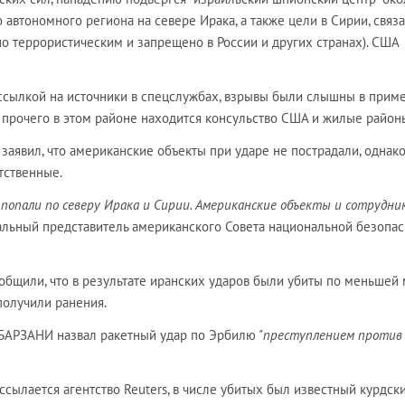
 автономного региона на севере Ирака, а также цели в Сирии, связ
о террористическим и запрещено в России и других странах). США
о ссылкой на источники в спецслужбах, взрывы были слышны в прим
е прочего в этом районе находится консульство США и жилые район
аявил, что американские объекты при ударе не пострадали, однак
тственные.
опали по северу Ирака и Сирии. Американские объекты и сотрудни
альный представитель американского Совета национальной безопас
общили, что в результате иранских ударов были убиты по меньшей
получили ранения.
БАРЗАНИ назвал ракетный удар по Эрбилю
"преступлением против
ссылается агентство Reuters, в числе убитых был известный курдск