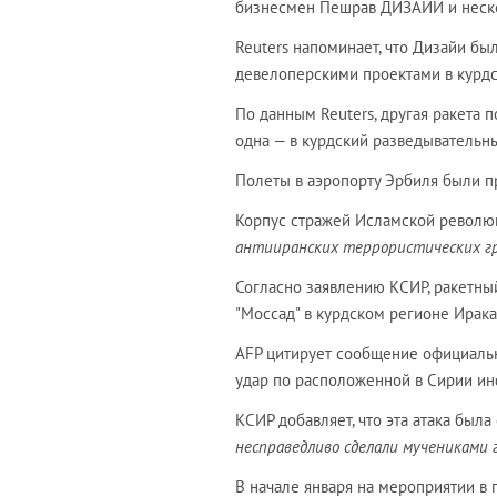
бизнесмен Пешрав ДИЗАЙИ и нескол
Reuters напоминает, что Дизайи бы
девелоперскими проектами в курдс
По данным Reuters, другая ракета 
одна — в курдский разведывательны
Полеты в аэропорту Эрбиля были п
Корпус стражей Исламской револю
антииранских террористических гру
Согласно заявлению КСИР, ракетны
"Моссад" в курдском регионе Ирака
AFP цитирует сообщение официальн
удар по расположенной в Сирии инф
КСИР добавляет, что эта атака была
несправедливо сделали мучениками 
В начале января на мероприятии в 