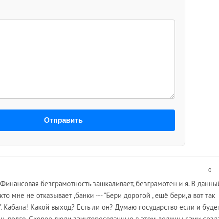
Отправить
0
.Финансовая безграмотность зашкаливает, безграмотен и я. В данны
то мне не отказывает ,банки --- "Бери дорогой , ещё бери,а вот так
 Кабала! Какой выход? Есть ли он? Думаю государство если и буде
чень долго. Скорее люди заинтересованные в этом должны сами созд