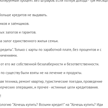
ролируемый процент. Без штрафов. Если потеря дохода - три месяца
 больше кредитов не выдавать.
нков и заёмщиков.
х залогов и гарантов.
а залог единственного жилья семьи.
редиты". Только с карты по заработной плате, без процентов и с
ничениями.
от его же собственной безалаберности и безответственности.
по существу были взяты не на лечение и продукты.
я техника, ремонт квартир, туристические поездки, проведение
ерческих операциях, и прочее - истинные цели кредитования.
!
огию "Хочешь купить? Возьми кредит!" на "Хочешь купить? Иди