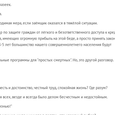
азеек.
.
ходимая мера, если заёмщик оказался в тяжёлой ситуации.
ер по защите граждан от лёгкого и безответственного доступа к кр
в, имеющих огромную прибыль на этой беде, а просто принять закон
 3-5 лет большинство нашего совершеннолетнего населения будут
ьные программы для "простых смертных". Но, это другой разговор.
честь и достоинство, честный труд, спокойная жизнь? Где разум?
для всех, везде и всегда было делом бесчестным и недостойным.
изнью!"