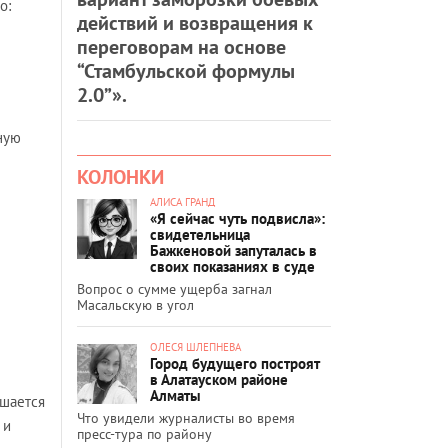
о:
действий и возвращения к
переговорам на основе
“Стамбульской формулы
2.0”».
ную
КОЛОНКИ
АЛИСА ГРАНД
«Я сейчас чуть подвисла»:
свидетельница
Бажкеновой запуталась в
своих показаниях в суде
Вопрос о сумме ущерба загнал
Масальскую в угол
ОЛЕСЯ ШЛЕПНЕВА
Город будущего построят
в Алатауском районе
Алматы
ешается
Что увидели журналисты во время
 и
пресс-тура по району