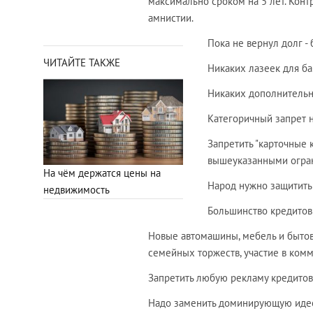
максимально сроком на 5 лет. Конт
амнистии.
Пока не вернул долг -
ЧИТАЙТЕ ТАКЖЕ
Никаких лазеек для ба
Никаких дополнительны
Категоричный запрет н
Запретить "карточные к
вышеуказанными огра
На чём держатся цены на
Народ нужно защитить 
недвижимость
Большинство кредитов 
Новые автомашины, мебель и бытова
семейных торжеств, участие в комм
Запретить любую рекламу кредитов
Надо заменить доминирующую идеол