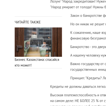
Лозунг "Народ закредитован! Нужен
"Народ умирает от голода! Нужны 
Закон о банкротстве ф
ЧИТАЙТЕ ТАКЖЕ
Но он никак не решит 
К сожалению, наше вз
финансовую безграмот
Банкротство - это двер
А нашему человеку нуж
Бизнес Казахстана: спасайся
Важно государству от с
кто может!
государственных иници
Принцип: "Кредиты? Лег
Кредиты не должны даваться легко
Высокая платежеспособность и отве
на самом деле: НЕ БОЛЕЕ 25 % от 