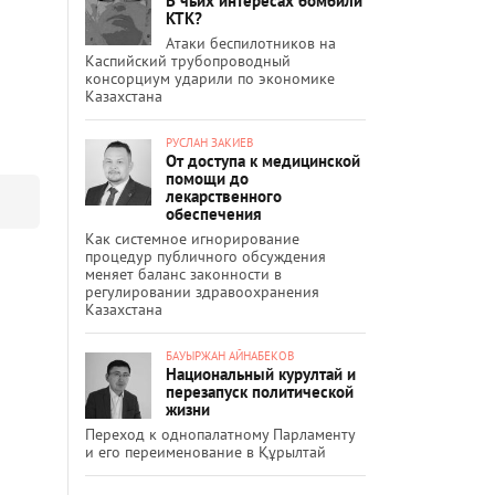
В чьих интересах бомбили
КТК?
Атаки беспилотников на
Каспийский трубопроводный
консорциум ударили по экономике
Казахстана
РУСЛАН ЗАКИЕВ
От доступа к медицинской
помощи до
лекарственного
обеспечения
Как системное игнорирование
процедур публичного обсуждения
меняет баланс законности в
регулировании здравоохранения
Казахстана
БАУЫРЖАН АЙНАБЕКОВ
Национальный курултай и
перезапуск политической
жизни
Переход к однопалатному Парламенту
и его переименование в Құрылтай