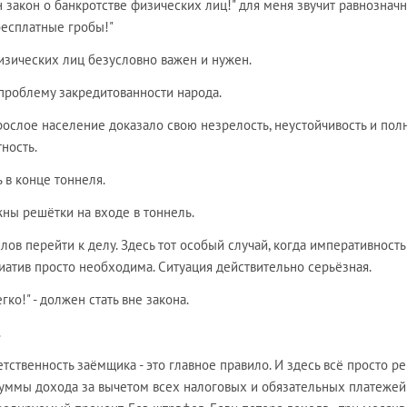
 закон о банкротстве физических лиц!" для меня звучит равнозначн
бесплатные гробы!"
изических лиц безусловно важен и нужен.
проблему закредитованности народа.
рослое население доказало свою незрелость, неустойчивость и пол
ность.
ь в конце тоннеля.
ны решётки на входе в тоннель.
лов перейти к делу. Здесь тот особый случай, когда императивность
атив просто необходима. Ситуация действительно серьёзная.
ко!" - должен стать вне закона.
.
тственность заёмщика - это главное правило. И здесь всё просто р
суммы дохода за вычетом всех налоговых и обязательных платежей