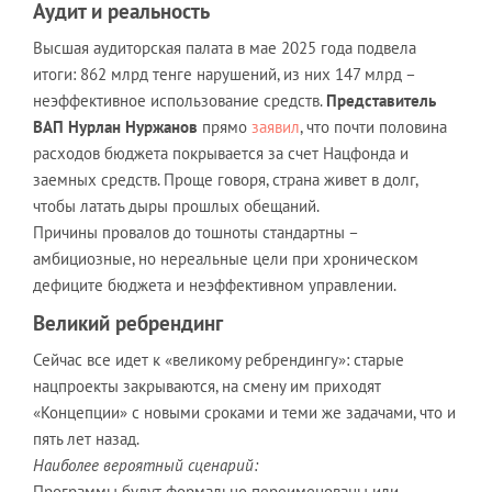
Аудит и реальность
Высшая аудиторская палата в мае 2025 года подвела
итоги: 862 млрд тенге нарушений, из них 147 млрд –
неэффективное использование средств.
Представитель
ВАП Нурлан Нуржанов
прямо
заявил
, что почти половина
расходов бюджета покрывается за счет Нацфонда и
заемных средств. Проще говоря, страна живет в долг,
чтобы латать дыры прошлых обещаний.
Причины провалов до тошноты стандартны –
амбициозные, но нереальные цели при хроническом
дефиците бюджета и неэффективном управлении.
Великий ребрендинг
Сейчас все идет к «великому ребрендингу»: старые
нацпроекты закрываются, на смену им приходят
«Концепции» с новыми сроками и теми же задачами, что и
пять лет назад.
Наиболее вероятный сценарий:
Программы будут формально переименованы или