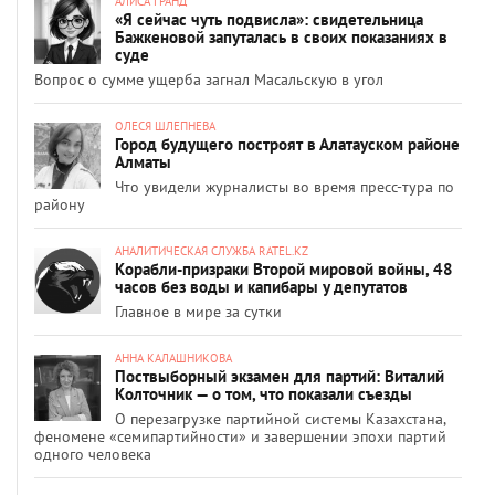
АЛИСА ГРАНД
«Я сейчас чуть подвисла»: свидетельница
Бажкеновой запуталась в своих показаниях в
суде
Вопрос о сумме ущерба загнал Масальскую в угол
ОЛЕСЯ ШЛЕПНЕВА
Город будущего построят в Алатауском районе
Алматы
Что увидели журналисты во время пресс-тура по
району
АНАЛИТИЧЕСКАЯ СЛУЖБА RATEL.KZ
Корабли-призраки Второй мировой войны, 48
часов без воды и капибары у депутатов
Главное в мире за сутки
АННА КАЛАШНИКОВА
Поствыборный экзамен для партий: Виталий
Колточник — о том, что показали съезды
О перезагрузке партийной системы Казахстана,
феномене «семипартийности» и завершении эпохи партий
одного человека