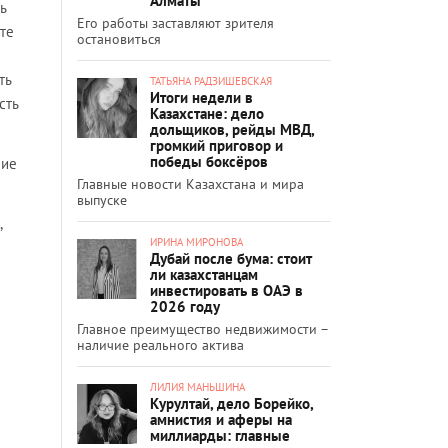
Алматы
ь
Его работы заставляют зрителя
те
остановиться
ть
ТАТЬЯНА РАДЗИШЕВСКАЯ
Итоги недели в
сть
Казахстане: дело
дольщиков, рейды МВД,
громкий приговор и
победы боксёров
ние
Главные новости Казахстана и мира
выпуске
,
ИРИНА МИРОНОВА
Дубай после бума: стоит
ли казахстанцам
инвестировать в ОАЭ в
2026 году
Главное преимущество недвижимости –
наличие реального актива
ЛИЛИЯ МАНЬШИНА
Курултай, дело Борейко,
амнистия и аферы на
миллиарды: главные