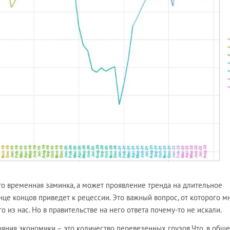
то временная заминка, а может проявление тренда на длительное
нце концов приведет к рецессии. Это важный вопрос, от которого м
го из нас. Но в правительстве на него ответа почему-то не искали.
ния экономики – это количество перевезенных грузов.Что, в обще