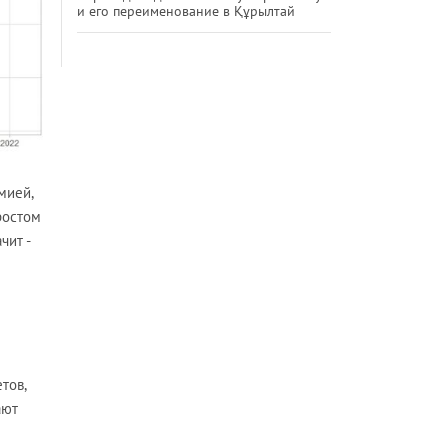
и его переименование в Құрылтай
мией,
ростом
чит -
тов,
ают