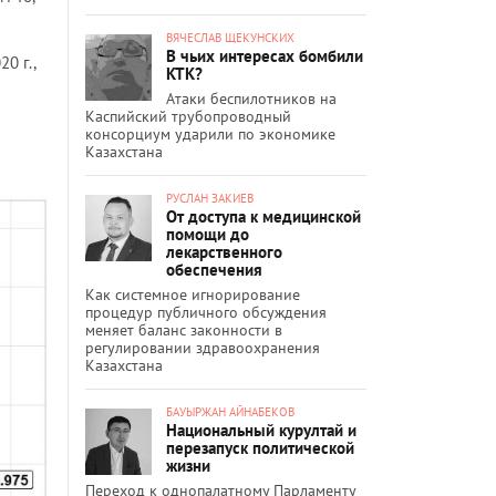
ВЯЧЕСЛАВ ЩЕКУНСКИХ
В чьих интересах бомбили
0 г.,
КТК?
Атаки беспилотников на
Каспийский трубопроводный
консорциум ударили по экономике
Казахстана
РУСЛАН ЗАКИЕВ
От доступа к медицинской
помощи до
лекарственного
обеспечения
Как системное игнорирование
процедур публичного обсуждения
меняет баланс законности в
регулировании здравоохранения
Казахстана
БАУЫРЖАН АЙНАБЕКОВ
Национальный курултай и
перезапуск политической
жизни
Переход к однопалатному Парламенту