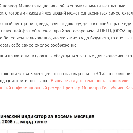
ый период. Министр национальной экономики зачитывает данные
ки, с которыми каждый желающий может ознакомиться самостоятел
зный аутотренинг, ведь, судя по докладу, дела в нашей стране идут
с известной фразой Александра Христофоровича БЕНКЕНДОРФА: п
е более чем великолепно, что же касается до будущего, то оно выш
совать себе самое смелое воображение.
дании правительства должны обсуждаться важные для экономики стр
о экономика за 8 месяцев этого года выросла на 3.1% по сравнению
да (смотрите по ссылке "
В январе-августе темп роста экономики
иальный информационный ресурс Премьер-Министра Республики Каз