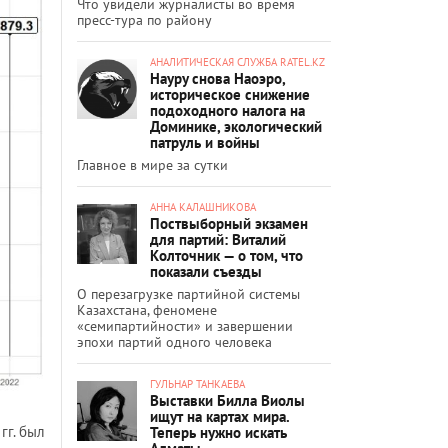
Что увидели журналисты во время
пресс-тура по району
АНАЛИТИЧЕСКАЯ СЛУЖБА RATEL.KZ
Науру снова Наоэро,
историческое снижение
подоходного налога на
Доминике, экологический
патруль и войны
Главное в мире за сутки
АННА КАЛАШНИКОВА
Поствыборный экзамен
для партий: Виталий
Колточник — о том, что
показали съезды
О перезагрузке партийной системы
Казахстана, феномене
«семипартийности» и завершении
эпохи партий одного человека
ГУЛЬНАР ТАНКАЕВА
Выставки Билла Виолы
ищут на картах мира.
гг. был
Теперь нужно искать