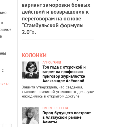
вариант заморозки боевых
действий и возвращения к
ьно.
переговорам на основе
 в
“Стамбульской формулы
рошлое
2.0”».
е
аны
КОЛОНКИ
АЛИСА ГРАНД
Три года с отсрочкой и
 с
запрет на профессию -
приговор журналистке
Александре Алёховой
ахстан
Защита утверждала, что сведения,
ставшие причиной уголовного дела, уже
находились в открытом доступе
ОЛЕСЯ ШЛЕПНЕВА
Город будущего построят
в Алатауском районе
Алматы