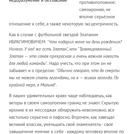
недоразумение и беззаконие"
противоположное:
самоиронию, не
вполне серьёзное
отношение к себе, а также некоторую эксцентричность.
Как в случае с футбольной звездой Златаном
ИБРАГИМОВИЧЕМ:
"Что подарил жене на день рождения?
Ничего. У неё же есть Златан",
или
"Травмированный
Златан — это самая прекрасная и очень важная новость
для любой команды"
. Надо учесть, что при этом он не
забывает и о пределах:
"Обычно говорят, что до смерти
мы не можем стать легендами, но я — живая легенда. По
крайней мере, в Мальмё"
.
В наших удивительных краях чаще наблюдаешь, как
акторы в своем самоупоении границ не знают. Скрытую
иронию в их месседжах обнаружить невозможно, все
настолько серьезно и пафосно. Впрочем, как завещал
великий классик, уменьшить свой знаменатель - своё
завышенное мнение о себе - каждому человеку вполне по