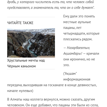
дробь, у которого числитель есть то, что человек собой
представляет, а знаменатель то, что он о себе думает".
Ему дали это понять
местные аульные
ЧИТАЙТЕ ТАКЖЕ
пацаны, лет
четырнадцати, которые
плескались рядом.
—
Назарбаевты
ң
Ақшамдары!
— кричали
они иронично, но не
Хрустальные мечты над
зло.
Чёрным каньоном
("Ақшам"
информационная
передача, выходившая на госканале в конце девяностых,
начале нулевых)
В Алматы наш коллега вернулся, можно сказать, другим
человеком. Он еще добавил, что пацаны эти были из села,