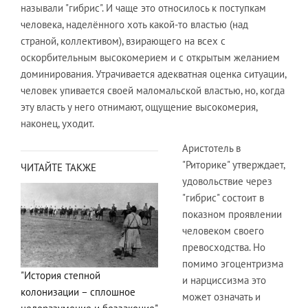
называли "гибрис". И чаще это относилось к поступкам
человека, наделённого хоть какой-то властью (над
страной, коллективом), взирающего на всех с
оскорбительным высокомерием и с открытым желанием
доминирования. Утрачивается адекватная оценка ситуации,
человек упивается своей маломальской властью, но, когда
эту власть у него отнимают, ощущение высокомерия,
наконец, уходит.
Аристотель в
"Риторике" утверждает,
ЧИТАЙТЕ ТАКЖЕ
удовольствие через
"гибрис" состоит в
показном проявлении
человеком своего
превосходства. Но
помимо эгоцентризма
"История степной
и нарциссизма это
колонизации – сплошное
может означать и