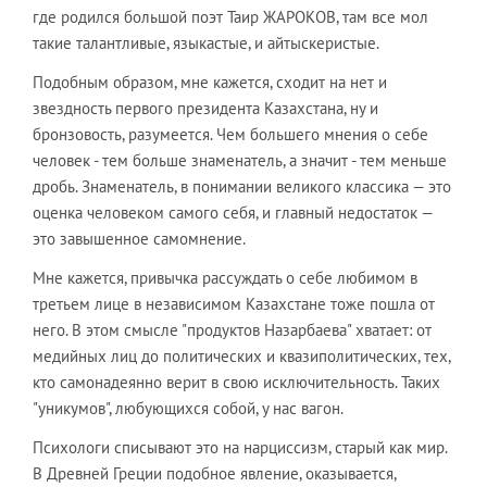
где родился большой поэт Таир ЖАРОКОВ, там все мол
такие талантливые, языкастые, и айтыскеристые.
Подобным образом, мне кажется, сходит на нет и
звездность первого президента Казахстана, ну и
бронзовость, разумеется. Чем большего мнения о себе
человек - тем больше знаменатель, а значит - тем меньше
дробь. Знаменатель, в понимании великого классика — это
оценка человеком самого себя, и главный недостаток —
это завышенное самомнение.
Мне кажется, привычка рассуждать о себе любимом в
третьем лице в независимом Казахстане тоже пошла от
него. В этом смысле "продуктов Назарбаева" хватает: от
медийных лиц до политических и квазиполитических, тех,
кто самонадеянно верит в свою исключительность. Таких
"уникумов", любующихся собой, у нас вагон.
Психологи списывают это на нарциссизм, старый как мир.
В Древней Греции подобное явление, оказывается,