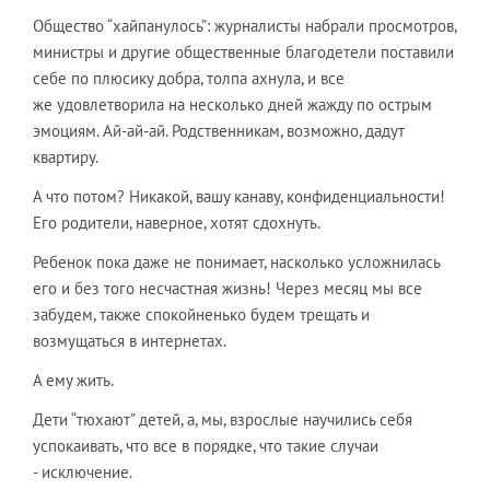
Общество “хайпанулось”: журналисты набрали просмотров,
министры и другие общественные благодетели поставили
себе по плюсику добра, толпа ахнула, и все
же удовлетворила на несколько дней жажду по острым
эмоциям. Ай-ай-ай. Родственникам, возможно, дадут
квартиру.
А что потом? Никакой, вашу канаву, конфиденциальности!
Его родители, наверное, хотят сдохнуть.
Ребенок пока даже не понимает, насколько усложнилась
его и без того несчастная жизнь! Через месяц мы все
забудем, также спокойненько будем трещать и
возмущаться в интернетах.
А ему жить.
Дети “тюхают” детей, а, мы, взрослые научились себя
успокаивать, что все в порядке, что такие случаи
- исключение.