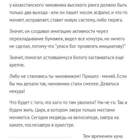
у казахстанского чиновника высокого ранга должно быть
только два выхода - или он пашет носом асфальт, и что-то
меняет, исправляет, ставит новую систему, либо тюряга.
Значит, он создавал имитацию активности через
перекладывание бумажек, видел все изнутри, но ничего
не сделал, потому что “упаси бог проявлять инициативу!”
Значит, помогал устоявшемуся болоту застаиваться еще
крепче.
Либо не становись ты чиновником! Пришел - меняй. Если
бы мы делали так, чиновники стали смелее. Деваться
некуда!
Что будет с того, что кого-то там уволили? Ни-че-го. Так и
будем жить. Цирк, в котором звери только местами
меняются. Сегодня медведь на велосипеде, завтра на
канате, послезавтра в оркестре.
Тем временем куча