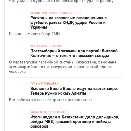
Что увидели журналисты во время пресс-тура по району
АНАЛИТИЧЕСКАЯ СЛУЖБА RATEL.KZ
Расходы на «взрослые развлечения» в
футболе, ракета КНДР, удары России и
Украины
Главное в мире: обзор СМИ
АННА КАЛАШНИКОВА
Поствыборный экзамен для партий: Виталий
Колточник — о том, что показали съезды
О перезагрузке партийной системы Казахстана, феномене
«семипартийности» и завершении эпохи партий одного
человека
ГУЛЬНАР ТАНКАЕВА
Выставки Билла Виолы ищут на картах мира.
Теперь нужно искать Алматы
Его работы заставляют зрителя остановиться
ТАТЬЯНА РАДЗИШЕВСКАЯ
Итоги недели в Казахстане: дело дольщиков,
рейды МВД, громкий приговор и победы
боксёров