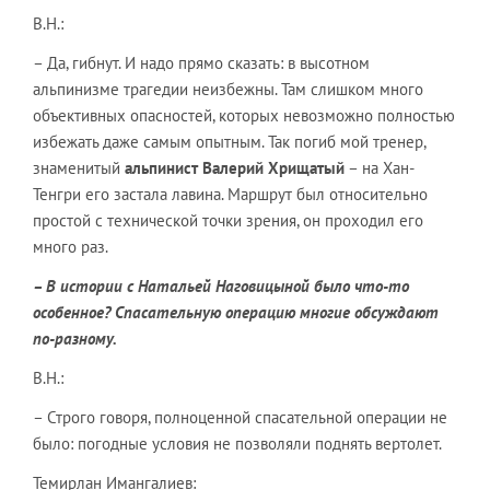
В.Н.:
– Да, гибнут. И надо прямо сказать: в высотном
альпинизме трагедии неизбежны. Там слишком много
объективных опасностей, которых невозможно полностью
избежать даже самым опытным. Так погиб мой тренер,
знаменитый
альпинист Валерий Хрищатый
– на Хан-
Тенгри его застала лавина. Маршрут был относительно
простой с технической точки зрения, он проходил его
много раз.
– В истории с Натальей Наговицыной было что-то
особенное? Спасательную операцию многие обсуждают
по-разному.
В.Н.:
– Строго говоря, полноценной спасательной операции не
было: погодные условия не позволяли поднять вертолет.
Темирлан Имангалиев: