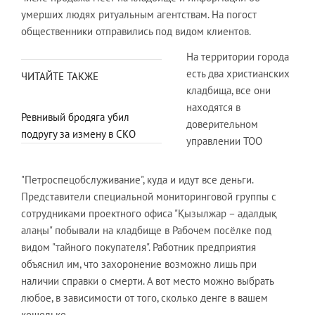
умерших людях ритуальным агентствам. На погост
общественники отправились под видом клиентов.
На территории города
есть два христианских
ЧИТАЙТЕ ТАКЖЕ
кладбища, все они
находятся в
Ревнивый бродяга убил
доверительном
подругу за измену в СКО
управлении ТОО
"Петроспецобслуживание", куда и идут все деньги.
Представители специальной мониторинговой группы с
сотрудниками проектного офиса "Қызылжар – адалдық
алаңы" побывали на кладбище в Рабочем посёлке под
видом "тайного покупателя". Работник предприятия
объяснил им, что захоронение возможно лишь при
наличии справки о смерти. А вот место можно выбрать
любое, в зависимости от того, сколько денге в вашем
кошельке.