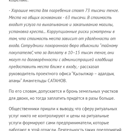
-
Хорошие места для погребения стоят 73 тысячи тенге.
Места на общих основаниях - 63 тысячи. В стоимость
входит услуга по выкапыванию и закапыванию могилы,
установка креста...
Коррупционные риски усмотрены в
том, что стоимость места зависит от удалённости от
входа. Сотрудники похоронного бюро объяснили “тайному
покупателю”, что за доплату в 10–15 тысяч тенге, они
могут по договорённости с администрацией кладбища
предоставить место ближе к входу
, - рассказал
руководитель проектного офиса “Қызылжар – адалдық
алаңы“ Амангельды САТАНОВ.
По его словам, допускается и бронь земельных участков
для двоих, но тогда заплатить придётся в разы больше.
Общественники пришли к выводу, что сферу ритуальных
услуг никто не контролируют и цены на ритуальные
услуги формируют сами предприниматели, которые
работают в этой отрасли. Деятельность таких предприятий