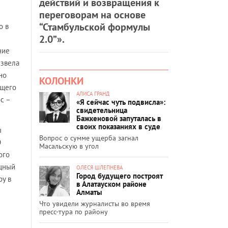
действий и возвращения к
переговорам на основе
“Стамбульской формулы
о в
2.0”».
ние
извела
но
КОЛОНКИ
ющего
АЛИСА ГРАНД
с –
«Я сейчас чуть подвисла»:
свидетельница
Бажкеновой запуталась в
своих показаниях в суде
ы
Вопрос о сумме ущерба загнал
О
Масальскую в угол
ого
ищный
ОЛЕСЯ ШЛЕПНЕВА
Город будущего построят
ру в
в Алатауском районе
Алматы
Что увидели журналисты во время
пресс-тура по району