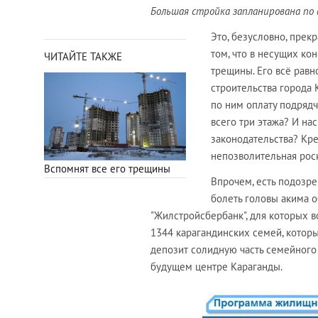
Большая стройка запланирована по 
Это, безусловно, прек
том, что в несущих к
ЧИТАЙТЕ ТАКЖЕ
трещины. Его всё равн
строительства города
по ним оплату подрядч
всего три этажа? И н
законодательства? Кре
непозволительная рос
Вспомнят все его трещины
Впрочем, есть подозре
болеть головы акима о
"Жилстройсбербанк", для которых в
1344 карагандинских семей, котор
депозит солидную часть семейного
будущем центре Караганды.