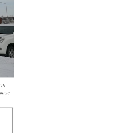
 25
вные