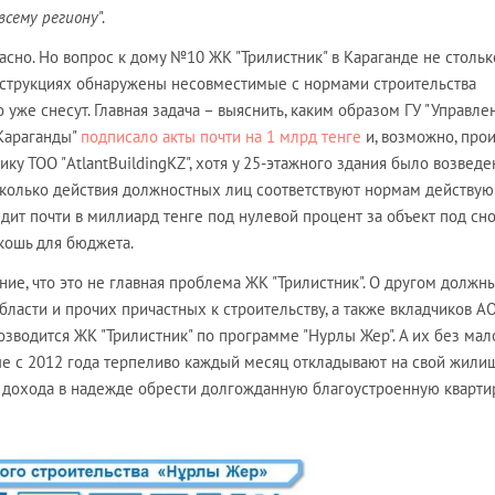
всему региону
".
расно. Но вопрос к дому №10 ЖК "Трилистник" в Караганде не стольк
онструкциях обнаружены несовместимые с нормами строительства
о уже снесут. Главная задача – выяснить, каким образом ГУ "Управле
 Караганды"
подписало акты почти на 1 млрд тенге
и, возможно, про
ику ТОО "AtlantBuildingKZ", хотя у 25-этажного здания было возведе
асколько действия должностных лиц соответствуют нормам действу
дит почти в миллиард тенге под нулевой процент за объект под сно
кошь для бюджета.
ние, что это не главная проблема ЖК "Трилистник". О другом должн
бласти и прочих причастных к строительству, а также вкладчиков А
озводится ЖК "Трилистник" по программе "Нурлы Жер". А их без мал
ые с 2012 года терпеливо каждый месяц откладывают на свой жил
 дохода в надежде обрести долгожданную благоустроенную кварти