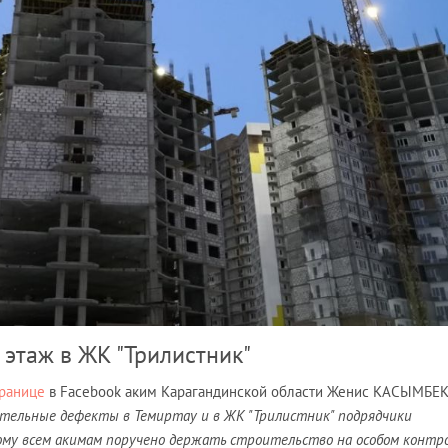
 этаж в ЖК "Трилистник"
ранице
в Facebook аким Карагандинской области Женис КАСЫМБЕ
ельные дефекты в Темиртау и в ЖК "Трилистник" подрядчики
ому всем акимам поручено держать строительство на особом контро