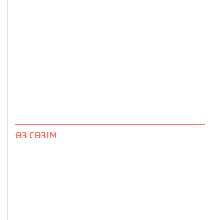
ӨЗ СӨЗІМ