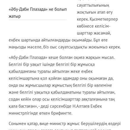
сауаттылығының
«Әбу-Даби Плазада» не болып
жоқтығын атап өту
жатыр
керек. Қызметкерлер
көбінесе келісім-
шарттар жасамай,
еңбек шартында айтылғандарды оқымайды. Бұл өте
маңызды мәселе, біз оыс сауатсыздықты жоюымыз керек.
«Абу-Даби Плазада» кеше болған оқиға жарқын мысал.
Белгілі бір уақыт ішінде белгілі бір жұмысқа
қабылданғаны туралы айтылған жеке еңбек
келісімшартына қол қойған адамдар оны оқымаған да,
онда оы жұмысшылар жұмыстың белгілі бір көлеміне
және белгілі уақытқа қабылданатыны туралы айтылған,
содан кейін олар осы келісімшарттар аяқталғанына таң
қала бастаған», - деді сәрсенбіде Н.Алтаев Еңбек
министрлігінде өткен брифингте.
Сонымен қатар, вице-министр жұмыс берушілердің өздері