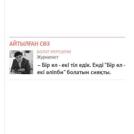
АЙТЫЛҒАН СӨЗ
БОЛАТ МҮРСӘЛІМ
Журналист
– Бір ел - екі тіл едік. Енді "Бір ел -
екі әліпби" болатын сияқты.