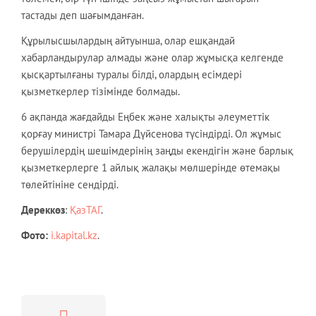
тастады деп шағымданған.
Құрылысшылардың айтуынша, олар ешқандай
хабарландырулар алмады және олар жұмысқа келгенде
қысқартылғаны туралы білді, олардың есімдері
қызметкерлер тізімінде болмады.
6 ақпанда жағдайды Еңбек және халықты әлеуметтік
қорғау министрі Тамара Дүйсенова түсіндірді. Ол жұмыс
берушілердің шешімдерінің заңды екендігін және барлық
қызметкерлерге 1 айлық жалақы мөлшерінде өтемақы
төлейтініне сендірді.
Дереккөз
:
ҚазТАГ
.
Фото:
i.kapital.kz
.