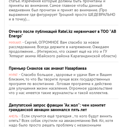
статье. Изречения которые должны быть прочитаны и
приняты во внимание. Самое главное чтобы данный
ежедневник был прочитан и принят во внимание. (Про
выражение где фигурирует Троцкий просто ШЕДЕВРАЛЬНО
и в точку)...
Отчего после публикаций Ratel.kz нервничают в ТОО "AB
Energo"
- Сергей, ОГРОМНОЕ Вам спасибо за новое
МИХАИЛ:
расследование. Всегда держите в напряжение. Ожидаем
продолжение... (Интересно, что скажет ещё на это и ГУ
"Аппарат акима Абайского района Карагандинской области)
Премьер Смаилов как аманат Назарбаева
- Спасибо большое , здоровье и удачи Вам и Вашим
МУРАТ:
близким, то что Вы творите лучше всех государственных
программ по воспитанию . Готовая программа к действию
для улучшения жизни населения. Огромное удовольствие
что у нас имеется такие журналисты и такой коллектив.
Депутатский запрос фракции "Ак жол": чем комитет
гражданской авиации занимался пять лет
- Если случится ещё трагедия , то кого будут винить
АНЕЛЬ:
опять? Всех собак спустили на авиакомпанию Bek Air, хотя
надо было просто решать проблему с незаконными