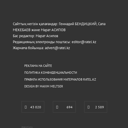
Сайттың негізін қалағандар: Геннадий БЕНДИЦКИЙ, Сапа
МЕКЕБАЕВ және Марат АСИПОВ
Бас редактор: Марат Асипов
Редакцияның электронды поштасы: editor@ratel.kz
Жарнама бойынша: advert@ratel.kz
РЕКЛАМА НА САЙТЕ
ПОЛИТИКА КОНФИДЕНЦИАЛЬНОСТИ
ПРАВИЛА ИСПОЛЬЗОВАНИЯ МАТЕРИАЛОВ RATEL.KZ
DESIGN BY MAXIM MELTSER
43 020
694
2 589
mercury