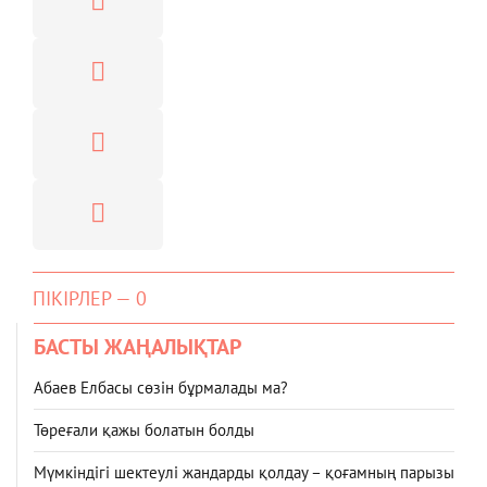
ПІКІРЛЕР — 0
БАСТЫ ЖАҢАЛЫҚТАР
Абаев Елбасы сөзін бұрмалады ма?
Төреғали қажы болатын болды
Мүмкіндігі шектеулі жандарды қолдау – қоғамның парызы