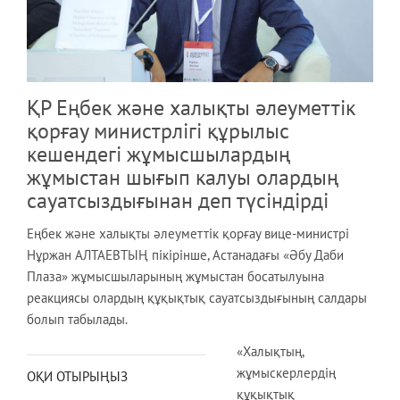
ҚР Еңбек және халықты әлеуметтік
қорғау министрлігі құрылыс
кешендегі жұмысшылардың
жұмыстан шығып калуы олардың
сауатсыздығынан деп түсіндірді
Еңбек және халықты әлеуметтік қорғау вице-министрі
Нұржан АЛТАЕВТЫҢ пікірінше, Астанадағы «Әбу Даби
Плаза» жұмысшыларының жұмыстан босатылуына
реакциясы олардың құқықтық сауатсыздығының салдары
болып табылады.
«Халықтың,
жұмыскерлердің
ОҚИ ОТЫРЫҢЫЗ
құқықтық