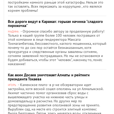
постройками намного раньше этой катастрофы. Нельзя это
так оставлять. Всех пересажать за коррупцию , кто являлся
корнем проблемы!
Все дороги ведут в Каражал: горькая начинка "сладкого
пирожочка"
- Огромное спасибо автору за проделанную работу!
МАДИНА :
Только в нашей группе более 100 человек постравших от
этой компании в лице гендиректора Максата
Токмагамбетова, бессовестного, наглого мошенника, который
почему-то до сих пор остаётся безнаказанным, хотя
прокуратура и следственные органы завалены сотнями,
сотнями заявлений пострадавших. Но мы не остановимся и
будем добиваться, чтобы этот "человек", наконец-то, понёс
наказание!
Как аким Досаев уничтожает Алматы и рейтинги
президента Токаева
- Каменское плато- в р-не обсерватории идет
ИГОРЬ :
застройка, хотя весной сошел оползень на ул Алмалыкской.
Акимат частично помог организовав сброс воды с
вышележащего участка на нижнюю часть улицы и
домовладельцу в расчистке. Но других мер по
предотвращению развития оползневой зоны не принято.
Вырублен сад, на месте его строится элитный комплекс
Вилла Белгравиа. Летом, здесь нехватка воды, отключения