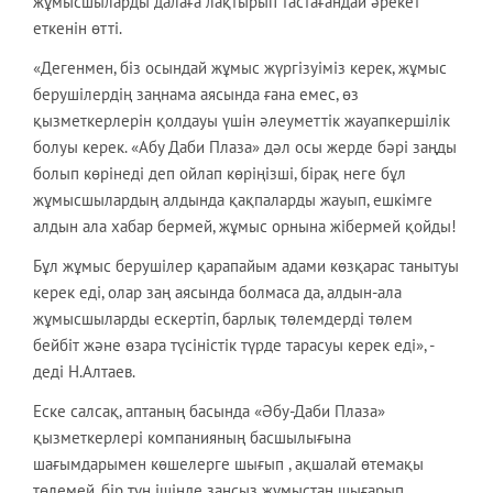
жұмысшыларды далаға лақтырып тастағандай әрекет
еткенін өтті.
«Дегенмен, біз осындай жұмыс жүргізуіміз керек, жұмыс
берушілердің заңнама аясында ғана емес, өз
қызметкерлерін қолдауы үшін әлеуметтік жауапкершілік
болуы керек. «Абу Даби Плаза» дәл осы жерде бәрі заңды
болып көрінеді деп ойлап көріңізші, бірақ неге бұл
жұмысшылардың алдында қақпаларды жауып, ешкімге
алдын ала хабар бермей, жұмыс орнына жібермей қойды!
Бұл жұмыс берушілер қарапайым адами көзқарас танытуы
керек еді, олар заң аясында болмаса да, алдын-ала
жұмысшыларды ескертіп, барлық төлемдерді төлем
бейбіт және өзара түсіністік түрде тарасуы керек еді», -
деді Н.Алтаев.
Еске салсақ, аптаның басында «Әбу-Даби Плаза»
қызметкерлері компанияның басшылығына
шағымдарымен көшелерге шығып , ақшалай өтемақы
төлемей, бір түн ішінде заңсыз жұмыстан шығарып