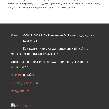
электроэнергии, что будет при вводе в эксплуатацию этого,
т.к.доп коммуникаций застройщик не делает.
©2013-2026 ИП «Бендицкий Г». Барлық құқықтары
қорғалған
Кез-келген материалды пайдалану үшін сайттың
меншік иесінен рұқсат сұрау қажет.
Информационное агентство ТОО "Ratel Media", г. Алматы,
Бегалина, 42
Реклама
на сайте
+7-(708)-970-96-68
info@ratel.kz