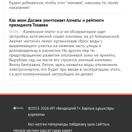
будем добиваться, чтобы этот "человек", наконец-то, понёс
наказание!
Как аким Досаев уничтожает Алматы и рейтинги
президента Токаева
- Каменское плато- в р-не обсерватории идет
ИГОРЬ :
застройка, хотя весной сошел оползень на ул Алмалыкской.
Акимат частично помог организовав сброс воды с
вышележащего участка на нижнюю часть улицы и
домовладельцу в расчистке. Но других мер по
предотвращению развития оползневой зоны не принято.
Вырублен сад, на месте его строится элитный комплекс
Вилла Белгравиа. Летом, здесь нехватка воды, отключения
электроэнергии, что будет при вводе в эксплуатацию этого,
т.к.доп коммуникаций застройщик не делает.
©2013-2026 ИП «Бендицкий Г». Барлық құқықтары
қорғалған
Кез-келген материалды пайдалану үшін сайттың
меншік иесінен рұқсат сұрау қажет.