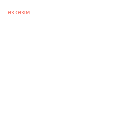
ӨЗ СӨЗІМ