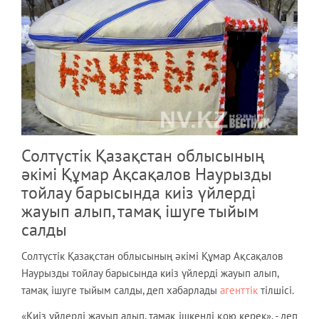
Солтүстік Қазақстан облысының
әкімі Құмар Ақсақалов Наурызды
тойлау барысында киіз үйлерді
жауып алып, тамақ ішуге тыйым
салды
Солтүстік Қазақстан облысының әкімі Құмар Ақсақалов
Наурызды тойлау барысында киіз үйлерді жауып алып,
тамақ ішуге тыйым салды, деп хабарлады
агенттік
тілшісі.
«Киіз үйлерді жауып алып, тамақ ішкенді қою керек», - деп