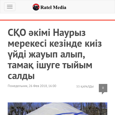
Меню
СҚО әкімі Наурыз
мерекесі кезінде киіз
үйді жауып алып,
тамақ ішуге тыйым
салды
Понедельник, 26 Фев 2018, 16:00
33 ҚАРАЛДЫ
0