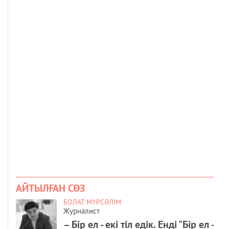
АЙТЫЛҒАН СӨЗ
БОЛАТ МҮРСӘЛІМ
Журналист
– Бір ел - екі тіл едік. Енді "Бір ел -