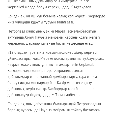
«Шығармашылық ұжымдар өз әкімдерімен бірге
жергілікті жерде болуы керек», - деді Қ.Ақсақалов.
Сондай-ақ, ол үш күн бойына халық көп жүретін жерлерде
киіз үйлердің құрулы тұруын талап етті.
Петропавл қаласының әкімі Марат Тасмағанбетовтың
айтуынша, биыл Наурыз мейрамы қарсаңындағы негізгі
мерекелік шаралар қаланың басты көшесінде өтеді.
«12 отаудан тұратын этноауыл, қолонершілер көрмесі
ұйымдастырылмақ. Мереке қонақтарына палау, бауырсақ,
наурыз көже сынды ұлттық тағамдар тегін беріледі.
Бағдарламада концерттер, театрландырылған
қойылымдар және жаппай домбыра тарту, қара жорға
билеу сияқты жоспарлар бар. Қазір мерекеге қызу
дайындық жүріп жатыр. Билбордтар мен баннерлер
дайындалу үстінде», - деді М.Тасмағанбетов.
Сондай-ақ, оның айутынша, былтырғыдай Петропавлдың
барлық ауласында Наурыз мейрамын тойлау бастамасы