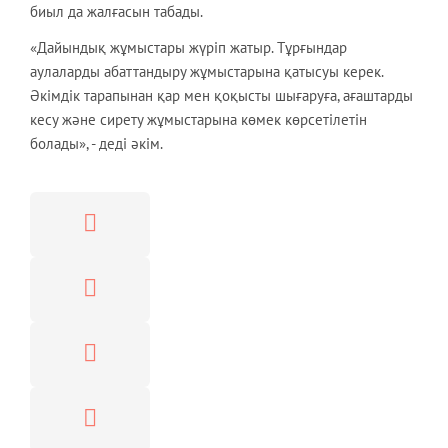
биыл да жалғасын табады.
«Дайындық жұмыстары жүріп жатыр. Тұрғындар
аулаларды абаттандыру жұмыстарына қатысуы керек.
Әкімдік тарапынан қар мен қоқысты шығаруға, ағаштарды
кесу және сирету жұмыстарына көмек көрсетілетін
болады», - деді әкім.