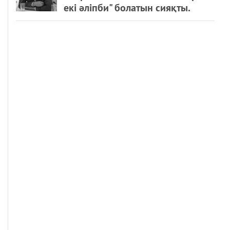
екі әліпби" болатын сияқты.