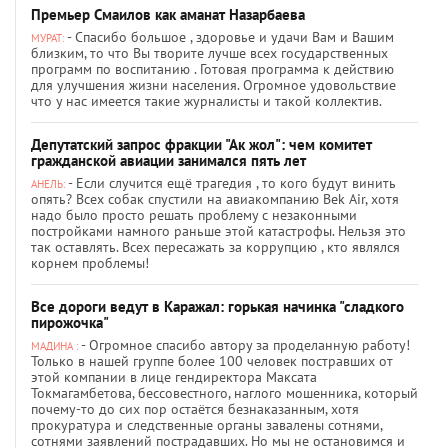
Премьер Смаилов как аманат Назарбаева
- Спасибо большое , здоровье и удачи Вам и Вашим
МУРАТ:
близким, то что Вы творите лучше всех государственных
программ по воспитанию . Готовая программа к действию
для улучшения жизни населения. Огромное удовольствие
что у нас имеется такие журналисты и такой коллектив.
Депутатский запрос фракции "Ак жол": чем комитет
гражданской авиации занимался пять лет
- Если случится ещё трагедия , то кого будут винить
АНЕЛЬ:
опять? Всех собак спустили на авиакомпанию Bek Air, хотя
надо было просто решать проблему с незаконными
постройками намного раньше этой катастрофы. Нельзя это
так оставлять. Всех пересажать за коррупцию , кто являлся
корнем проблемы!
Все дороги ведут в Каражал: горькая начинка "сладкого
пирожочка"
- Огромное спасибо автору за проделанную работу!
МАДИНА :
Только в нашей группе более 100 человек постравших от
этой компании в лице гендиректора Максата
Токмагамбетова, бессовестного, наглого мошенника, который
почему-то до сих пор остаётся безнаказанным, хотя
прокуратура и следственные органы завалены сотнями,
сотнями заявлений пострадавших. Но мы не остановимся и