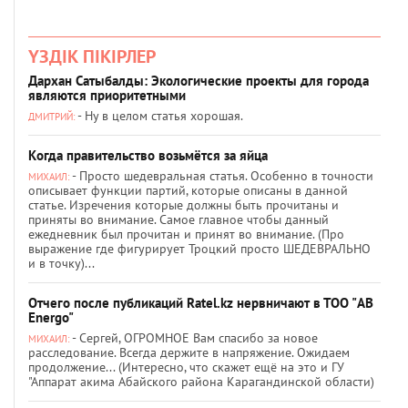
ҮЗДІК ПІКІРЛЕР
Дархан Сатыбалды: Экологические проекты для города
являются приоритетными
- Ну в целом статья хорошая.
ДМИТРИЙ:
Когда правительство возьмётся за яйца
- Просто шедевральная статья. Особенно в точности
МИХАИЛ:
описывает функции партий, которые описаны в данной
статье. Изречения которые должны быть прочитаны и
приняты во внимание. Самое главное чтобы данный
ежедневник был прочитан и принят во внимание. (Про
выражение где фигурирует Троцкий просто ШЕДЕВРАЛЬНО
и в точку)...
Отчего после публикаций Ratel.kz нервничают в ТОО "AB
Energo"
- Сергей, ОГРОМНОЕ Вам спасибо за новое
МИХАИЛ:
расследование. Всегда держите в напряжение. Ожидаем
продолжение... (Интересно, что скажет ещё на это и ГУ
"Аппарат акима Абайского района Карагандинской области)