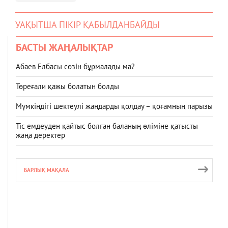
УАҚЫТША ПІКІР ҚАБЫЛДАНБАЙДЫ
БАСТЫ ЖАҢАЛЫҚТАР
Абаев Елбасы сөзін бұрмалады ма?
Төреғали қажы болатын болды
Мүмкіндігі шектеулі жандарды қолдау – қоғамның парызы
Тіс емдеуден қайтыс болған баланың өліміне қатысты
жаңа деректер
БАРЛЫҚ МАҚАЛА