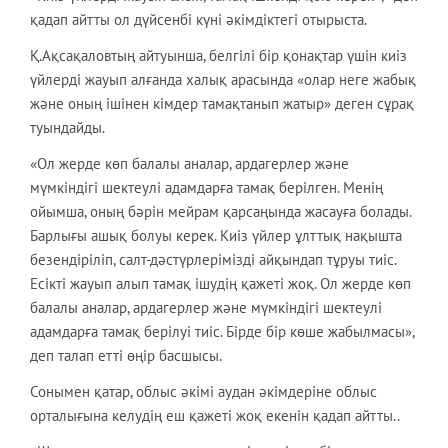
қадап айтты ол дүйсенбі күні әкімдіктегі отырыста.
Қ.Ақсақаловтың айтуынша, белгілі бір қонақтар үшін киіз
үйлерді жауып алғанда халық арасында «олар неге жабық
және оның ішінен кімдер тамақтанып жатыр» деген сұрақ
туындайды.
«Ол жерде көп балалы аналар, ардагерлер және
мүмкіндігі шектеулі адамдарға тамақ берілген. Менің
ойымша, оның бәрін мейрам қарсаңында жасауға болады.
Барлығы ашық болуы керек. Киіз үйлер ұлттық нақышта
безендіріліп, салт-дәстүрлерімізді айқындап тұруы тиіс.
Есікті жауып алып тамақ ішудің қажеті жоқ. Ол жерде көп
балалы аналар, ардагерлер және мүмкіндігі шектеулі
адамдарға тамақ берілуі тиіс. Бірде бір көше жабылмасы»,
деп талап етті өңір басшысы.
Сонымен қатар, облыс әкімі аудан әкімдеріне облыс
орталығына келудің еш қажеті жоқ екенін қадап айтты..